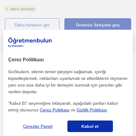
1. ders ücretsiz
daha fazlasını gör
Ücretsiz iletişime geç
Bursa’da ve çevrim içi A1–B2 Almanca dersleri sunan, öğrencileriyle güçlü iletişim kuran mezun öğretmen
Çerez Politikası
Almanca
Bursal
GoStudent, sitenin temel işleyişini sağlamak, içeriği
kişiselleştirmek, reklamları uyarlamak ve etkinliklerini ölçmenin
yanı sıra size daha iyi bir deneyim sunmak için çerezler gibi
A1–B2 seviyelerinde Almanca öğrenmek isteyen öğrencilere
verileri depolar.
destek oluyorum. Derslerimi öğrencinin seviyesine ve ihtiy...
"Kabul Et" seçeneğine tıklayarak, aşağıdaki şartları kabul
etmiş olursunuz
Çerez Politikası
ve
Gizlilik Politikası
.
1. ders ücretsiz
Çerezler Paneli
Kabul et
daha fazlasını gör
Ücretsiz iletişime geç