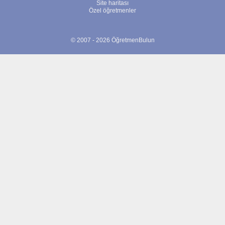
Site haritası
Özel öğretmenler
© 2007 - 2026 ÖğretmenBulun