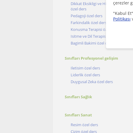
çerezler g
Dikkat Eksikligi ve Hiperaktivite B
özel ders
"Kabul Et"
Pedagoji özel ders
Politikası
Farkindalik özel ders
Konusma Terapisi özel ders
Isitme ve Dil Terapisi özel ders
Bagimli Bakimi özel ders
Sınıfları Profesyonel gelişim
Iletisim özel ders
Liderlik özel ders
Duygusal Zeka özel ders
Sınıfları Sağlık
Sınıfları Sanat
Resim özel ders
Çizim özel ders