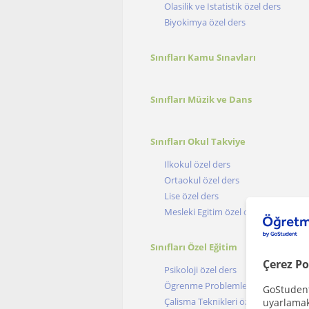
Olasilik ve Istatistik özel ders
Biyokimya özel ders
Sınıfları Kamu Sınavları
Sınıfları Müzik ve Dans
Sınıfları Okul Takviye
Ilkokul özel ders
Ortaokul özel ders
Lise özel ders
Mesleki Egitim özel ders
Sınıfları Özel Eğitim
Çerez Po
Psikoloji özel ders
Ögrenme Problemleri özel ders
GoStudent,
Çalisma Teknikleri özel ders
uyarlamak 