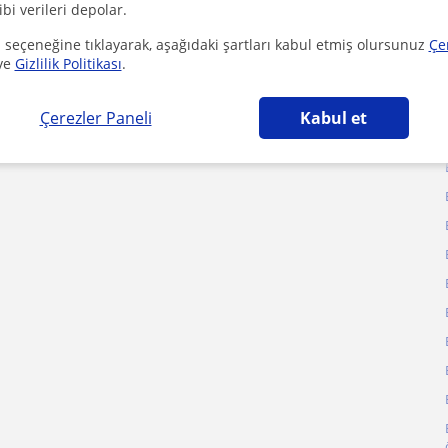
ibi verileri depolar.
ozuklugu (ADHD)
 seçeneğine tıklayarak, aşağıdaki şartları kabul etmiş olursunuz
Çe
ve
Gizlilik Politikası
.
Çerezler Paneli
Kabul et