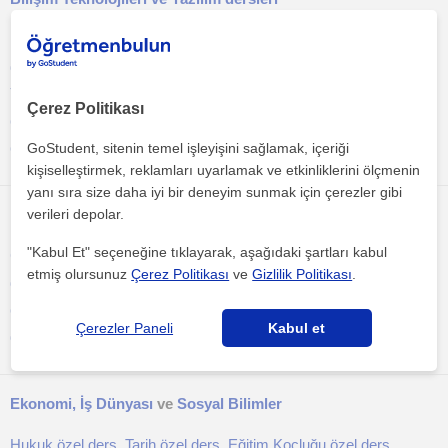
Bilgisayar bilimi özel ders
,
Yapay zeka özel ders
,
Robotik özel
ders
,
Grafik Tasarım özel ders
,
Ofis Yazılımları özel ders
,
Web
Tasarım özel ders
,
Programlama özel ders
,
Online Programlama
Çerez Politikası
özel ders
,
Online Bilgisayar Bilimi özel ders
,
Online Yapay Zeka
özel ders
GoStudent, sitenin temel işleyişini sağlamak, içeriği
kişiselleştirmek, reklamları uyarlamak ve etkinliklerini ölçmenin
yanı sıra size daha iyi bir deneyim sunmak için çerezler gibi
verileri depolar.
Müzik
,
Sanat
ve
Spor
"Kabul Et" seçeneğine tıklayarak, aşağıdaki şartları kabul
Gitar özel ders
,
Resim özel ders
,
Piyano özel ders
,
Yoga özel
etmiş olursunuz
Çerez Politikası
ve
Gizlilik Politikası
.
ders
,
Çizim özel ders
,
Satranç özel ders
,
Kişisel antrenör
,
Keman
özel ders
,
Pilates özel ders
,
Bateri özel ders
,
Online Resim özel
Çerezler Paneli
Kabul et
ders
,
Online Gitar özel ders
,
Online Müzik özel ders
Ekonomi, İş Dünyası
ve
Sosyal Bilimler
Hukuk özel ders
,
Tarih özel ders
,
Eğitim Koçluğu özel ders
,