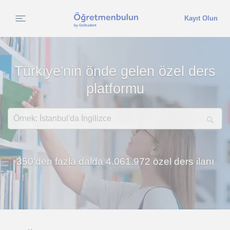
Kayıt Olun
Türkiye'nin önde gelen özel ders
platformu
Örnek: İstanbul'da İngilizce
350'den fazla dalda 4.061.972 özel ders ilanı