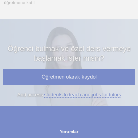
öğretmene katıl.
Öğrenci bulmak ve özel ders vermeye
başlamak ister misin?
Öğretmen olarak kaydol
And access
students to teach and jobs for tutors
Yorumlar