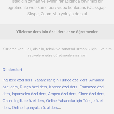
İstediğin zaman ve evinin rahatlığında çevrimiçi bir
öğretmenle web kamerası / video konferans (Classgap,
Skype, Zoom, vb.) yoluyla ders al
Yüzlerce ders için özel dersler ve öğretmenler
Yüzlerce konu, dil, disiplin, teknik ve sanatsal uzmanlık için... ve tüm
seviyelere göre öğretmenlerimiz var!
Dil dersleri
İngilizce özel ders
,
Yabancılar için Türkçe özel ders
,
Almanca
özel ders
,
Rusça özel ders
,
Korece özel ders
,
Fransızca özel
ders
,
İspanyolca özel ders
,
Arapça özel ders
,
Çince özel ders
,
Online İngilizce özel ders
,
Online Yabancılar için Türkçe özel
ders
,
Online İspanyolca özel ders
...