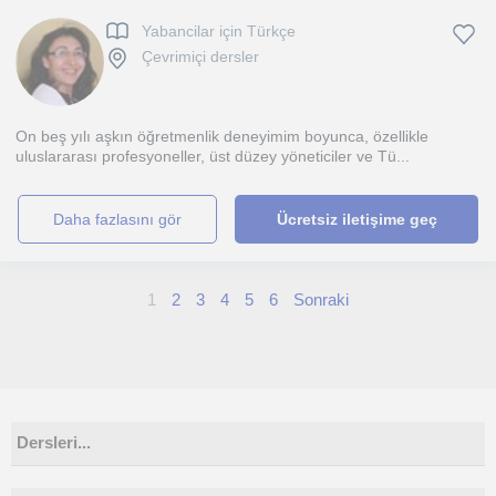
Yabancilar için Türkçe
Çevrimiçi dersler
On beş yılı aşkın öğretmenlik deneyimim boyunca, özellikle
uluslararası profesyoneller, üst düzey yöneticiler ve Tü...
daha fazlasını gör
Ücretsiz iletişime geç
1
2
3
4
5
6
Sonraki
Dersleri...