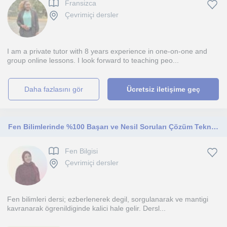
Fransizca
Çevrimiçi dersler
I am a private tutor with 8 years experience in one-on-one and
group online lessons. I look forward to teaching peo...
daha fazlasını gör
Ücretsiz iletişime geç
Fen Bilimlerinde %100 Başarı ve Nesil Soruları Çözüm Teknikleri | Derece Derece İlerleme LGS & Sınıflar
Fen Bilgisi
Çevrimiçi dersler
Fen bilimleri dersi; ezberlenerek degil, sorgulanarak ve mantigi
kavranarak ögrenildiginde kalici hale gelir. Dersl...