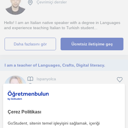
Çevrimiçi dersler
Hello! I am an Italian native speaker with a degree in Languages
and experience teaching Italian to Turkish student...
daha fazlasını gör
Ücretsiz iletişime geç
I am a teacher of Languages, Crafts, Digital literacy.
Ispanyolca
Çevrimiçi dersler
I am a private tutor with experience in teaching English Spanish
German conversational Methodology & via craft, art...
Çerez Politikası
GoStudent, sitenin temel işleyişini sağlamak, içeriği
1. ders ücretsiz