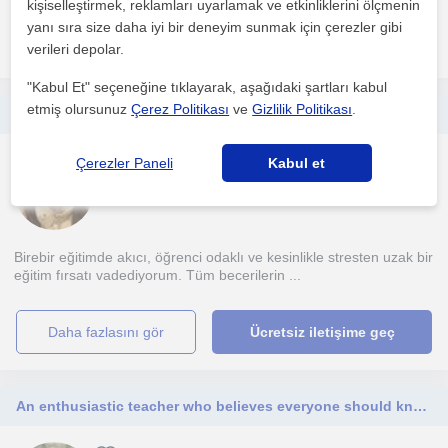
kişiselleştirmek, reklamları uyarlamak ve etkinliklerini ölçmenin
yanı sıra size daha iyi bir deneyim sunmak için çerezler gibi
daha fazlasını gör
Ücretsiz iletişime geç
verileri depolar.
"Kabul Et" seçeneğine tıklayarak, aşağıdaki şartları kabul
etmiş olursunuz
Çerez Politikası
ve
Gizlilik Politikası
.
I specialize in teaching complete beginners and elementary-adult learners. Every lesson is personalized to your needs and learning styles. I can't wait to meet you!
Ingilizce
Çerezler Paneli
Kabul et
Çevrimiçi dersler
Birebir eğitimde akıcı, öğrenci odaklı ve kesinlikle stresten uzak bir
eğitim fırsatı vadediyorum. Tüm becerilerin ...
daha fazlasını gör
Ücretsiz iletişime geç
An enthusiastic teacher who believes everyone should know atleast 2 languages in World. A linguist.