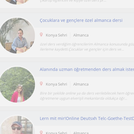
çıkartıp eğlenceli ve kişiye özel ders pr...
Çocuklara ve gençlere özel almanca dersi
Konya Sehri
Almanca
özel ders verdiğim öğrencilerim Almanca konusunda göz
ilerleme kaydetti.Çocuklar ve gençler için ders ve...
Konya Sehri
Almanca
Bire bir şekilde online ya da ders verilebilecek hem öğr
öğretmene uygun elverişli mekanlarda oldukça öğr...
Lern mit mir!Online Deutsxh Telc-Goethe-Test
Konya Sehri
Almanca