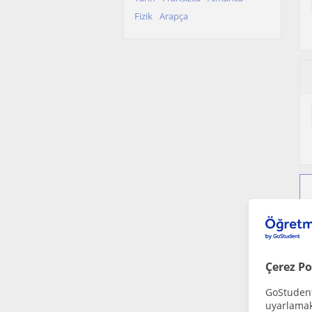
Fizik
Arapça
Çerez Po
GoStudent,
uyarlamak 