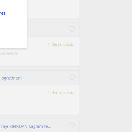
m. Okul
eçti...
rez
1. ders ücretsiz
kısa sürede
a ögretmeni
1. ders ücretsiz
ilkokul , ortaokul , lise öğrencilerine veya Almancayı SIFIRDAN sağlam temel ile A1-A2 düzeyinde öğrenmek isteyenler için ...