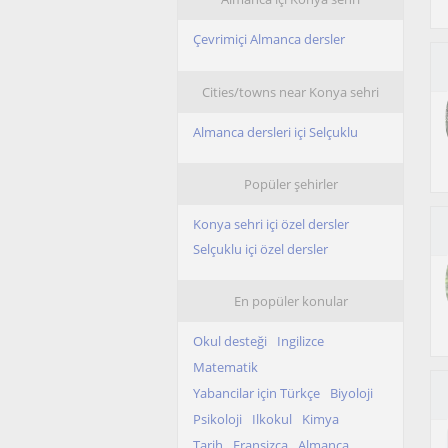
Çevrimiçi Almanca dersler
Cities/towns near Konya sehri
Almanca dersleri içi Selçuklu
Popüler şehirler
Konya sehri içi özel dersler
Selçuklu içi özel dersler
En popüler konular
Okul desteği
Ingilizce
Matematik
Yabancilar için Türkçe
Biyoloji
Psikoloji
Ilkokul
Kimya
Tarih
Fransizca
Almanca