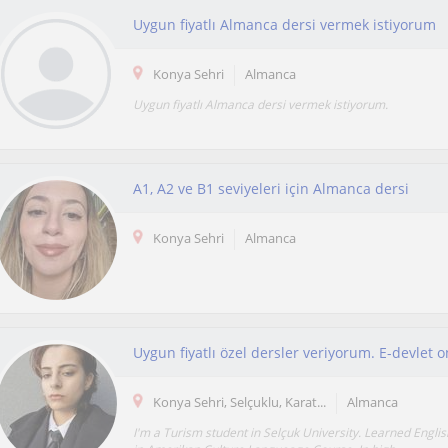
Uygun fiyatlı Almanca dersi vermek istiyorum
Konya Sehri
Almanca
Uygun fiyatlı Almanca dersi vermek istiyorum.
A1, A2 ve B1 seviyeleri için Almanca dersi
Konya Sehri
Almanca
Konya Sehri, Selçuklu, Karat...
Almanca
I'm a Turism student in Selçuk University. Learned Engl