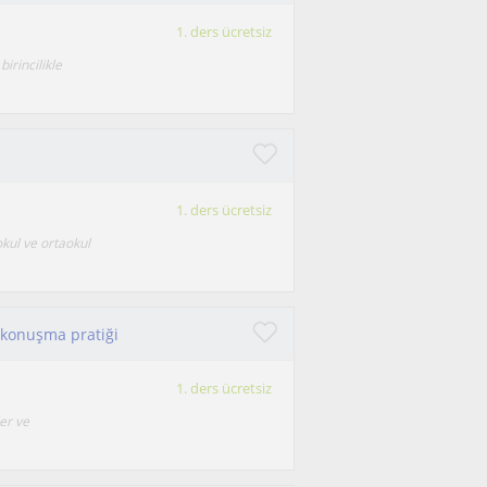
1. ders ücretsiz
irincilikle
1. ders ücretsiz
kul ve ortaokul
 konuşma pratiği
1. ders ücretsiz
er ve