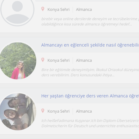
Konya Sehri
Almanca
birebir veya online derslerde deneyim ve tecrübelerime
olabildiğince kısa sürede almanca öğretmeyi hedef...
Almancayı en eğlenceli şekilde nasıl öğrenebil
Konya Sehri
Almanca
Bire bir eğitimde deneyimliyim. İlkokul Ortaokul düzeyin
ders verebilirim. Ders konusundaki ihtiya...
Her yaştan öğrenciye ders veren Almanca öğr
Konya Sehri
Almanca
Ich heißeFadimana Kuşpınar.Ich bin Diplom-Übersetzeri
Dolmetscherin für Deutsch und unterrichte enthusiastisch