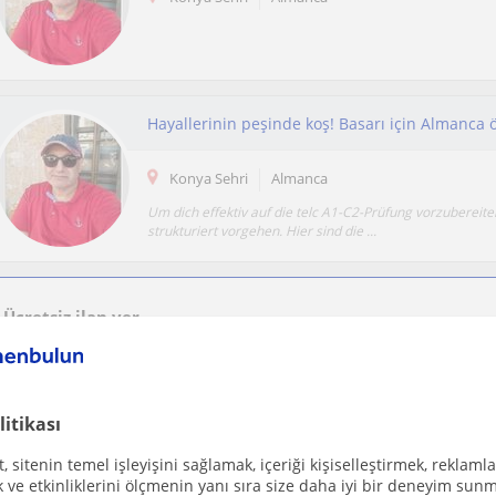
Hayallerinin peşinde koş! Basarı için Almanca 
Konya Sehri
Almanca
Um dich effektiv auf die telc A1-C2-Prüfung vorzubereiten
strukturiert vorgehen. Hier sind die ...
Ücretsiz ilan ver
Ücretsiz bir ilan ver ve öğretmenlerin seninle iletişime geçmesini sağla
litikası
Özel Almanca dersi veriyorum (başlangıç)
 sitenin temel işleyişini sağlamak, içeriği kişiselleştirmek, reklamla
Konya Sehri
Almanca
ve etkinliklerini ölçmenin yanı sıra size daha iyi bir deneyim sunm