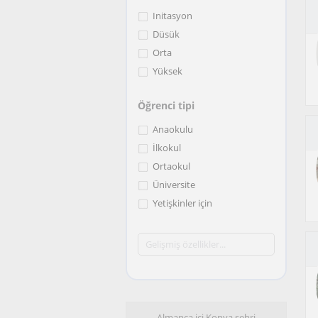
Initasyon
Düsük
Orta
Yüksek
Öğrenci tipi
Anaokulu
İlkokul
Ortaokul
Üniversite
Yetişkinler için
Almanca içi Konya sehri