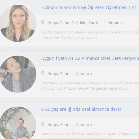
Konya Sehri, Selçuklu, Karat...
Almanca
Deutschunterricht online – individuell und effektiv.Ich helf
und sicher Deutsch zu sprechen.
Uygun fiyatlı A1-A2 Almanca Özel Ders veriyor
Konya Sehri
Almanca
Merhaba, ben Serenay Almanca A2 seviyesinde aktif ola
alıyorum ve dili sistemli şekilde geliştirmeye deva...
8-20 yaş aralığında özel almanca dersi
Konya Sehri
Almanca
Alman Dili ve edebiyatı 4. Sınıf öğrencisiyim. Almancayı 