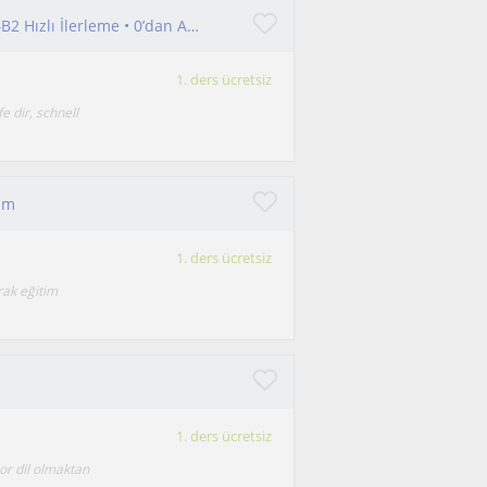
• Almanca Konuşmayı Öğreten Öğretmen | A1–B2 Hızlı İlerleme • 0’dan Almanca Öğren | Konuşma Garantili Özel Ders
1. ders ücretsiz
e dir, schnell
um
1. ders ücretsiz
rak eğitim
1. ders ücretsiz
zor dil olmaktan