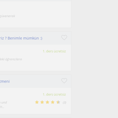
 güvenerek
iriz ? Benimle mümkün :)
1. ders ücretsiz
deki öğrencilere
etmeni
1. ders ücretsiz
n und
(
3
)
...