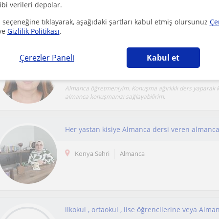
ibi verileri depolar.
Merhaba, Ben Armağan. Ben Almanya'da doğup büyüdü
hayatımda Almanca her zaman en güçlü olduğum dersti. G
 seçeneğine tıklayarak, aşağıdaki şartları kabul etmiş olursunuz
Çe
ve
Gizlilik Politikası
.
Her yaştan ders veren almanca öğretmeni
Çerezler Paneli
Kabul et
Konya Sehri, Karatay, Selçuk...
Almanca
Almanca öğretmeniyim. Konuşma ağırlıklı ders yaparak 
almanca konuşmanızı sağlayabilirim.
Her yastan kisiye Almanca dersi veren almanc
Konya Sehri
Almanca