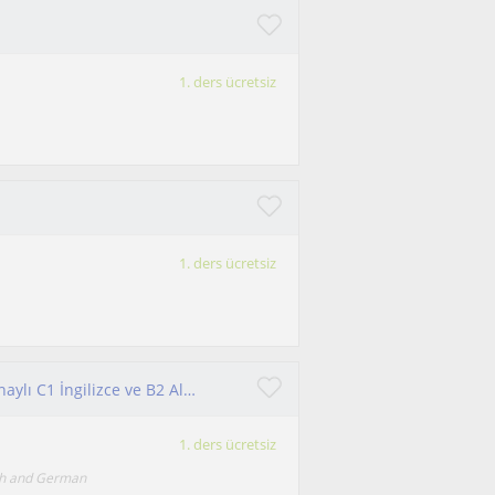
1. ders ücretsiz
1. ders ücretsiz
Uygun fiyatlı özel dersler veriyorum. E-devlet onaylı C1 İngilizce ve B2 Almanca sertifikam var. Çocuklarla da iyi anlaşırım
1. ders ücretsiz
ish and German