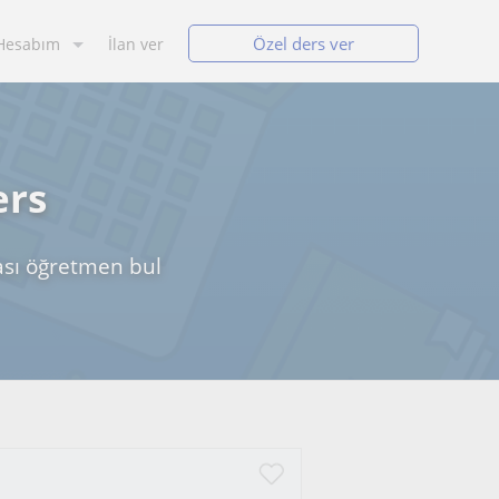
Özel ders ver
Hesabım
İlan ver
ers
rası öğretmen bul