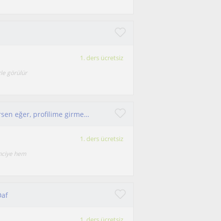
1. ders ücretsiz
le görülür
Alanında uzman öğretmenden ders almak istersen eğer, profilime girmen yeterli !
1. ders ücretsiz
enciye hem
Daf
1. ders ücretsiz