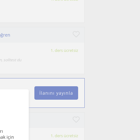
öğren
1. ders ücretsiz
, solltest du
İlanını yayınla
rı
1. ders ücretsiz
ak için