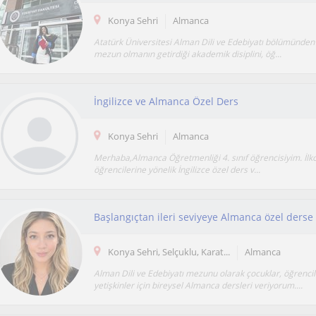
Konya Sehri
Almanca
Atatürk Üniversitesi Alman Dili ve Edebiyatı bölümünden b
mezun olmanın getirdiği akademik disiplini, öğ...
İngilizce ve Almanca Özel Ders
Konya Sehri
Almanca
Merhaba,Almanca Öğretmenliği 4. sınıf öğrencisiyim. İlko
öğrencilerine yönelik İngilizce özel ders v...
Başlangıçtan ileri seviyeye Almanca özel derse
Konya Sehri, Selçuklu, Karat...
Almanca
Alman Dili ve Edebiyatı mezunu olarak çocuklar, öğrencil
yetişkinler için bireysel Almanca dersleri veriyorum....