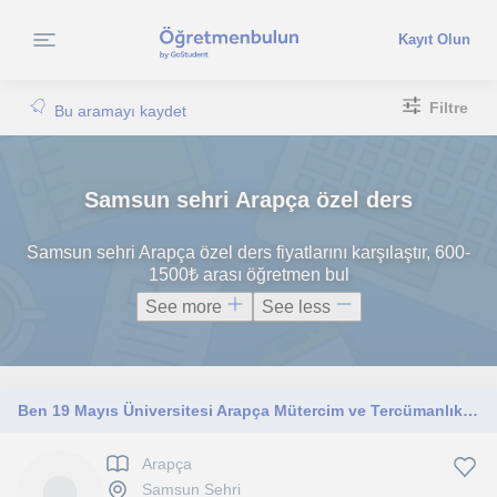
Kayıt Olun
Filtre
Bu aramayı kaydet
Samsun sehri Arapça özel ders
Samsun sehri Arapça özel ders fiyatlarını karşılaştır, 600-
1500₺ arası öğretmen bul
See more
See less
Ben 19 Mayıs Üniversitesi Arapça Mütercim ve Tercümanlık Bölümü 3. sınıf öğrencisiyim. Üniversite eğitimim boyunca Arapça dil bilg
Arapça
Samsun Sehri