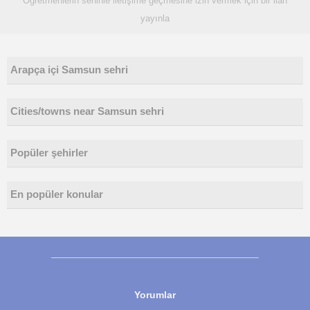
Öğretmenlerin seninle iletişime geçmesine izin vermek için bir ilan
yayınla
Arapça içi Samsun sehri
Cities/towns near Samsun sehri
Popüler şehirler
En popüler konular
Yorumlar