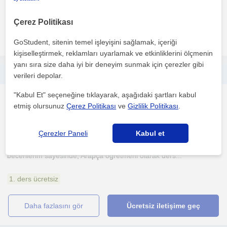
1. ders ücretsiz
Çerez Politikası
daha fazlasını gör
Ücretsiz iletişime geç
GoStudent, sitenin temel işleyişini sağlamak, içeriği
kişiselleştirmek, reklamları uyarlamak ve etkinliklerini ölçmenin
yanı sıra size daha iyi bir deneyim sunmak için çerezler gibi
Arap Dili ve Edebiyatı bölümünden mezunum. Arapça konusunda ileri seviyede bilgiye sahibim
verileri depolar.
"Kabul Et" seçeneğine tıklayarak, aşağıdaki şartları kabul
Arapça
etmiş olursunuz
Çerez Politikası
ve
Gizlilik Politikası
.
Samsun Sehri, Arslandami...
Çerezler Paneli
Kabul et
Arap Dili ve Edebiyatı alanında edindiğim akademik bilgi ve dil
becerilerim sayesinde, Arapça öğretmeni olarak ders...
1. ders ücretsiz
daha fazlasını gör
Ücretsiz iletişime geç