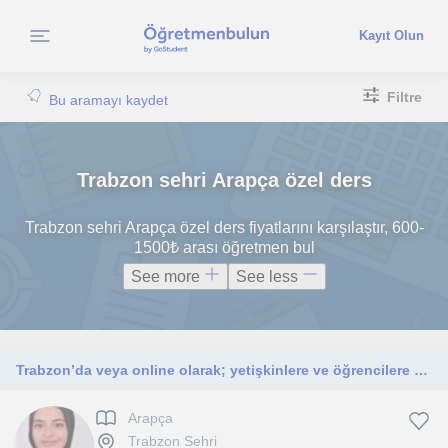
Kayıt Olun
Filtre
Bu aramayı kaydet
Trabzon sehri Arapça özel ders
Trabzon sehri Arapça özel ders fiyatlarını karşılaştır, 600-
1500₺ arası öğretmen bul
See more
See less
Trabzon’da veya online olarak; yetişkinlere ve öğrencilere ana dili Arapça olan bir iletişim uzmanından interaktif Arapça dersleri
Arapça
Trabzon Sehri