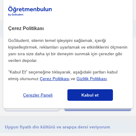
daha fazlasını gör
Ücretsiz iletişime geç
Çerez Politikası
Her yaştan çoçuğa arapça dersi verilir
GoStudent, sitenin temel işleyişini sağlamak, içeriği
Arapça
kişiselleştirmek, reklamları uyarlamak ve etkinliklerini ölçmenin
Trabzon Sehri
yanı sıra size daha iyi bir deneyim sunmak için çerezler gibi
verileri depolar.
"Kabul Et" seçeneğine tıklayarak, aşağıdaki şartları kabul
Her yaştan çoçuğa arapça dersi verilir .
etmiş olursunuz
Çerez Politikası
ve
Gizlilik Politikası
.
1. ders ücretsiz
Çerezler Paneli
Kabul et
daha fazlasını gör
Ücretsiz iletişime geç
Uygun fiyatlı din kültürü ve arapça dersi veriyorum