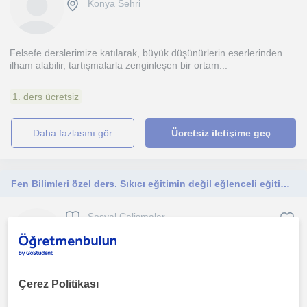
Konya Sehri
Felsefe derslerimize katılarak, büyük düşünürlerin eserlerinden
ilham alabilir, tartışmalarla zenginleşen bir ortam...
1. ders ücretsiz
daha fazlasını gör
Ücretsiz iletişime geç
Fen Bilimleri özel ders. Sıkıcı eğitimin değil eğlenceli eğitimin adresi
Sosyal Çalismalar
Konya Sehri
İlkokul ve ortaokul özel ders, etüt, okula destek
Çerez Politikası