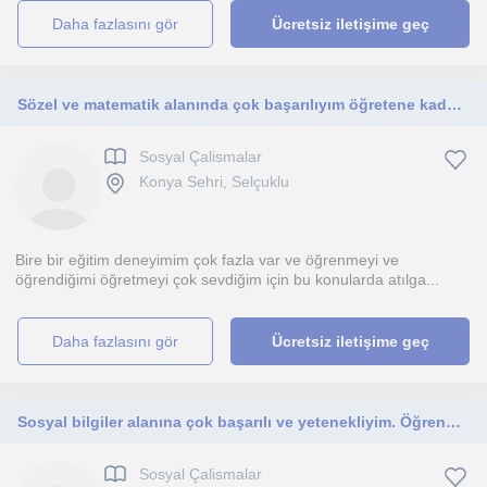
daha fazlasını gör
Ücretsiz iletişime geç
Sözel ve matematik alanında çok başarılıyım öğretene kadar yardımcı olurum. Disiplinli ve anlama becerisine uygun eğitim veririm.
Sosyal Çalismalar
Konya Sehri, Selçuklu
Bire bir eğitim deneyimim çok fazla var ve öğrenmeyi ve
öğrendiğimi öğretmeyi çok sevdiğim için bu konularda atılga...
daha fazlasını gör
Ücretsiz iletişime geç
Sosyal bilgiler alanına çok başarılı ve yetenekliyim. Öğrenmeyi ve öğretmeyi sevdiğim için bu işi iyi yapabileceğimi düşünüyorum.
Sosyal Çalismalar