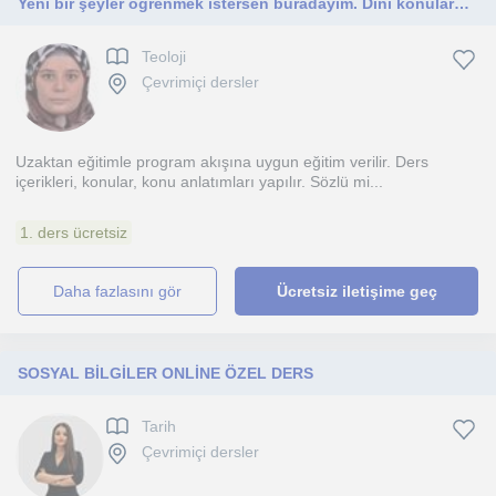
Yeni bir şeyler öğrenmek istersen buradayım. Dini konularda din kültürü ve meslek dersleri. Diğer derslere destek konusunda yardım
Teoloji
Çevrimiçi dersler
Uzaktan eğitimle program akışına uygun eğitim verilir. Ders
içerikleri, konular, konu anlatımları yapılır. Sözlü mi...
1. ders ücretsiz
daha fazlasını gör
Ücretsiz iletişime geç
SOSYAL BİLGİLER ONLİNE ÖZEL DERS
Tarih
Çevrimiçi dersler