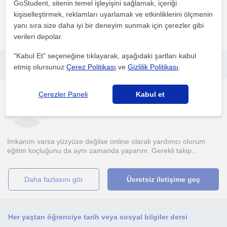
GoStudent, sitenin temel işleyişini sağlamak, içeriği
1. ders ücretsiz
kişiselleştirmek, reklamları uyarlamak ve etkinliklerini ölçmenin
yanı sıra size daha iyi bir deneyim sunmak için çerezler gibi
daha fazlasını gör
Ücretsiz iletişime geç
verileri depolar.
"Kabul Et" seçeneğine tıklayarak, aşağıdaki şartları kabul
etmiş olursunuz
Çerez Politikası
ve
Gizlilik Politikası
.
Üniversiteye kadar her yaş grubuna sözel alanda ayrıntılı ve öğrenme kapasitesine uygun yeterli bilgiye ulaşıncaya kadar öğretirim
Sosyal Çalismalar
Çerezler Paneli
Kabul et
Konya Sehri, Selçuklu
İmkanım varsa yüzyüze değilse online olarak yardımcı olurum
eğitim koçluğunu da aynı zamanda yaparım. Gerekli takip...
daha fazlasını gör
Ücretsiz iletişime geç
Her yaştan öğrenciye tarih veya sosyal bilgiler dersi