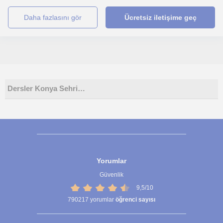
daha fazlasını gör
Ücretsiz iletişime geç
Dersler Konya Sehri…
Yorumlar
Güvenlik
9,5/10
790217
yorumlar
öğrenci sayısı