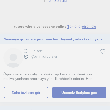
1
2
Sonraki
tutors who give lessons online
Tümünü görüntüle
Seviyeye göre ders programı hazırlayarak, ödev takibi yaparak ve sınav sonuçlarının analiziyle başarılarını amaçlarım.
Felsefe
Çevrimiçi dersler
Öğrencilere ders çalışma alışkanlığı kazandırabilmek için
motivasyonlarını arttırmaya yönelik rehberlik ederim. Her...
daha fazlasını gör
Ücretsiz iletişime geç