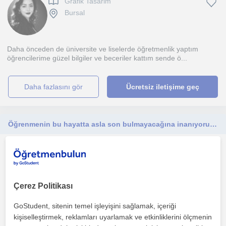
Grafik Tasarim
Bursal
Daha önceden de üniversite ve liselerde öğretmenlik yaptım
öğrencilerime güzel bilgiler ve beceriler kattım sende ö...
daha fazlasını gör
Ücretsiz iletişime geç
Öğrenmenin bu hayatta asla son bulmayacağına inanıyorum. Ben de ögrenmeyi ve öğretmeyi seviyorum.
Web Tasarim
Bursal
Çerez Politikası
Uygulamalar ile konu üzerinde tek tek çalışmalar yapılarak çeşitli
örnekler ile pekiştirerek öğrenmeyi kolaylaştırm...
GoStudent, sitenin temel işleyişini sağlamak, içeriği
kişiselleştirmek, reklamları uyarlamak ve etkinliklerini ölçmenin