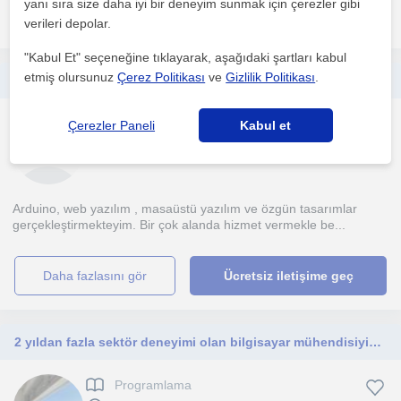
yanı sıra size daha iyi bir deneyim sunmak için çerezler gibi
daha fazlasını gör
Ücretsiz iletişime geç
verileri depolar.
"Kabul Et" seçeneğine tıklayarak, aşağıdaki şartları kabul
etmiş olursunuz
Çerez Politikası
ve
Gizlilik Politikası
.
Gelişen teknolojide 0 dan kendi yazılımınızı yada tasarımınızı yada web sayfanızı yapmak ister misini? İletişime geçelim
Programlama
Çerezler Paneli
Kabul et
Bursal
Arduino, web yazılım , masaüstü yazılım ve özgün tasarımlar
gerçekleştirmekteyim. Bir çok alanda hizmet vermekle be...
daha fazlasını gör
Ücretsiz iletişime geç
2 yıldan fazla sektör deneyimi olan bilgisayar mühendisiyim. Seviyeye göre ortaokul,lise,üniversite öğrencilerine ders verebilirim
Programlama