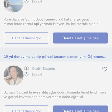
Bursal
Pure Java ve SpringBoot framework'ü kullanarak çeşitli
mimarilerde restful api yazmak isteyen, bu işe merakı olan h...
daha fazlasını gör
Ücretsiz iletişime geç
10 yıl deneyime sahip görsel tasarım uzmanıyım. Öğrenmeyi ve öğretmeyi seviyorum. Bir çok stajyer eğittim ve meslek sahibi oldular
Grafik Tasarim
Bursal
Uzmanlığa özel bireysel ihtiyaçlar doğrultusunda örneklendirmeler
ve görsel kavramlarla ders vermenin daha öğretici...
daha fazlasını gör
Ücretsiz iletişime geç