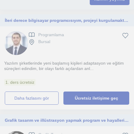
İleri derece bilgisayar programcısıyım, projeyi kurgulamaktan yayınlamaya kadar her şeyi öğretebilir, tecrübelerimi aktarabilirim.
Programlama
Bursal
Yazılım şirketlerinde yeni başlamış kişileri adaptasyon ve eğitim
süreçleri edindim, bir olayı farklı açılardan anl...
1. ders ücretsiz
daha fazlasını gör
Ücretsiz iletişime geç
Grafik tasarım ve illüstrasyon yapmak program ve hayallerini birleştirmek ve bu konuda meslek sahibi olmak istersen burdayım