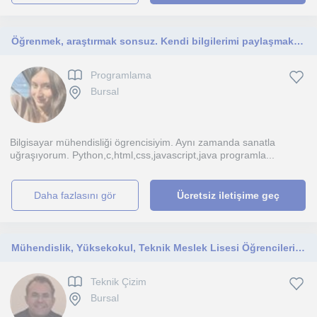
Öğrenmek, araştırmak sonsuz. Kendi bilgilerimi paylaşmaktan mutluluk duyarım.
Programlama
Bursal
Bilgisayar mühendisliği ögrencisiyim. Aynı zamanda sanatla
uğraşıyorum. Python,c,html,css,javascript,java programla...
daha fazlasını gör
Ücretsiz iletişime geç
Mühendislik, Yüksekokul, Teknik Meslek Lisesi Öğrencileri için
Teknik Çizim
Bursal