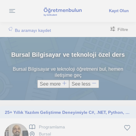
Kayıt Olun
Filtre
Bu aramayı kaydet
Bursal Bilgisayar ve teknoloji özel ders
Bursal Bilgisayar ve teknoloji öğretmeni bul, hemen
iletişime geç
See more
See less
25+ Yıllık Yazılım Geliştirme Deneyimiyle C#, .NET, Python, Java, SQL ve Algoritma Özel Dersleri
Programlama
Bursal