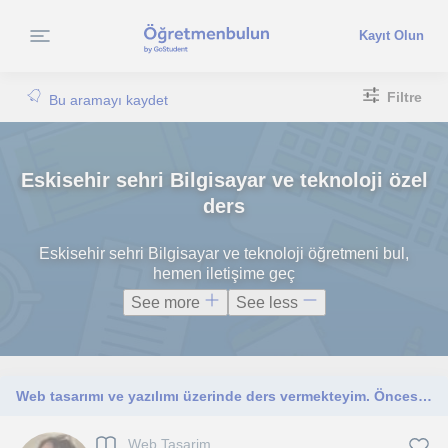
Kayıt Olun
Filtre
Bu aramayı kaydet
Eskisehir sehri Bilgisayar ve teknoloji özel
ders
Eskisehir sehri Bilgisayar ve teknoloji öğretmeni bul,
hemen iletişime geç
See more
See less
Web tasarımı ve yazılımı üzerinde ders vermekteyim. Öncesinde özel ders ve üniversite öğrenci kulübünde de ders verme tecrübem var
Web Tasarim