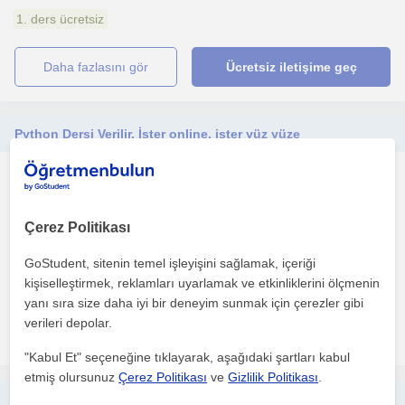
1. ders ücretsiz
daha fazlasını gör
Ücretsiz iletişime geç
Python Dersi Verilir. İster online, ister yüz yüze
Programlama
Eskisehir Sehri
Çerez Politikası
GoStudent, sitenin temel işleyişini sağlamak, içeriği
Bire bir eğitimde deneyimim vardır, ek olarak online ders de
veriyorum. Verdiğim dersler, küçük bireylerden(7 yaş) ...
kişiselleştirmek, reklamları uyarlamak ve etkinliklerini ölçmenin
yanı sıra size daha iyi bir deneyim sunmak için çerezler gibi
verileri depolar.
daha fazlasını gör
Ücretsiz iletişime geç
"Kabul Et" seçeneğine tıklayarak, aşağıdaki şartları kabul
etmiş olursunuz
Çerez Politikası
ve
Gizlilik Politikası
.
Okul öncesinden yetişkinlere kadar bilgisayarla ilgili programları 8 yıllık tecrübe ile online ve yüzyuze öğrenmeye ne dersin