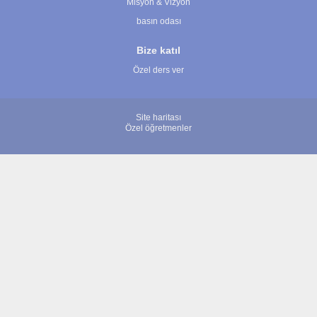
Misyon & Vizyon
basın odası
Bize katıl
Özel ders ver
Site haritası
Özel öğretmenler
© 2007 - 2026 ÖğretmenBulun