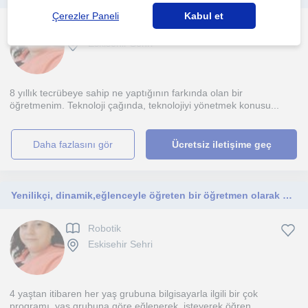
Çerezler Paneli
Kabul et
Robotik
Eskisehir Sehri
8 yıllık tecrübeye sahip ne yaptığının farkında olan bir
öğretmenim. Teknoloji çağında, teknolojiyi yönetmek konusu...
daha fazlasını gör
Ücretsiz iletişime geç
Yenilikçi, dinamik,eğlenceyle öğreten bir öğretmen olarak 4 yaştan itibaren yetişkinlerde dahil olmak üzere her yaşa ders veririm.
Robotik
Eskisehir Sehri
4 yaştan itibaren her yaş grubuna bilgisayarla ilgili bir çok
programı, yaş grubuna göre eğlenerek, isteyerek öğren...