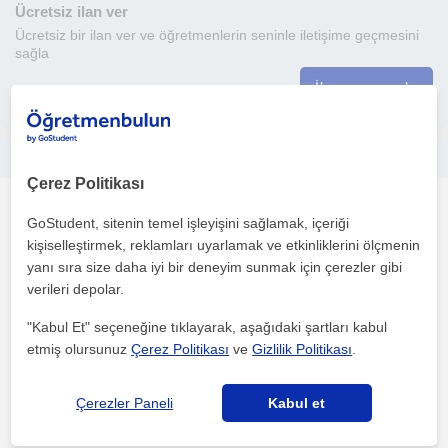
Ücretsiz ilan ver
Ücretsiz bir ilan ver ve öğretmenlerin seninle iletişime geçmesini
sağla
İlanını yayınla
Mimarlar ve İç Mimarlar İçin 3dmax PhotoShop Vray KeyShot
Çerez Politikası
3D Animasyon
GoStudent, sitenin temel işleyişini sağlamak, içeriği
Bakirköy İstanbul, Bahçe...
kişiselleştirmek, reklamları uyarlamak ve etkinliklerini ölçmenin
yanı sıra size daha iyi bir deneyim sunmak için çerezler gibi
verileri depolar.
3D max da box modelling ile objelerin oluşturulması. Kalabalık
(Crowd) simulasyonu. Photoshop ile doku oluşturma (...
"Kabul Et" seçeneğine tıklayarak, aşağıdaki şartları kabul
etmiş olursunuz
Çerez Politikası
ve
Gizlilik Politikası
.
1. ders ücretsiz
Çerezler Paneli
Kabul et
daha fazlasını gör
Ücretsiz iletişime geç