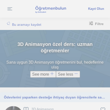
Kayıt Olun
Filtre
Bu aramayı kaydet
3D Animasyon özel ders: uzman
öğretmenler
Sana uygun 3D Animasyon öğretmenini bul, hedeflerine
ulaş
See more
See less
Ödevlerini yaparken desteğe ihtiyaç duyan öğrencilerle sabırlı ve anlayışlı bir şekilde çalışıyorum.
3D Animasyon