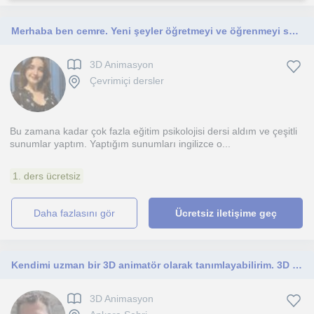
Merhaba ben cemre. Yeni şeyler öğretmeyi ve öğrenmeyi severim: Derslerim ilkokul seviyesinden lise seviyesine kadar olacak.
3D Animasyon
Çevrimiçi dersler
Bu zamana kadar çok fazla eğitim psikolojisi dersi aldım ve çeşitli
sunumlar yaptım. Yaptığım sunumları ingilizce o...
1. ders ücretsiz
daha fazlasını gör
Ücretsiz iletişime geç
Kendimi uzman bir 3D animatör olarak tanımlayabilirim. 3D animasyon ve 3d tasarım konularında uzmanlaşmak isteyen herkese yönelik
3D Animasyon