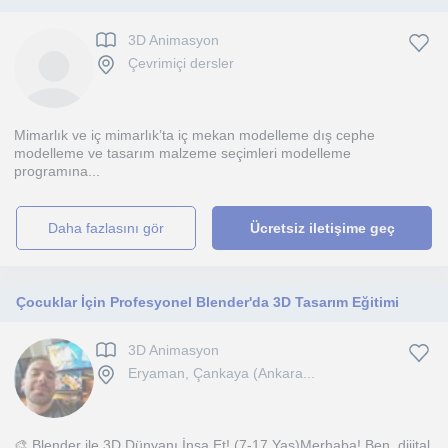
3D Animasyon
Çevrimiçi dersler
Mimarlık ve iç mimarlık’ta iç mekan modelleme dış cephe
modelleme ve tasarım malzeme seçimleri modelleme
programına...
daha fazlasını gör
Ücretsiz iletişime geç
Çocuklar İçin Profesyonel Blender'da 3D Tasarım Eğitimi
3D Animasyon
Eryaman, Çankaya (Ankara...
🎨 Blender ile 3D Dünyanı İnşa Et! (7-17 Yaş)Merhaba! Ben, dijital