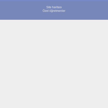
Site haritası
Özel öğretmenler
© 2007 - 2026 ÖğretmenBulun