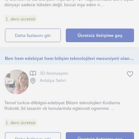
dünyayı sadece tüketen değil, bizzat inşa eden n...
1. ders ücretsiz
daha fazlasını gör
Ücretsiz iletişime geç
Ben hem edebiyat hem bilişim teknolojileri mezuniyeti olan ger kademeye ihtiyac dogrultusunda 10 yildir egitim veren ogretmenim
3D Animasyon
Antalya Sehri
Temel turkce-dilbilgisi-edebiyat Bilisim teknolojileri Kodlama
Robotik 3d tasarim vb konularinda eglenceli ogrenme ...
1. ders ücretsiz