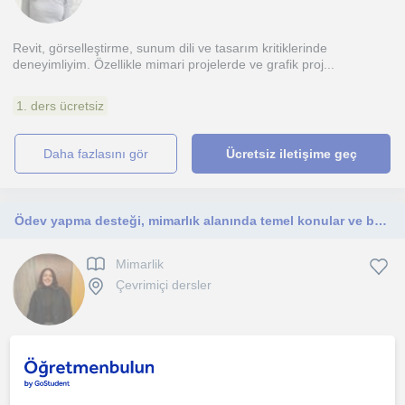
Revit, görselleştirme, sunum dili ve tasarım kritiklerinde
deneyimliyim. Özellikle mimari projelerde ve grafik proj...
1. ders ücretsiz
daha fazlasını gör
Ücretsiz iletişime geç
Ödev yapma desteği, mimarlık alanında temel konular ve basit İngilizce derslerinde yardımcı oluyorum, derslerimi sabırla veriyorum
Mimarlik
Çevrimiçi dersler
Derslerimi öğrencinin seviyesini ve ihtiyacını dikkate alarak
planlarım. Ödev yapma sürecinde konuları birlikte anl...