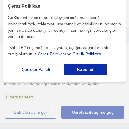
1. ders ücretsiz
Çerez Politikası
daha fazlasını gör
Ücretsiz iletişime geç
GoStudent, sitenin temel işleyişini sağlamak, içeriği
kişiselleştirmek, reklamları uyarlamak ve etkinliklerini ölçmenin
yanı sıra size daha iyi bir deneyim sunmak için çerezler gibi
verileri depolar.
Ortaokuldan yetişkinlere: Bire bir Mimarlık, İç mimarlık ve Tasarım dersleri
"Kabul Et" seçeneğine tıklayarak, aşağıdaki şartları kabul
Mimarlik
etmiş olursunuz
Çerez Politikası
ve
Gizlilik Politikası
.
Çevrimiçi dersler
(
2
)
Çerezler Paneli
Kabul et
Ben Elif. Akademide ders veren, 20+ deneyime sahip bir yüksek
mimarım. Derslerde öğrencinin seviyesine ve ilgisine ...
1. ders ücretsiz
daha fazlasını gör
Ücretsiz iletişime geç