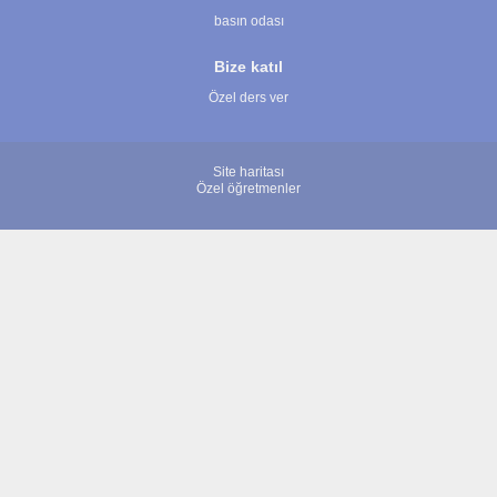
basın odası
Bize katıl
Özel ders ver
Site haritası
Özel öğretmenler
© 2007 - 2026 ÖğretmenBulun