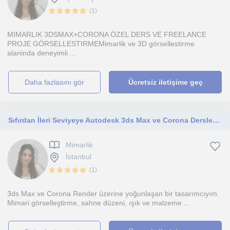
(
1
)
MIMARLIK 3DSMAX+CORONA ÖZEL DERS VE FREELANCE
PROJE GÖRSELLESTIRMEMimarlik ve 3D görsellestirme
alaninda deneyimli ...
daha fazlasını gör
Ücretsiz iletişime geç
Sıfırdan İleri Seviyeye Autodesk 3ds Max ve Corona Dersleri Modelleme ve Görselleştirme
Mimarlik
İstanbul
(
1
)
3ds Max ve Corona Render üzerine yoğunlaşan bir tasarımcıyım.
Mimari görselleştirme, sahne düzeni, ışık ve malzeme ...