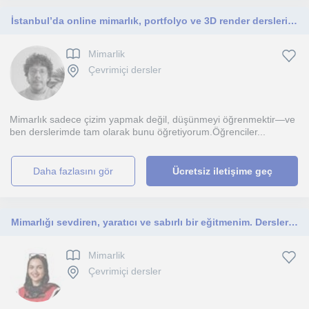
İstanbul’da online mimarlık, portfolyo ve 3D render dersleri veriyorum. Üniversite öğrencileri ve kendini geliştirmek isteyenlere
Mimarlik
Çevrimiçi dersler
Mimarlık sadece çizim yapmak değil, düşünmeyi öğrenmektir—ve
ben derslerimde tam olarak bunu öğretiyorum.Öğrenciler...
daha fazlasını gör
Ücretsiz iletişime geç
Mimarlığı sevdiren, yaratıcı ve sabırlı bir eğitmenim. Derslerim mimarlık öğrenmek isteyen, tasarım becerilerini geliştirmek istey
Mimarlik
Çevrimiçi dersler