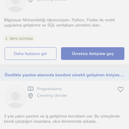
Bilgisayar Mühendisliği öğrencisiyim. Python, Flutter ile mobil
uygulama geliştirme ve SQL veritabanı yönetimi alan...
1. ders ücretsiz
daha fazlasını gör
Ücretsiz iletişime geç
Özellikle yazılım alanında kendimi sürekli geliştiren biriyim. İlkokuldan liseye kadar olan yaş gruplarına eğitim verebilirim
Programlama
Çevrimiçi dersler
3 yıla yakın yazılım ve iş geliştirme tecrübem var. Bu süreçlerde
kendi çalıştığım insanlara, okul döneminde arkada...