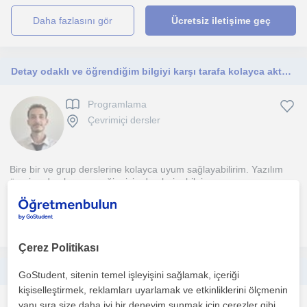
daha fazlasını gör
Ücretsiz iletişime geç
Detay odaklı ve öğrendiğim bilgiyi karşı tarafa kolayca aktarabilirim. Derslerim teknoloji ve yazılıma ilgi duyanlara yöneliktir.
Programlama
Çevrimiçi dersler
Bire bir ve grup derslerine kolayca uyum sağlayabilirim. Yazılım
üzerine dersler vereceğim için derslerim bilgisaya...
daha fazlasını gör
Ücretsiz iletişime geç
Çerez Politikası
ODTÜ mezunundan programlamaya yeni başlayanlara Python, C ve Java dersi.
GoStudent, sitenin temel işleyişini sağlamak, içeriği
kişiselleştirmek, reklamları uyarlamak ve etkinliklerini ölçmenin
Programlama
yanı sıra size daha iyi bir deneyim sunmak için çerezler gibi