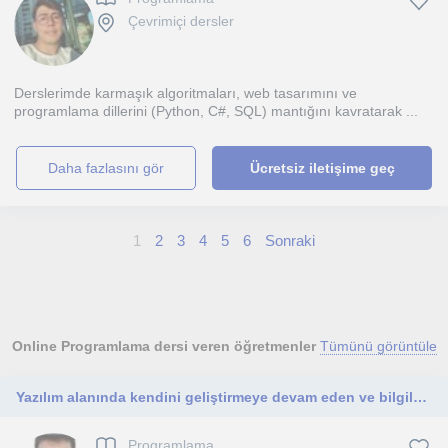
Çevrimiçi dersler
Derslerimde karmaşık algoritmaları, web tasarımını ve
programlama dillerini (Python, C#, SQL) mantığını kavratarak ...
daha fazlasını gör
Ücretsiz iletişime geç
1
2
3
4
5
6
Sonraki
Online Programlama dersi veren öğretmenler
Tümünü görüntüle
Yazılım alanında kendini geliştirmeye devam eden ve bilgilerini paylaşmayı seven bir yazılım mühendisliği öğrencisiyim.
Programlama