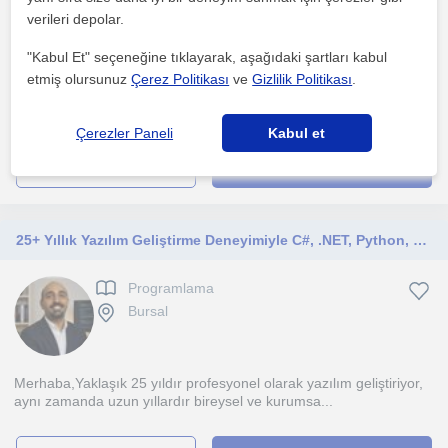
verileri depolar.
Çevrimiçi dersler
"Kabul Et" seçeneğine tıklayarak, aşağıdaki şartları kabul
etmiş olursunuz
Çerez Politikası
ve
Gizlilik Politikası
.
Derslerimi genellikle online (Zoom/Google Meet üzerinden)
işliyorum. Ezberci bir anlatım yerine tamamen pratik ve m...
Çerezler Paneli
Kabul et
daha fazlasını gör
Ücretsiz iletişime geç
25+ Yıllık Yazılım Geliştirme Deneyimiyle C#, .NET, Python, Java, SQL ve Algoritma Özel Dersleri
Programlama
Bursal
Merhaba,Yaklaşık 25 yıldır profesyonel olarak yazılım geliştiriyor,
aynı zamanda uzun yıllardır bireysel ve kurumsa...