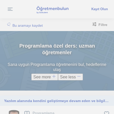
Kayıt Olun
Filtre
Bu aramayı kaydet
Programlama özel ders: uzman
öğretmenler
Sana uygun Programlama öğretmenini bul, hedeflerine
ulaş
See more
See less
Yazılım alanında kendini geliştirmeye devam eden ve bilgilerini paylaşmayı seven bir yazılım mühendisliği öğrencisiyim.
Programlama