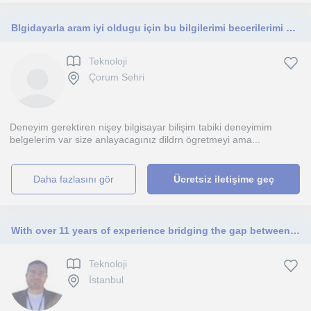
Blgidayarla aram iyi oldugu için bu bilgilerimi becerilerimi baskalarına aktarmaktan mutluluk duyarım
Teknoloji
Çorum Sehri
Deneyim gerektiren nişey bilgisayar bilişim tabiki deneyimim
belgelerim var size anlayacagınız dildrn ögretmeyi ama...
daha fazlasını gör
Ücretsiz iletişime geç
With over 11 years of experience bridging the gap between high-level IT infrastructure management and innovative educational techn
Teknoloji
İstanbul