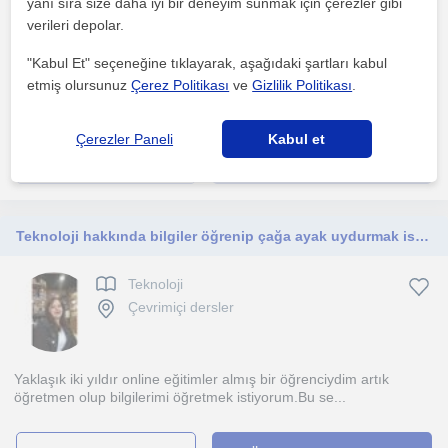
yanı sıra size daha iyi bir deneyim sunmak için çerezler gibi
Fatih (İstanbul), Beyogl...
verileri depolar.
"Kabul Et" seçeneğine tıklayarak, aşağıdaki şartları kabul
etmiş olursunuz
Çerez Politikası
ve
Gizlilik Politikası
.
Bilgisayar üzerinden konuların görsel sunumu ile öğrencilerime
sunup ayrıntılı anlatım şeklinde ders vermekteyim. A...
Çerezler Paneli
Kabul et
daha fazlasını gör
Ücretsiz iletişime geç
Teknoloji hakkında bilgiler öğrenip çağa ayak uydurmak istermisiniz?
Teknoloji
Çevrimiçi dersler
Yaklaşık iki yıldır online eğitimler almış bir öğrenciydim artık
öğretmen olup bilgilerimi öğretmek istiyorum.Bu se...