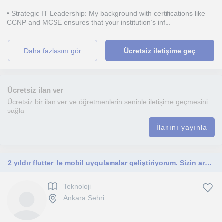
• Strategic IT Leadership: My background with certifications like
CCNP and MCSE ensures that your institution’s inf...
daha fazlasını gör
Ücretsiz iletişime geç
Ücretsiz ilan ver
Ücretsiz bir ilan ver ve öğretmenlerin seninle iletişime geçmesini
sağla
İlanını yayınla
2 yıldır flutter ile mobil uygulamalar geliştiriyorum. Sizin aracılığınızla bu alandaki bilgilerimi başkalarına aktarabilirim.
Teknoloji
Ankara Sehri