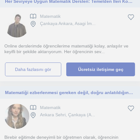
Her Seviyeye Uygun Matematik Dersleri: Temelden İleri Konulara, Sınavlara Destek
Matematik
Çankaya Ankara, Asagi İm...
Online derslerimde öğrencilerime matematiği kolay, anlaşılır ve
keyifli bir şekilde aktarıyorum. Her öğrencinin sev...
daha fazlasını gör
Ücretsiz iletişime geç
Matematiği ezberlenmesi gereken değil, doğru anlatıldığında keyifle keşfedilen bir dil olarak görüyorum. Derslerim herkese yönelik
Matematik
Ankara Sehri, Çankaya (A...
Birebir eğitimde deneyimli bir öğretmen olarak, öğrencinin