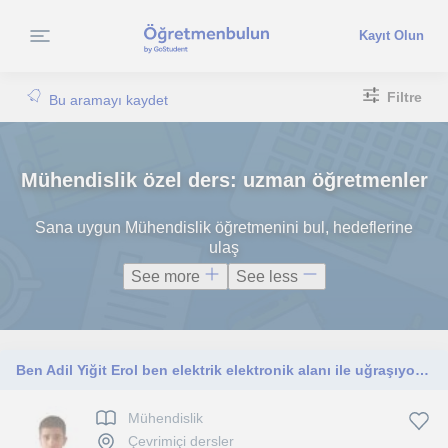
Kayıt Olun
Filtre
Bu aramayı kaydet
Mühendislik özel ders: uzman öğretmenler
Sana uygun Mühendislik öğretmenini bul, hedeflerine
ulaş
See more
See less
Ben Adil Yiğit Erol ben elektrik elektronik alanı ile uğraşıyotum elektronik ve öğrenmeye meraklı olanlar için güzel bir eğitim
Mühendislik
Çevrimiçi dersler