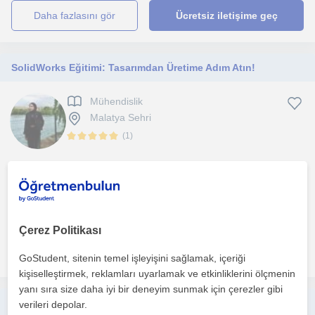
daha fazlasını gör
Ücretsiz iletişime geç
SolidWorks Eğitimi: Tasarımdan Üretime Adım Atın!
Mühendislik
Malatya Sehri
(
1
)
Mühendislik ve teknik tasarım dünyasının en çok tercih edilen 3D
katı modelleme programı olan SolidWorks üzerine öz...
1. ders ücretsiz
Çerez Politikası
daha fazlasını gör
Ücretsiz iletişime geç
GoStudent, sitenin temel işleyişini sağlamak, içeriği
kişiselleştirmek, reklamları uyarlamak ve etkinliklerini ölçmenin
yanı sıra size daha iyi bir deneyim sunmak için çerezler gibi
İş Dünyasının İhtiyacı Olan Alanlarda; Kalite, Üretim, Satınalma, Planlama...vb. Uzmanlıklar alanında Kariyer eğitimleri veriyorum
verileri depolar.