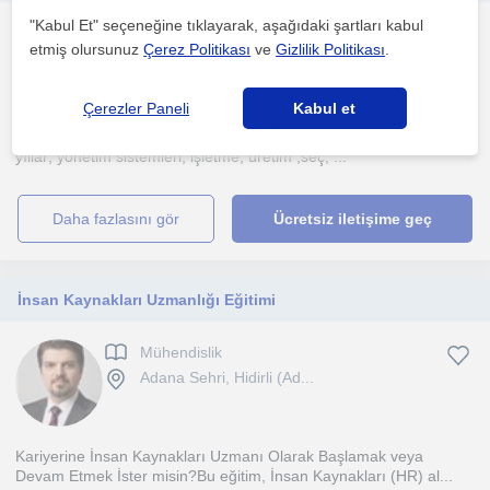
"Kabul Et" seçeneğine tıklayarak, aşağıdaki şartları kabul
Mühendislik
etmiş olursunuz
Çerez Politikası
ve
Gizlilik Politikası
.
Adana Sehri, Hidirli (Ad...
Çerezler Paneli
Kabul et
Merhaba, ulusal, uluslararası ve sektöründe öncü firmalarda uzun
yıllar; yönetim sistemleri, işletme, üretim ,seç, ...
daha fazlasını gör
Ücretsiz iletişime geç
İnsan Kaynakları Uzmanlığı Eğitimi
Mühendislik
Adana Sehri, Hidirli (Ad...
Kariyerine İnsan Kaynakları Uzmanı Olarak Başlamak veya
Devam Etmek İster misin?Bu eğitim, İnsan Kaynakları (HR) al...