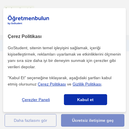
1. ders ücretsiz
daha fazlasını gör
Ücretsiz iletişime geç
Çerez Politikası
Kendimi disiplinli, sabırlı ve matematiği anlaşılır şekilde aktarmaya odaklanan biri olarak tanımlıyorum.
GoStudent, sitenin temel işleyişini sağlamak, içeriği
kişiselleştirmek, reklamları uyarlamak ve etkinliklerini ölçmenin
Matematik
yanı sıra size daha iyi bir deneyim sunmak için çerezler gibi
Çevrimiçi dersler
verileri depolar.
"Kabul Et" seçeneğine tıklayarak, aşağıdaki şartları kabul
etmiş olursunuz
Çerez Politikası
ve
Gizlilik Politikası
.
Yıldız Teknik Üniversitesi Matematik Mühendisliği mezunu olarak
ileri matematik, analiz, trigonometri, lineer cebi...
Çerezler Paneli
Kabul et
1. ders ücretsiz
daha fazlasını gör
Ücretsiz iletişime geç