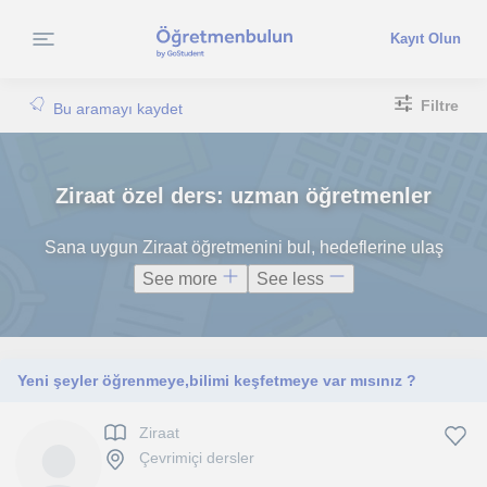
Kayıt Olun
Filtre
Bu aramayı kaydet
Ziraat özel ders: uzman öğretmenler
Sana uygun Ziraat öğretmenini bul, hedeflerine ulaş
See more
See less
Yeni şeyler öğrenmeye,bilimi keşfetmeye var mısınız ?
Ziraat
Çevrimiçi dersler