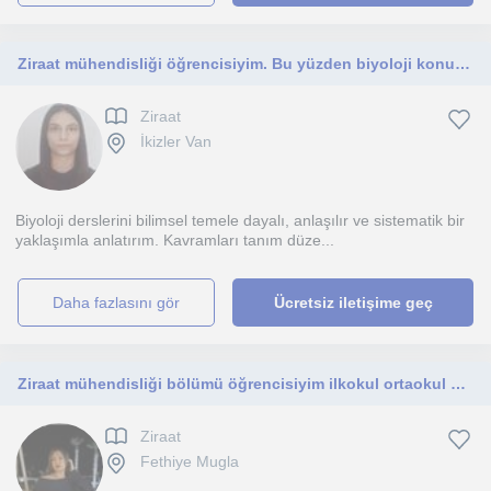
Ziraat mühendisliği öğrencisiyim. Bu yüzden biyoloji konularına oldukça hakimim. Lise düzeyindeki öğrencilere ders verebilirim
Ziraat
İkizler Van
Biyoloji derslerini bilimsel temele dayalı, anlaşılır ve sistematik bir
yaklaşımla anlatırım. Kavramları tanım düze...
daha fazlasını gör
Ücretsiz iletişime geç
Ziraat mühendisliği bölümü öğrencisiyim ilkokul ortaokul her ders verilir
Ziraat
Fethiye Mugla