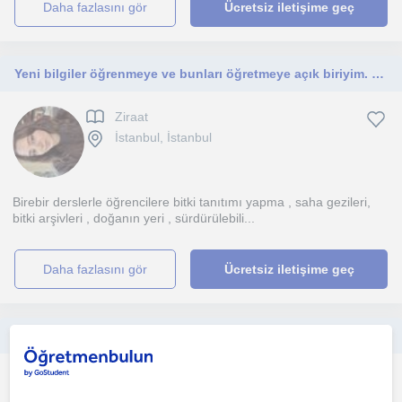
daha fazlasını gör
Ücretsiz iletişime geç
Yeni bilgiler öğrenmeye ve bunları öğretmeye açık biriyim. Bitkileri seviyorum ve peyzaj ile ilgili bilgi vermek istiyorum.
Ziraat
İstanbul, İstanbul
Birebir derslerle öğrencilere bitki tanıtımı yapma , saha gezileri,
bitki arşivleri , doğanın yeri , sürdürülebili...
daha fazlasını gör
Ücretsiz iletişime geç
Dersler ortaokul/lisans öğrencilerine yönelik olup ve ödev hazırlama ve diğer konularda yardımcı olabilirim.
Ziraat
Kadiköy İstanbul