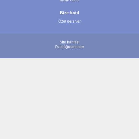
basın odası
Bize katıl
Özel ders ver
Site haritası
Özel öğretmenler
© 2007 - 2026 ÖğretmenBulun