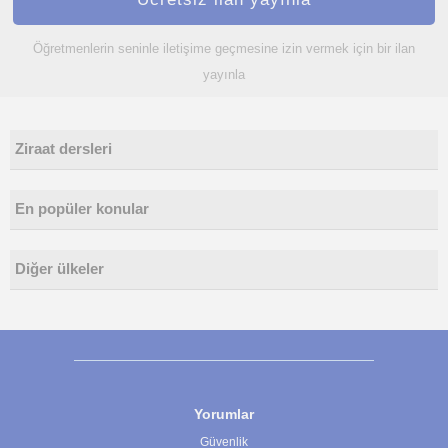
Öğretmenlerin seninle iletişime geçmesine izin vermek için bir ilan
yayınla
Ziraat dersleri
En popüler konular
Diğer ülkeler
Yorumlar
Güvenlik