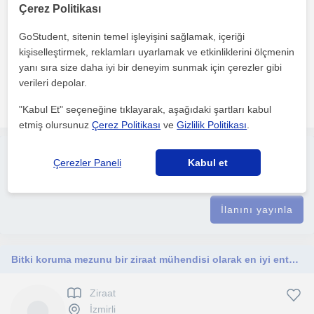
Çerez Politikası
GoStudent, sitenin temel işleyişini sağlamak, içeriği
Bire bir ders verebilecek fen bilimleri temeli dersler ile ilgi duyan
kişiselleştirmek, reklamları uyarlamak ve etkinliklerini ölçmenin
araştırma ve proje yazma bir ettim imkanı su...
yanı sıra size daha iyi bir deneyim sunmak için çerezler gibi
verileri depolar.
daha fazlasını gör
Ücretsiz iletişime geç
"Kabul Et" seçeneğine tıklayarak, aşağıdaki şartları kabul
etmiş olursunuz
Çerez Politikası
ve
Gizlilik Politikası
.
Ücretsiz ilan ver
Çerezler Paneli
Kabul et
Ücretsiz bir ilan ver ve öğretmenlerin seninle iletişime geçmesini
sağla
İlanını yayınla
Bitki koruma mezunu bir ziraat mühendisi olarak en iyi entomoloji olmakla beraber bitki fizyolojisi, biyoloji vb konulara hakimim
Ziraat
İzmirli