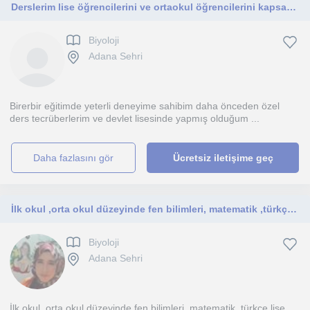
Derslerim lise öğrencilerini ve ortaokul öğrencilerini kapsamaktadır.kendimi tanımlayacak olursam sabırlı,samimi bir kişiliğim var
Biyoloji
Adana Sehri
Birerbir eğitimde yeterli deneyime sahibim daha önceden özel
ders tecrüberlerim ve devlet lisesinde yapmış olduğum ...
daha fazlasını gör
Ücretsiz iletişime geç
İlk okul ,orta okul düzeyinde fen bilimleri, matematik ,türkçe lise düzeyinde biyoloji be kimya dersi almak isteyenler ulaşabilir
Biyoloji
Adana Sehri
İlk okul ,orta okul düzeyinde fen bilimleri, matematik ,türkçe lise