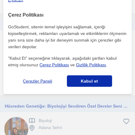
daha fazlasını gör
Ücretsiz iletişime geç
Çerez Politikası
Orta okul fen bilimleri ve matematik lise öğrencisine matematik fizik kimya ve biyoloji dersi vermekteyim
GoStudent, sitenin temel işleyişini sağlamak, içeriği
kişiselleştirmek, reklamları uyarlamak ve etkinliklerini ölçmenin
Biyoloji
yanı sıra size daha iyi bir deneyim sunmak için çerezler gibi
Adana Sehri
verileri depolar.
"Kabul Et" seçeneğine tıklayarak, aşağıdaki şartları kabul
etmiş olursunuz
Çerez Politikası
ve
Gizlilik Politikası
.
1. ders ücretsiz
Çerezler Paneli
Kabul et
daha fazlasını gör
Ücretsiz iletişime geç
Hücreden Genetiğe: Biyolojiyi Sevdiren Özel Dersler Seni Bekliyor!
Biyoloji
Adana Sehri