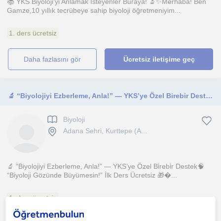
📚 YKS Biyoloji’yi Anlamak İsteyenler Buraya! 🔬✨Merhaba! Ben
Gamze,10 yıllık tecrübeye sahip biyoloji öğretmeniyim...
1. ders ücretsiz
daha fazlasını gör
Ücretsiz iletişime geç
🔬 “Biyolojiyi Ezberleme, Anla!” — YKS’ye Özel Birebir Destek 🧠 “Biyoloji Gözünde Büyümesin!” İlk Ders Ücretsiz 🎁
Biyoloji
Adana Sehri, Kurttepe (A...
🔬 “Biyolojiyi Ezberleme, Anla!” — YKS’ye Özel Birebir Destek🧠
“Biyoloji Gözünde Büyümesin!” İlk Ders Ücretsiz 🎁�...
1. ders ücretsiz