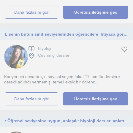
daha fazlasını gör
Ücretsiz iletişime geç
Lisenin bütün sınıf seviyelerinden öğrencilere ihtiyaca göre yazılı sınavlar için ya da YKS sınavı için ders anlatmaya uygunum.
Biyoloji
Çevrimiçi dersler
Kariyerinin devamı için sayısal seçen fakat 11. sınıfta derslere
gerekli ağırlığı vermemiş, temeli eksik bir öğrenc...
daha fazlasını gör
Ücretsiz iletişime geç
• Öğrenci seviyesine uygun, anlaşılır biyoloji dersleri anlatıyorum