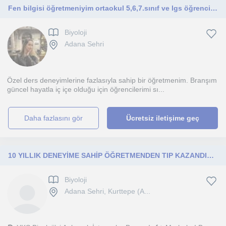
Fen bilgisi öğretmeniyim ortaokul 5,6,7.sınıf ve lgs öğrencilerine yönelik derslerim olacaktır. Feni sevdiren bir öğretmenim.
Biyoloji
Adana Sehri
Özel ders deneyimlerine fazlasıyla sahip bir öğretmenim. Branşım
güncel hayatla iç içe olduğu için öğrencilerimi sı...
daha fazlasını gör
Ücretsiz iletişime geç
10 YILLIK DENEYİME SAHİP ÖĞRETMENDEN TIP KAZANDIRACAK BİYOLOJİ BİLGİSİ 🧬🦠
Biyoloji
Adana Sehri, Kurttepe (A...