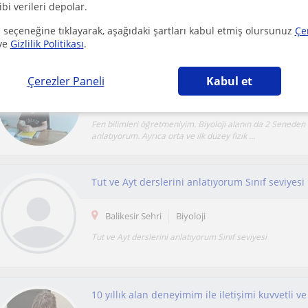
ibi verileri depolar.
 seçeneğine tıklayarak, aşağıdaki şartları kabul etmiş olursunuz
Çe
ve
Gizlilik Politikası
.
Çerezler Paneli
Kabul et
Balikesir Sehri
Biyoloji
Fen bilimleri öğretmeniyim. Biyoloji alanın da 2 Seneden b
anlatıyorum. Ayrıca orta ve ilk düzey fizik ...
Tut ve Ayt derslerini anlatıyorum Sınıf seviyesi
Balikesir Sehri
Biyoloji
Tut ve Ayt derslerini anlatıyorum Sınıf seviyesi