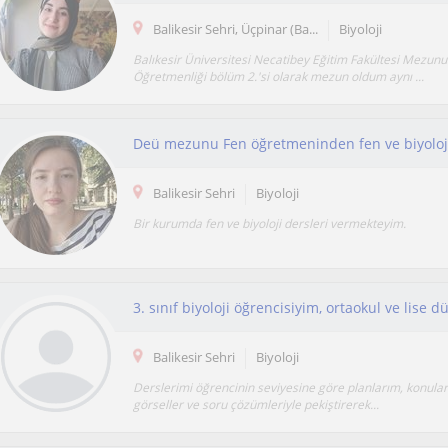
Balikesir Sehri, Üçpinar (Ba...
Biyoloji
Balıkesir Üniversitesi Necatibey Eğitim Fakültesi Mezunu 
Öğretmenliği bölüm 2.'si olarak mezun oldum aynı ...
Deü mezunu Fen öğretmeninden fen ve biyoloji
Balikesir Sehri
Biyoloji
Bir kurumda fen ve biyoloji dersleri vermekteyim.
Balikesir Sehri
Biyoloji
Derslerimi öğrencinin seviyesine göre planlarım, konuları
görseller ve soru çözümleriyle pekiştirerek...