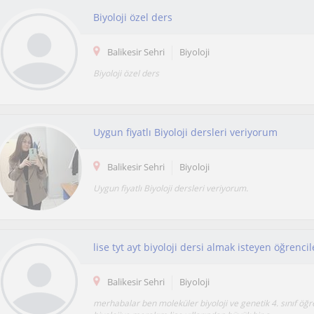
Biyoloji özel ders
Balikesir Sehri
Biyoloji
Biyoloji özel ders
Uygun fiyatlı Biyoloji dersleri veriyorum
Balikesir Sehri
Biyoloji
Uygun fiyatlı Biyoloji dersleri veriyorum.
Balikesir Sehri
Biyoloji
merhabalar ben moleküler biyoloji ve genetik 4. sınıf öğr