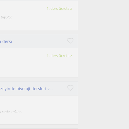
1. ders ücretsiz
Biyoloji
 dersi
1. ders ücretsiz
3. sınıf biyoloji öğrencisiyim, ortaokul ve lise düzeyinde biyoloji dersleri veriyorum. derslerimi planlı seviyeli anlatırım.
 sade anlatır,