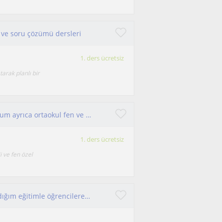
ı ve soru çözümü dersleri
1. ders ücretsiz
arak planlı bir
Uygun fiyatlı fizik kimya biyoloji dersleri veriyorum ayrıca ortaokul fen ve lgs dersleri de dahil
1. ders ücretsiz
i ve fen özel
moleküler biyolog olarak biyolojiyi ve doğayı aldığım eğitimle öğrencilere aktarmak isterim.