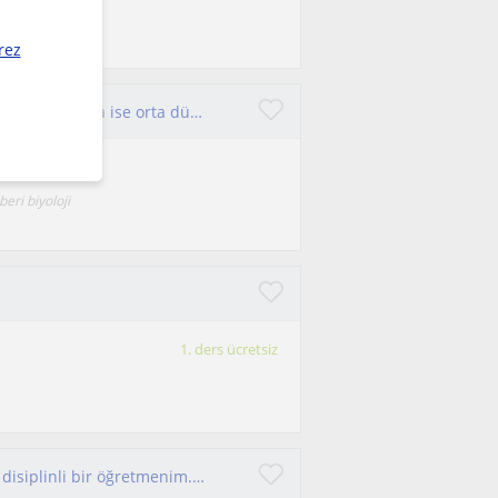
rez
4 5 6 7 8. Sınıf öğrencilere fen bilgisi ve lise tyt ayt gruplarına ise orta düzey biyoloji fizik ve kimya ilk düzeyde yapıyorum.
eri biyoloji
1. ders ücretsiz
10 yıllık alan deneyimim ile iletişimi kuvvetli ve disiplinli bir öğretmenim. Fen lisesi öğrencileri ile deneyimim de mevcut.