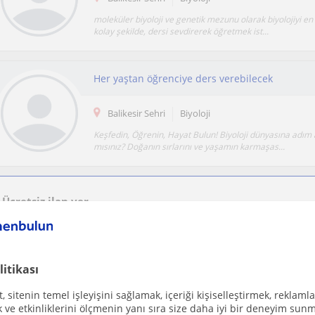
moleküler biyoloji ve genetik mezunu olarak biyolojiyi en 
kolay şekilde, dersi sevdirerek öğretmek ist...
Her yaştan öğrenciye ders verebilecek
Balikesir Sehri
Biyoloji
Keşfedin, Öğrenin, Hayat Bulun! Biyoloji dünyasına adım
mısınız? Doğanın sırlarını ve yaşamın karmaşas...
Ücretsiz ilan ver
Ücretsiz bir ilan ver ve öğretmenlerin seninle iletişime geçmesini sağla
litikası
Her yaştan öğrenciye ders verebilen biyoloji ö
 sitenin temel işleyişini sağlamak, içeriği kişiselleştirmek, reklamla
Balikesir Sehri
Biyoloji
ve etkinliklerini ölçmenin yanı sıra size daha iyi bir deneyim sunm