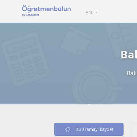
Ara
Bal
Bal
Bu aramayı kaydet