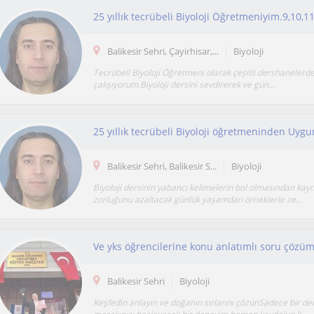
Balikesir Sehri, Çayirhisar,...
Biyoloji
Tecrübeli Biyoloji Öğretmeni olarak çeşitli dershanelerde 
çalışıyorum.Biyoloji dersini sevdirerek ve gün...
25 yıllık tecrübeli Biyoloji öğretmeninden Uygun 
Balikesir Sehri, Balikesir S...
Biyoloji
Biyoloji dersinin yabancı kelimelerin bol olmasından kay
zorluğunu azaltacak günlük yaşamdan örneklerle ze...
Ve yks öğrencilerine konu anlatımlı soru çözü
Balikesir Sehri
Biyoloji
Keşfedin anlayın ve doğanın sırlarını çözünSadece bir der