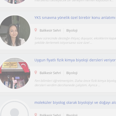
merakınızı besleyecek bir deneyim hemen kaydolun k...
YKS sınavına yönelik özel birebir konu anlatım
Balikesir Sehri
Biyoloji
Sınav sürecinde desteğe ihtiyaç duyuyor, eksiklerini kapat
şekilde ilerlemek istiyorsanız size özel ...
Balikesir Sehri
Biyoloji
Fen bilimleri öğretmeniyim. Daha önce fizik kimya biyoloj
dersleri verdim dershanede çalıştım. Ayrıca ...
Balikesir Sehri
Biyoloji