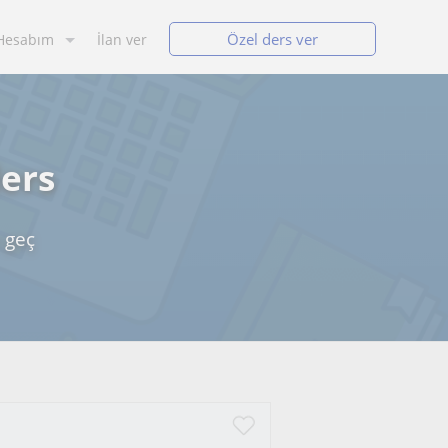
Özel ders ver
Hesabım
İlan ver
ders
 geç