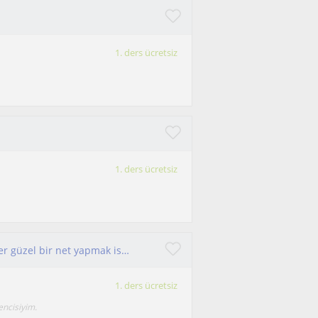
1. ders ücretsiz
1. ders ücretsiz
lise tyt ayt biyoloji dersi almak isteyen öğrenciler güzel bir net yapmak isteyenlere biyoloji dersi (2021 ayt 10 net)
1. ders ücretsiz
encisiyim.