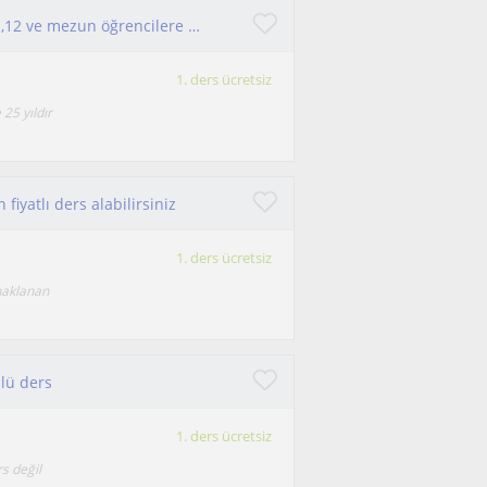
25 yıllık tecrübeli Biyoloji Öğretmeniyim.9,10,11,12 ve mezun öğrencilere Biyoloji dersi anlatabilirim
1. ders ücretsiz
25 yıldır
fiyatlı ders alabilirsiniz
1. ders ücretsiz
naklanan
mlü ders
1. ders ücretsiz
s değil