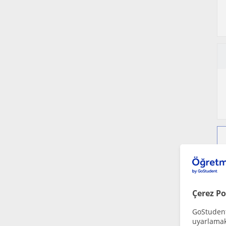
Çerez Po
GoStudent,
uyarlamak 