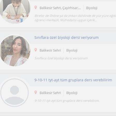
Balikesir Sehri, Çayirhisar,...
Biyoloji
Birebir de Online ya da imkan dahilinde de yüz yüze eğit
öğrenci merkezli, Müfredatta uygun içerik...
Sınıflara özel biyoloji dersi veriyorum
Balikesir Sehri
Biyoloji
Sınıflara özel biyoloji dersi veriyorum
9-10-11 tyt-ayt tüm gruplara ders verebilirim
Balikesir Sehri
Biyoloji
9-10-11 tyt-ayt tüm gruplara ders verebilirim.