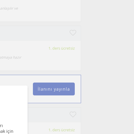
anlaşılır ve
1. ders ücretsiz
 atmaya hazır
İlanını yayınla
ğretmeni
rı
1. ders ücretsiz
ak için