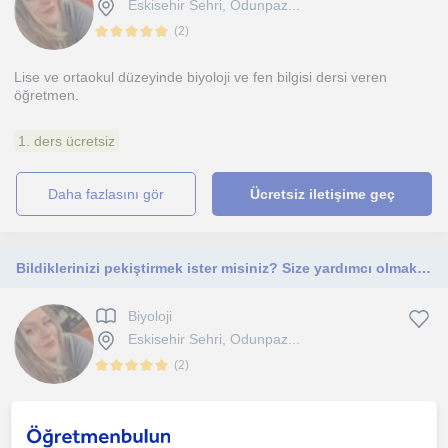
Eskisehir Sehri, Odunpaz...
(
2
)
Lise ve ortaokul düzeyinde biyoloji ve fen bilgisi dersi veren
öğretmen.
1. ders ücretsiz
daha fazlasını gör
Ücretsiz iletişime geç
Bildiklerinizi pekiştirmek ister misiniz? Size yardımcı olmaktan mutluluk duyarım..! :)
Biyoloji
Eskisehir Sehri, Odunpaz...
(
2
)
Gayet akıcı ve anlaması kolay bir dilden ders anlatımı yapıyorum.
Hem sınıf ortamı hem de birebir derslerde tecrübe...