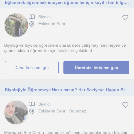
Eğlenerek öğrenmek isteyen öğrenciler için keyifli fen bilgisi ve biyoloji dersleri verilir.
Biyoloji
Eskisehir Sehri
Biyolog ve biyoloji öğretmeni olarak ders çalışmayı sevmeyen ve
çabuk sıkılan öğrenciler için keyifli bir şekilde d...
daha fazlasını gör
Ücretsiz iletişime geç
Biyolojiyle Öğrenmeye Hazır mısın? Her Seviyeye Uygun Biyoloji Dersleri: İlkokul Üstü, Lise ve Üniversite
Biyoloji
Eskisehir Sehri, Odunpaz...
Merhaba! Ben Ceren, pedagojik eğitimimi tamamlamış ve biyoloji