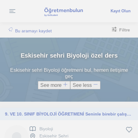
Kayıt Olun
Filtre
Bu aramayı kaydet
Eskisehir sehri Biyoloji özel ders
Eskisehir sehri Biyoloji öğretmeni bul, hemen iletişime
geç
See more
See less
9. VE 10. SINIF BİYOLOJİ ÖĞRETMENİ Seninle birebir çalışarak sıkılmadan,çeşitli soru çözümü, ödevlendirme, anlaşılır konu anlatımı
Biyoloji
Eskisehir Sehri