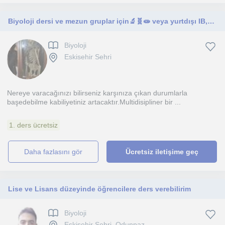
Biyoloji dersi ve mezun gruplar için🔬🧬🧫 veya yurtdışı IB,AP programlarına hazırlık science / biology
Biyoloji
Eskisehir Sehri
Nereye varacağınızı bilirseniz karşınıza çıkan durumlarla
başedebilme kabiliyetiniz artacaktır.Multidisipliner bir ...
1. ders ücretsiz
daha fazlasını gör
Ücretsiz iletişime geç
Lise ve Lisans düzeyinde öğrencilere ders verebilirim
Biyoloji
Eskisehir Sehri, Odunpaz...