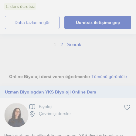
1. ders ücretsiz
daha fazlasını gör
Ücretsiz iletişime geç
1
2
Sonraki
Online Biyoloji dersi veren öğretmenler
Tümünü görüntüle
Uzman Biyologdan YKS Biyoloji Online Ders
Biyoloji
Çevrimiçi dersler
Biyoloji alanında yüksek lisans yaptım. YKS Biyoloji konularına