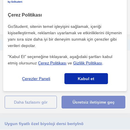
1. ders ücretsiz
Çerez Politikası
daha fazlasını gör
Ücretsiz iletişime geç
GoStudent, sitenin temel işleyişini sağlamak, içeriği
kişiselleştirmek, reklamları uyarlamak ve etkinliklerini ölçmenin
yanı sıra size daha iyi bir deneyim sunmak için çerezler gibi
Lise düzeyinde biyoloji dersi verilir.Fen lisesi öğretmeninden
verileri depolar.
"Kabul Et" seçeneğine tıklayarak, aşağıdaki şartları kabul
Biyoloji
etmiş olursunuz
Çerez Politikası
ve
Gizlilik Politikası
.
Eskisehir Sehri
Çerezler Paneli
Kabul et
1. ders ücretsiz
daha fazlasını gör
Ücretsiz iletişime geç
Uygun fiyatlı özel biyoloji dersi beriylrıö