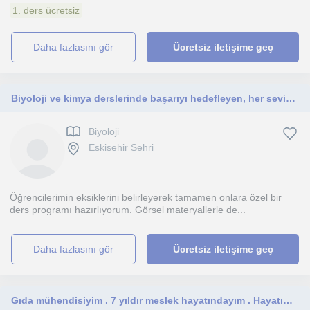
1. ders ücretsiz
daha fazlasını gör
Ücretsiz iletişime geç
Biyoloji ve kimya derslerinde başarıyı hedefleyen, her seviyeden öğrenciye yönelik özel dersler veriyorum.
Biyoloji
Eskisehir Sehri
Öğrencilerimin eksiklerini belirleyerek tamamen onlara özel bir
ders programı hazırlıyorum. Görsel materyallerle de...
daha fazlasını gör
Ücretsiz iletişime geç
Gıda mühendisiyim . 7 yıldır meslek hayatındayım . Hayatım boyunca birilerine bir şeyler öğretmekten hep keyif almışımdır.