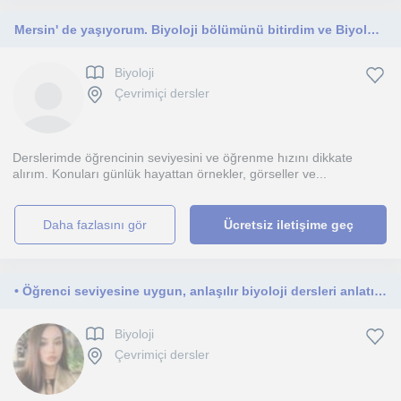
Mersin' de yaşıyorum. Biyoloji bölümünü bitirdim ve Biyolojiyi başta YKS öğrencileri olmak üzere herkese öğretmeyi isterim.
Biyoloji
Çevrimiçi dersler
Derslerimde öğrencinin seviyesini ve öğrenme hızını dikkate
alırım. Konuları günlük hayattan örnekler, görseller ve...
daha fazlasını gör
Ücretsiz iletişime geç
• Öğrenci seviyesine uygun, anlaşılır biyoloji dersleri anlatıyorum
Biyoloji
Çevrimiçi dersler