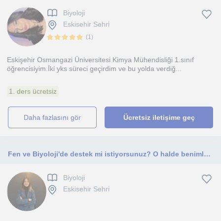
Biyoloji
Eskisehir Sehri
(
1
)
Eskişehir Osmangazi Üniversitesi Kimya Mühendisliği 1.sınıf
öğrencisiyim.İki yks süreci geçirdim ve bu yolda verdiğ...
1. ders ücretsiz
daha fazlasını gör
Ücretsiz iletişime geç
Fen ve Biyoloji'de destek mi istiyorsunuz? O halde benimle iletişime geçin!
Biyoloji
Eskisehir Sehri