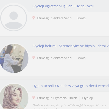
Biyoloji öğretmeni iş ilanı lise seviyesi
Etimesgut, Ankara Sehri
Biyoloji
Biyoloji bölümü öğrencisiyim ve biyoloji dersi 
Etimesgut, Ankara Sehri
Biyoloji
Uygun ücretli Özel ders veya grup dersi verme
Etimesgut, Eryaman, Sincan
Biyoloji
Özel ders ücreti , Grup ücreti ile değildir uygun bir raka