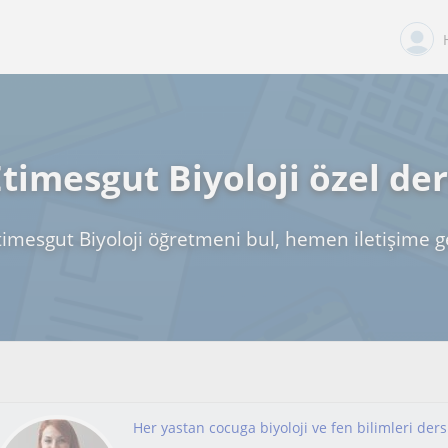
Etimesgut Biyoloji özel der
timesgut Biyoloji öğretmeni bul, hemen iletişime g
Her yastan cocuga biyoloji ve fen bilimleri ders