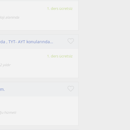
1. ders ücretsiz
oji alaninda
Maarif modeli formatörü olarak 9 ve 10. sınıflarda , TYT- AYT konularında 12 yıllık öğretmenlik deneyimi
1. ders ücretsiz
 yıldır
ım.
uğu hizmeti