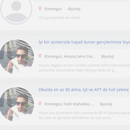
Etimesgut
Biyoloji
Tyt ayt alaninda tecrübeli.
Etimesgut, Ankara Sehri, Fat...
Biyoloji
Hayatı, doğayı ve tüm canlıları anlama bilimi olan biyoloj
üniversite kazanmanız değil dünyayı farklı bir g...
Okulda en az 80 alma, tyt ve AYT de full çekme 
Etimesgut, Fatih Mahallesi, ...
Biyoloji
Hiçbir şey bilmeseniz bile sınavlarda 80 in üstüne çıkaca
tecrube ve öğretme tekniklerim ile size yard...