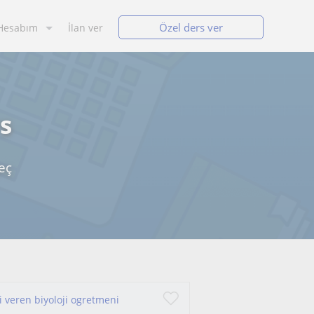
Özel ders ver
Hesabım
İlan ver
s
eç
i veren biyoloji ogretmeni