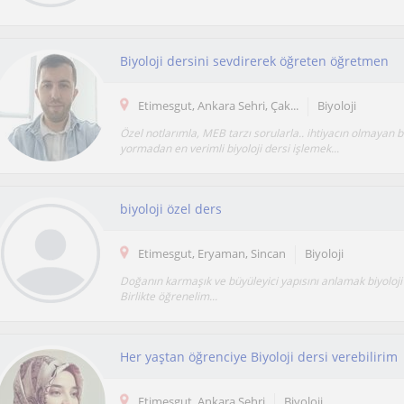
Biyoloji dersini sevdirerek öğreten öğretmen
Etimesgut, Ankara Sehri, Çak...
Biyoloji
Özel notlarımla, MEB tarzı sorularla.. ihtiyacın olmayan bi
yormadan en verimli biyoloji dersi işlemek...
biyoloji özel ders
Etimesgut, Eryaman, Sincan
Biyoloji
Doğanın karmaşık ve büyüleyici yapısını anlamak biyoloj
Birlikte öğrenelim...
Her yaştan öğrenciye Biyoloji dersi verebilirim
Etimesgut, Ankara Sehri
Biyoloji