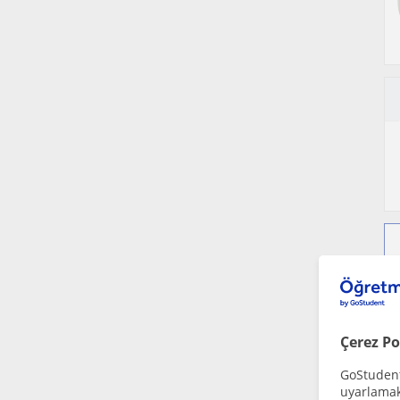
Çerez Po
GoStudent,
uyarlamak 