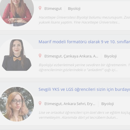
Etimesgut
Biyoloji
Hacettepe Üniversitesi Biyoloji bolumu mezunuyum. Zool
yuksek lisans yaptim. Yine Hacettepe Üniversites...
Etimesgut, Çankaya Ankara, A...
Biyoloji
Biyolojiyi ezberletmek yerine sevdiren bir öğretmenim. 12
öğrencilerimin gözlerindeki o "anladım!" ışığı içi...
Sevgili YKS ve LGS öğrencileri sizin için burday
Etimesgut, Ankara Sehri, Ery...
Biyoloji
Lise ve ortaokul öğrencileri için özel ders ve eğitim koçl
vermekteyim. Alanımda dört yıl tecrübem bulun...