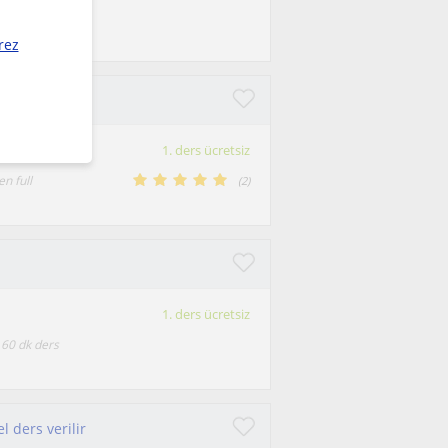
 video ve
rez
1. ders ücretsiz
en full
(
2
)
1. ders ücretsiz
 60 dk ders
 ders verilir