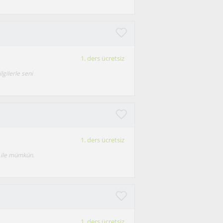
1. ders ücretsiz
lgilerle seni
1. ders ücretsiz
i ile mümkün.
1. ders ücretsiz