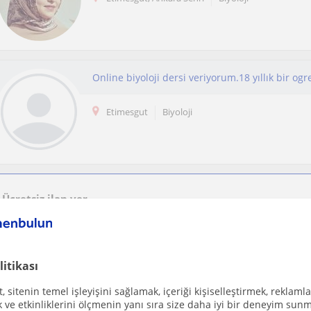
Online biyoloji dersi veriyorum.18 yıllık bir o
Etimesgut
Biyoloji
Ücretsiz ilan ver
Ücretsiz bir ilan ver ve öğretmenlerin seninle iletişime geçmesini sağla
litikası
 sitenin temel işleyişini sağlamak, içeriği kişiselleştirmek, reklamla
Etimesgut, Ankara Sehri, Yen...
Biyoloji
ve etkinliklerini ölçmenin yanı sıra size daha iyi bir deneyim sunm