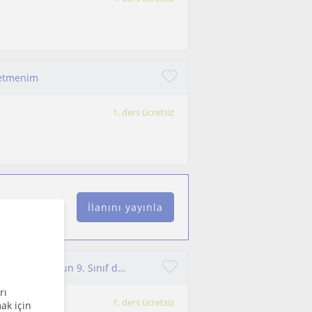
gretmenim
1. ders ücretsiz
İlanını yayınla
Biyoloji Özel Ders TYT AYT ve ara sınıflar. Maarif modele uygun 9. Sınıf dersleri
rı
1. ders ücretsiz
ak için