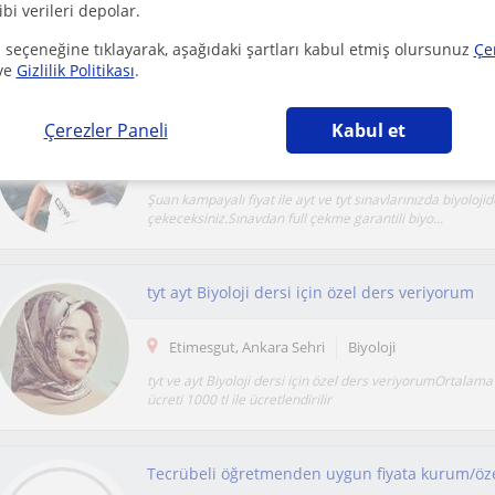
ibi verileri depolar.
Biyoloji ile ilgili herşey (konu anlatımları, soru çözümleri,
animasyonlarla destekleme, akılda kalıcı baz...
 seçeneğine tıklayarak, aşağıdaki şartları kabul etmiş olursunuz
Çe
ve
Gizlilik Politikası
.
Tüm sınıflar için biyoloji dersi veriyorum
Çerezler Paneli
Kabul et
Etimesgut, Ankara Sehri, Fat...
Biyoloji
Şuan kampayalı fiyat ile ayt ve tyt sınavlarınızda biyolojid
çekeceksiniz.Sınavdan full çekme garantili biyo...
tyt ayt Biyoloji dersi için özel ders veriyorum
Etimesgut, Ankara Sehri
Biyoloji
tyt ve ayt Biyoloji dersi için özel ders veriyorumOrtalama
ücreti 1000 tl ile ücretlendirilir
Tecrübeli öğretmenden uygun fiyata kurum/özel