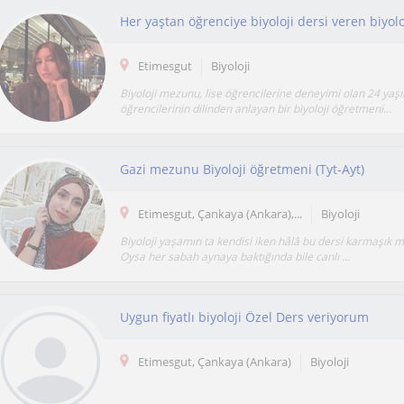
Her yaştan öğrenciye biyoloji dersi veren biyo
Etimesgut
Biyoloji
Biyoloji mezunu, lise öğrencilerine deneyimi olan 24 yaş
öğrencilerinin dilinden anlayan bir biyoloji öğretmeni...
Gazi mezunu Biyoloji öğretmeni (Tyt-Ayt)
Etimesgut, Çankaya (Ankara),...
Biyoloji
Biyoloji yaşamın ta kendisi iken hâlâ bu dersi karmaşık 
Oysa her sabah aynaya baktığında bile canlı ...
Uygun fiyatlı biyoloji Özel Ders veriyorum
Etimesgut, Çankaya (Ankara)
Biyoloji