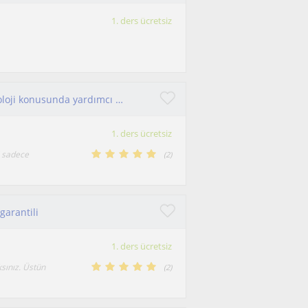
1. ders ücretsiz
İyi bir üniversite hayali kuran gençlerimize biyoloji konusunda yardımcı oluyorum
1. ders ücretsiz
i sadece
(
2
)
garantili
1. ders ücretsiz
ksınız. Üstün
(
2
)