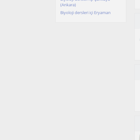
(Ankara)
Biyoloji dersleri içi Eryaman