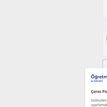
Çerez Po
GoStudent,
uyarlamak 