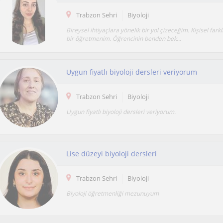
Trabzon Sehri
Biyoloji
Bireysel ihtiyaçlara yönelik bir yol çizeceğim. Kişisel farkl
bir öğretmenim. Öğrencinin benden bek...
Uygun fiyatlı biyoloji dersleri veriyorum
Trabzon Sehri
Biyoloji
Uygun fiyatlı biyoloji dersleri veriyorum.
Lise düzeyi biyoloji dersleri
Trabzon Sehri
Biyoloji
Biyoloji öğretmenliği mezunuyum