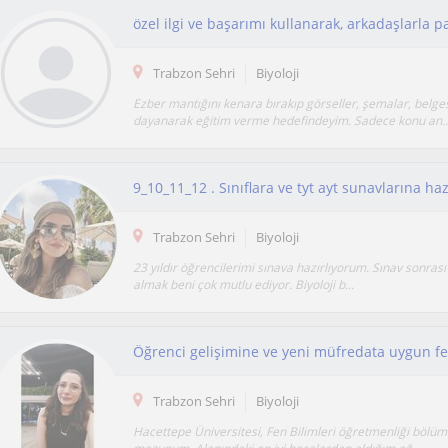
özel ilgi ve başarımı kullanarak, arkadaşlarla 
Trabzon Sehri
Biyoloji
Ezber mantığını kenara bırakıp görseller, şemalar, belge
dayanarak eğitim verme hedefindeyim. Sadece konu an..
9_10_11_12 . Sınıflara ve tyt ayt sunavlarına h
Trabzon Sehri
Biyoloji
23 yıldır öğrencilerimi sınava hazırlıyorum. Sınav sonrası 
almak beni çok mutlu ediyor. Biyoloji b...
Trabzon Sehri
Biyoloji
Hacettepe Üniversitesi, Fen Bilimleri öğretmenliği bölü