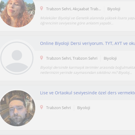
Trabzon Sehri, Akçaabat Trab...
Biyoloji
Moleküler Biyoloji ve Genetik alanında yüksek lisans yapan
öğrencinin seviyesine göre anlatım yapabi...
Online Biyoloji Dersi veriyorum. TYT, AYT ve oku
Trabzon Sehri, Trabzon Sehri
Biyoloji
Biyoloji dersinde karmaşık terimler arasında boğulmakt
netlerinizin yerinde saymasından sıkıldınız mı? Biyoloj...
Lise ve Ortaokul seviyesinde özel ders vermek
Trabzon Sehri
Biyoloji