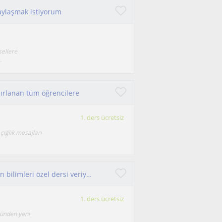
paylaşmak istiyorum
sellere
.
azırlanan tüm öğrencilere
1. ders ücretsiz
çığlık mesajları
Öğrenci gelişimine ve yeni müfredata uygun fen bilimleri özel dersi veriyorum
1. ders ücretsiz
münden yeni