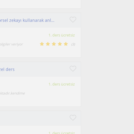
Dersleri akıcı bir şekilde, bağlantı kurarak ve görsel zekayı kullanarak anlatıyorum
1. ders ücretsiz
ilgiler veriyor
(
3
)
zel ders
1. ders ücretsiz
ktadır.kendime
1. ders ücretsiz