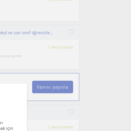
Moleküler biyoloji ve genetik öğrencisiyim ortaokul ve son sınıf öğrencilerine biyoloji özel ders veriyorum. Biyolojik bilimleri çocuklara sevdirmek ve ezberci yaklaşımdan ziyade görsel ve deneysel materyallerle kalıcı öğrenmeyi sağlamak istiyorum
1. ders ücretsiz
ı yıkmak benim
İlanını yayınla
rı
1. ders ücretsiz
ak için