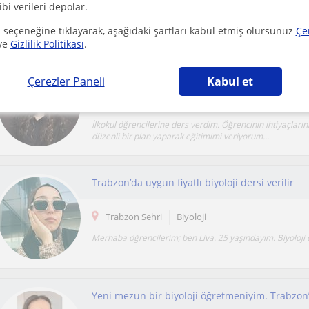
ibi verileri depolar.
ve 12.sınıflara biyoloji dersi verilir.
 seçeneğine tıklayarak, aşağıdaki şartları kabul etmiş olursunuz
Çe
ve
Gizlilik Politikası
.
Çerezler Paneli
Kabul et
Trabzon Sehri
Biyoloji
İlkokul öğrencilerine ders verdim. Öğrencinin ihtiyaçlarını
düzenli bir plan yaparak eğitimimi veriyorum...
Trabzon’da uygun fiyatlı biyoloji dersi verilir
Trabzon Sehri
Biyoloji
Merhaba öğrencilerim; ben Liva. 25 yaşındayım. Biyoloji