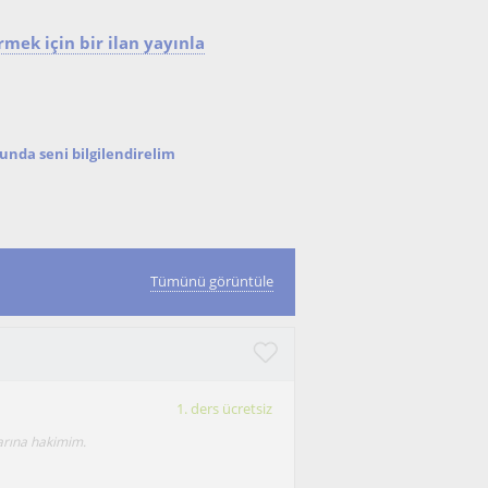
mek için bir ilan yayınla
nda seni bilgilendirelim
Tümünü görüntüle
1. ders ücretsiz
larına hakimim.