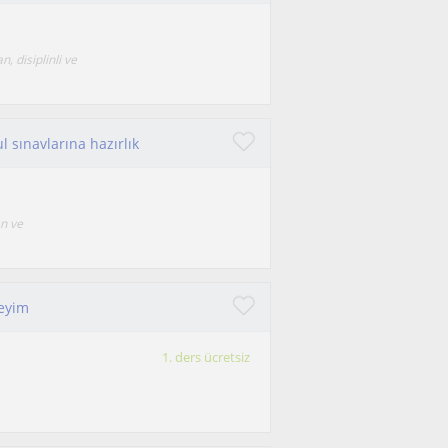
, disiplinli ve
l sınavlarına hazırlık
an ve
teyim
1. ders ücretsiz