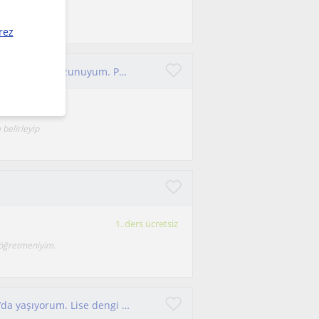
rez
Merhaba, ben Zeynep lisans biyokimya ve çocuk gelişimi mezunuyum. Pedagojik formasyon eğitimim var.
 belirleyip
1. ders ücretsiz
 öğretmeniyim.
Yeni mezun bir biyoloji öğretmeniyim. Trabzon’da yaşıyorum. Lise dengi öğrencilere ders vermek için sabırsızlanıyorum.