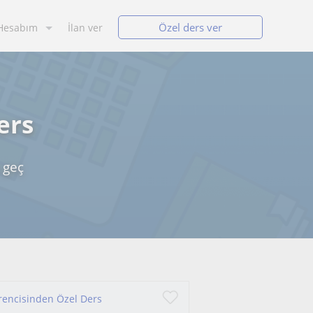
Özel ders ver
Hesabım
İlan ver
ers
 geç
ğrencisinden Özel Ders