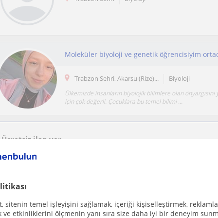
Trabzon Sehri, Akarsu (Rize)...
Biyoloji
Ülkemizde insanların biyolojik bilimlere olan önyargısın
için çok değerli. Çocuklara bu temel bilimi ...
Ücretsiz ilan ver
Ücretsiz bir ilan ver ve öğretmenlerin seninle iletişime geçmesini sağla
litikası
ve 12.sınıflara biyoloji dersi verilir
 sitenin temel işleyişini sağlamak, içeriği kişiselleştirmek, reklamla
Trabzon Sehri
Biyoloji
ve etkinliklerini ölçmenin yanı sıra size daha iyi bir deneyim sunm