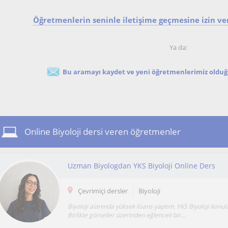
Öğretmenlerin seninle iletişime geçmesine izin ver
Ya da:
Bu aramayı kaydet ve yeni öğretmenlerimiz olduğu
Online Biyoloji dersi veren öğretmenler
Uzman Biyologdan YKS Biyoloji Online Ders
Çevrimiçi dersler
Biyoloji
Biyoloji alanında yüksek lisans yaptım. YKS Biyoloji konu
Birlikte görseller üzerinden eğlenceli bir...