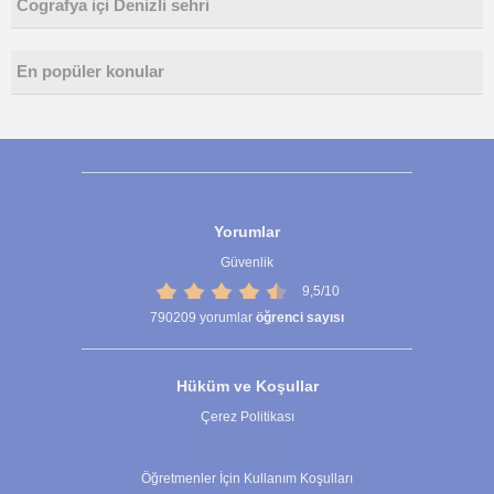
Cografya içi Denizli sehri
En popüler konular
Yorumlar
Güvenlik
9,5/10
790209
yorumlar
öğrenci sayısı
Hüküm ve Koşullar
Çerez Politikası
Çerez Ayarları
Öğretmenler İçin Kullanım Koşulları