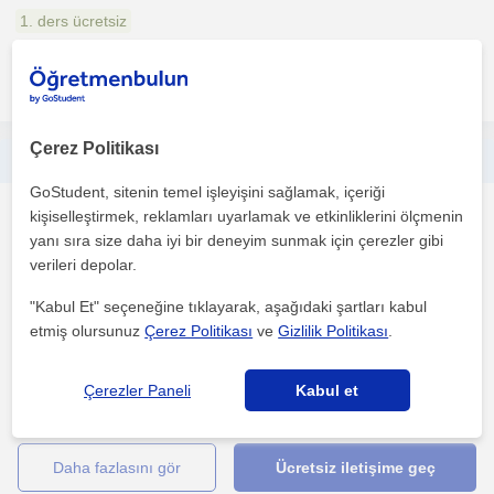
1. ders ücretsiz
daha fazlasını gör
Ücretsiz iletişime geç
Çerez Politikası
🌍📖 Bir yanda dağlar, bir yanda deyimler… Ben Pelin. Hem Türkçe'nin derinliklerine ineriz hem de Coğrafya ile dünyayı gezeriz.
GoStudent, sitenin temel işleyişini sağlamak, içeriği
Cografya
kişiselleştirmek, reklamları uyarlamak ve etkinliklerini ölçmenin
Denizli Sehri
yanı sıra size daha iyi bir deneyim sunmak için çerezler gibi
verileri depolar.
"Kabul Et" seçeneğine tıklayarak, aşağıdaki şartları kabul
Türkçe ve Coğrafya'yı hayatın içinden anlatan bir
etmiş olursunuz
Çerez Politikası
ve
Gizlilik Politikası
.
öğretmenim.Kelimelerde anlamı, haritalarda yönü birlikte
keşfedec...
Çerezler Paneli
Kabul et
1. ders ücretsiz
daha fazlasını gör
Ücretsiz iletişime geç