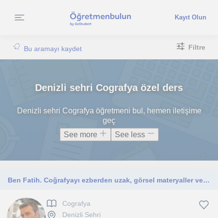
Kayıt Olun
Filtre
Bu aramayı kaydet
Denizli sehri Cografya özel ders
Denizli sehri Cografya öğretmeni bul, hemen iletişime
geç
See more
See less
Ben Fatih. Coğrafyayı ezberden uzak, görsel materyaller ve güncel haritalarla sevdiren, dinamik bir eğitimciyim.
Cografya
Denizli Sehri