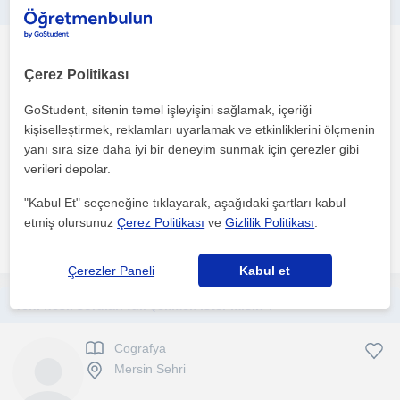
lgs-yks-kpss gruplarına yönelik ve okula yardımcı coğrafya ve sosyal bilgiler
Cografya
Mersin Sehri, Adanaliogl...
Çerez Politikası
GoStudent, sitenin temel işleyişini sağlamak, içeriği
kişiselleştirmek, reklamları uyarlamak ve etkinliklerini ölçmenin
öğrenci durumuna göre birebir ya da online ders veriyorum.
yanı sıra size daha iyi bir deneyim sunmak için çerezler gibi
mesafe ve yer sorunu oluştuğunda online eğitim avantajlı...
verileri depolar.
1. ders ücretsiz
"Kabul Et" seçeneğine tıklayarak, aşağıdaki şartları kabul
etmiş olursunuz
Çerez Politikası
ve
Gizlilik Politikası
.
daha fazlasını gör
Ücretsiz iletişime geç
Çerezler Paneli
Kabul et
Yeni nesil soruları full çekmek ister misin ?
Cografya
Mersin Sehri