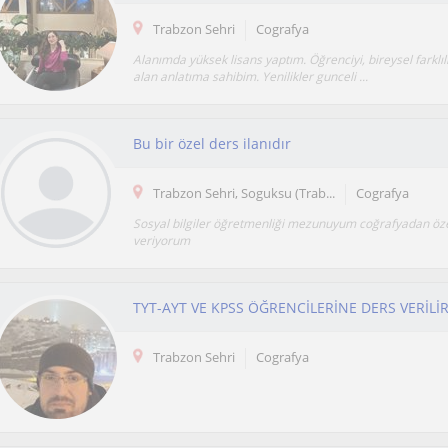
Trabzon Sehri
Cografya
Alanımda yüksek lisans yaptım. Öğrenciyi, bireysel farklıl
alan anlatıma sahibim. Yenilikler gunceli ...
Bu bir özel ders ilanıdır
Trabzon Sehri, Soguksu (Trab...
Cografya
Sosyal bilgiler öğretmenliği mezunuyum coğrafyadan öze
veriyorum
TYT-AYT VE KPSS ÖĞRENCİLERİNE DERS VERİLİ
Trabzon Sehri
Cografya