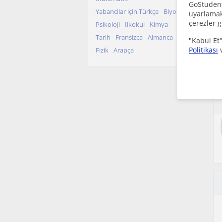
GoStudent,
Yabancilar için Türkçe
Biyoloji
uyarlamak 
çerezler g
Psikoloji
Ilkokul
Kimya
Tarih
Fransizca
Almanca
"Kabul Et"
Politikası
Fizik
Arapça