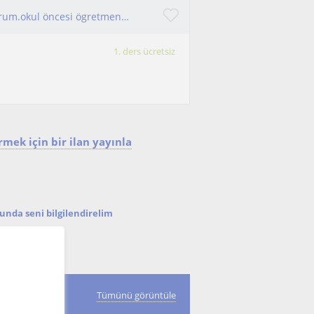
Cografya türkce tarih edebiyat ozel ders veriyorum.okul öncesi ögretmeniyim
1. ders ücretsiz
mek için bir ilan yayınla
nda seni bilgilendirelim
Tümünü görüntüle