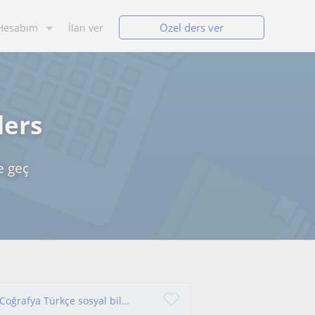
Özel ders ver
Hesabım
İlan ver
ders
e geç
İlk okuldan lise çağına kadar ders verilir. Tarih Coğrafya Türkçe sosyal bilimler ve öğrenciye her türlü destek