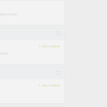
ıklarini temel
1. ders ücretsiz
l ders
R
1. ders ücretsiz