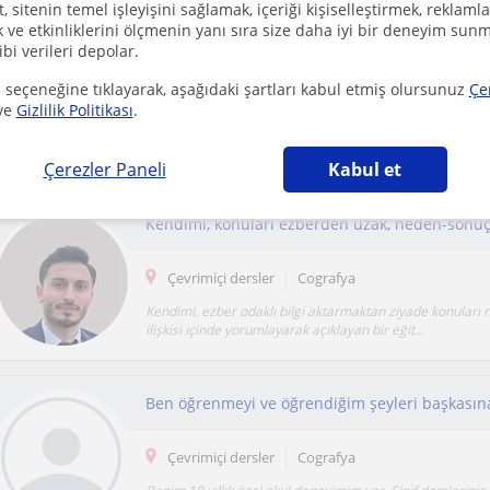
 sitenin temel işleyişini sağlamak, içeriği kişiselleştirmek, reklamla
ve etkinliklerini ölçmenin yanı sıra size daha iyi bir deneyim sunm
ibi verileri depolar.
 seçeneğine tıklayarak, aşağıdaki şartları kabul etmiş olursunuz
Çe
Çevrimiçi dersler
Cografya
ve
Gizlilik Politikası
.
Coğrafya derslerine ve ilkokul derslerine destek olabiliri
aram çok iyidir, derslerimde pedagojik yakl...
Çerezler Paneli
Kabul et
Çevrimiçi dersler
Cografya
Kendimi, ezber odaklı bilgi aktarmaktan ziyade konuları
ilişkisi içinde yorumlayarak açıklayan bir eğit...
Çevrimiçi dersler
Cografya