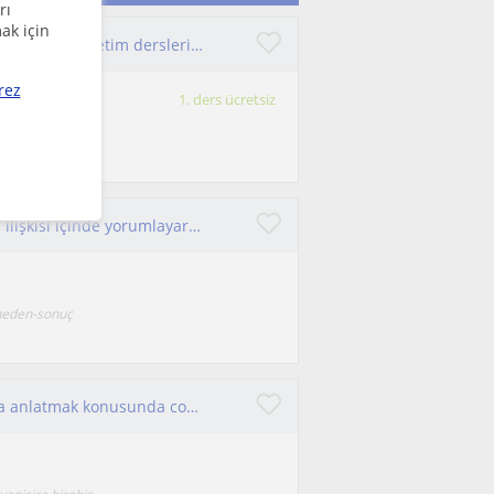
rı
ak için
Bursa Uludağ Üniversitesi Mezunundan lise Coğrafya, ilköğretim derslerine destek öğretmeni
rez
1. ders ücretsiz
m, çocuklarla
Kendimi, konuları ezberden uzak, neden-sonuç ilişkisi içinde yorumlayarak anlatan bir eğitimci olarak tanımlıyorum.
 neden-sonuç
Ben öğrenmeyi ve öğrendiğim şeyleri başkasına anlatmak konusunda cok heyecanlı biriyim. Derslerim ortaokul kademesine yönelik