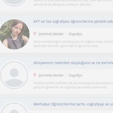
Benim 10 yıllık özel okul deneyimim var. Sinif derslerinin 
derslerde de deneyim sahibiyim. Dersler...
AYT ve lise coğrafyası öğrencilerine yönelik sab
Çevrimiçi dersler
Cografya
Ders verebileceğim alanda güçlü bir bilgiye sahip, sabırlı,
becerileri kuvvetli, öğrencilerin öğrenme süre...
Çevrimiçi dersler
Cografya
Uzaktan online şeklinde çok şey katacağımı düşünüyoru
girecek öğrenciler ve coğrafya dersinden sıkılan anl...