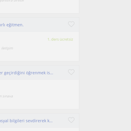
yanisira birebir
ırlı eğitmen.
1. ders ücretsiz
 iletişim
dünyamızın nelerden oluştuğunu ve ne evrimler geçirdiğini öğrenmek ister misiniz işte coğrafya dersi ile bunu başaracaksınız
m sınava
Merhaba! Öğrencilerime tarihi, coğrafyayı ve sosyal bilgileri sevdirerek kalıcı öğrenme sağlamayı hedefliyorum.