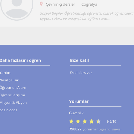
Çevrimiçi dersler
Cografya
Sosyal Bilgiler Öğretmenliği öğrencisi olarak öğrencileri
uygun, sabırlı ve anlayışlı bir eğitim sunu...
Daha fazlasını öğren
Bize katıl
Yardım
Özel ders ver
Nasıl çalışır
Öğretmen Alanı
Öğrenci erişimi
Yorumlar
Misyon & Vizyon
basın odası
Güvenlik
9,5/10
790027
yorumlar
öğrenci sayısı