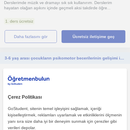
Derslerimde müzik ve dramayı sık sık kullanırım. Derslerim
hayatan olağan aşıkını içinde geçmeli aksi takdirde öğre...
1. ders ücretsiz
daha fazlasını gör
Ücretsiz iletişime geç
3-6 yaş arası çocukların psikomotor becerilerinin gelişimi için etkinlikler yapılması, yaşlarına uygun oyunlarla öğretim yapılması
Masa Oyunlari
Karsiyaka İzmir
Çerez Politikası
Yaş grubuna uygun haftalık hedef belirleyerek etkinlikler
hazırlamaktayım. İnce motor gelişimlerini destekleyici oy...
GoStudent, sitenin temel işleyişini sağlamak, içeriği
kişiselleştirmek, reklamları uyarlamak ve etkinliklerini ölçmenin
yanı sıra size daha iyi bir deneyim sunmak için çerezler gibi
daha fazlasını gör
Ücretsiz iletişime geç
verileri depolar.