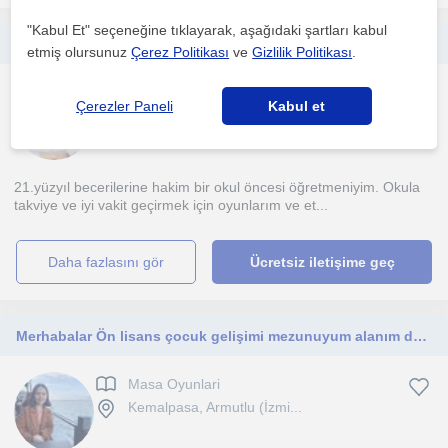
"Kabul Et" seçeneğine tıklayarak, aşağıdaki şartları kabul
Eğlenerek öğrenmeye hazır mısın? Senin için harika oyunlarım var!
etmiş olursunuz
Çerez Politikası
ve
Gizlilik Politikası
.
Masa Oyunlari
Çerezler Paneli
Kabul et
Çevrimiçi dersler
21.yüzyıl becerilerine hakim bir okul öncesi öğretmeniyim. Okula
takviye ve iyi vakit geçirmek için oyunlarım ve et...
daha fazlasını gör
Ücretsiz iletişime geç
Merhabalar Ön lisans çocuk gelişimi mezunuyum alanım da tecrübem olmadı ama oyunlar konusunda hayal gücüme güveniyorum.
Masa Oyunlari
Kemalpasa, Armutlu (İzmi...