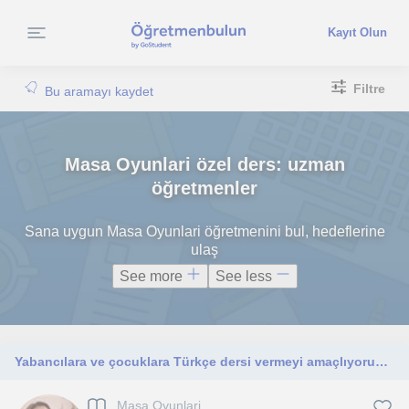
Kayıt Olun
Filtre
Bu aramayı kaydet
Masa Oyunlari özel ders: uzman
öğretmenler
Sana uygun Masa Oyunlari öğretmenini bul, hedeflerine
ulaş
See more
See less
Yabancılara ve çocuklara Türkçe dersi vermeyi amaçlıyorum. Türkçe dersi veya Türkçe konuşma pratikleri ile ilgili olabilir.
Masa Oyunlari