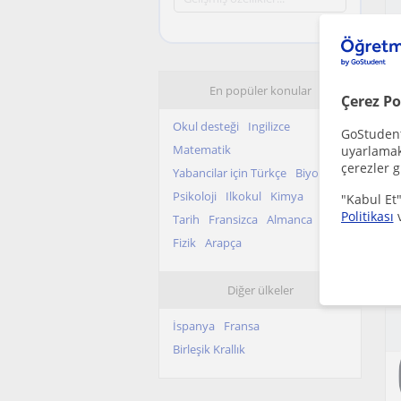
En popüler konular
Çerez Po
Okul desteği
Ingilizce
GoStudent,
Matematik
uyarlamak 
çerezler g
Yabancilar için Türkçe
Biyoloji
Psikoloji
Ilkokul
Kimya
"Kabul Et"
Politikası
Tarih
Fransizca
Almanca
Fizik
Arapça
Diğer ülkeler
İspanya
Fransa
Birleşik Krallık