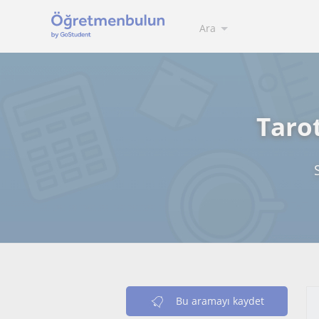
Ara
Taro
Bu aramayı kaydet