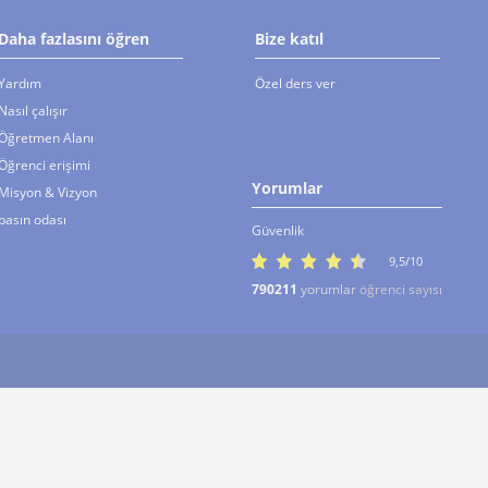
Daha fazlasını öğren
Bize katıl
Yardım
Özel ders ver
Nasıl çalışır
Öğretmen Alanı
Öğrenci erişimi
Yorumlar
Misyon & Vizyon
basın odası
Güvenlik
9,5/10
790211
yorumlar
öğrenci sayısı