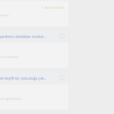
1. ders ücretsiz
iyorum.
Kartların kalbine dokunmak ister misiniz? Size yardımcı olmaktan mutluluk duyarım !
rın anlamları,
Spritüel alanlara, tarot ilmine ilgin varsa benimle keyifli bir yolculuğa çıkıp tarotun dilini benimle öğrenebilirsin
 bir öğreticiyim.