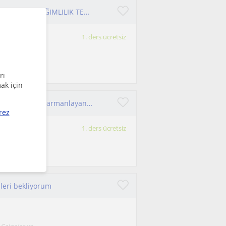
TAROT & PANDÜL(SARKAÇ) ARINDIRMA&ŞİFALANDIRMA& BAĞIMLILIK TERAPİSİ MEDİTASYON EĞİTİM
1. ders ücretsiz
ekniği,tüm
rı
ak için
Her yaştan öğrenciye eğitim vermekte olan işini eğlence ile harmanlayan hem öğreten hem eğiten işinde başarılı kadın eğitmen
rez
1. ders ücretsiz
rı açma,her
zleri bekliyorum