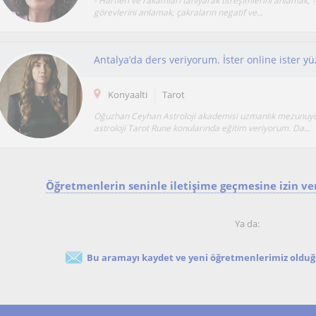
- Harfleri ve rakamları tanıyarak titreşimlerini anlamak, 
görevlerini anlamak, çakraların negatif ve...
Antalya’da ders veriyorum. İster online ister yüz
Konyaalti
Tarot
Oğuzhan Ceyhan Astroloji akademisi uzmanlık mezunu
astroloji Tarot Rune konularında eğitim veriyorum. Da...
Öğretmenlerin seninle iletişime geçmesine izin ver
Ya da:
Bu aramayı kaydet ve yeni öğretmenlerimiz olduğu