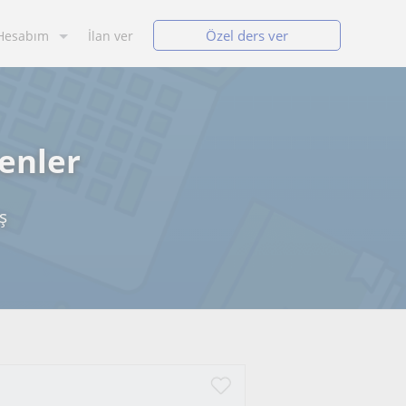
Özel ders ver
Hesabım
İlan ver
enler
ş
i