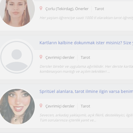
Çorlu (Tekirdag), Önerler
Tarot
Her yaştan öğrenciye saati 1000 tl olaraktan tarot öğret
Çevrimiçi dersler
Tarot
Dersler birebir ve uygulama ağırlıklıdır. Her derste kartla
kombinasyon mantığı ve açılım teknikleri ...
Çevrimiçi dersler
Tarot
Sevecen, arkadaş yaklaşımlı, açık fikirli, destekleyici, ilgili
Tüm sorularınıza içtenlik yanıt ve...