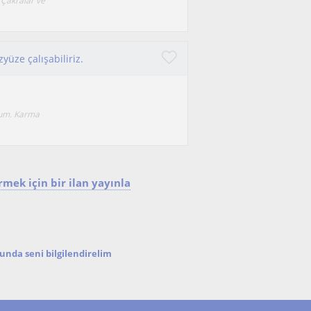
- Çakralar ve
yüze çalışabiliriz.
yum. Karma
mek için bir ilan yayınla
nda seni bilgilendirelim