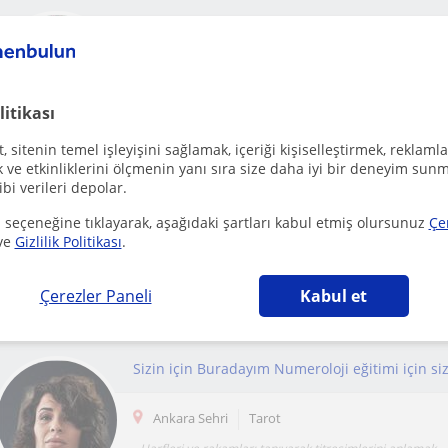
Kepez (Antalya), Lara, Antal...
Tarot
Merhaba ben profesyonel olarak
litikası
Tarot,pandül,arındırma,sifalandırma,doğru meditasyon t
bağımlılıklardan ar...
 sitenin temel işleyişini sağlamak, içeriği kişiselleştirmek, reklamla
ve etkinliklerini ölçmenin yanı sıra size daha iyi bir deneyim sunm
ibi verileri depolar.
 seçeneğine tıklayarak, aşağıdaki şartları kabul etmiş olursunuz
Çe
ve
Gizlilik Politikası
.
Kepez (Antalya), Lara, Antal...
Tarot
Tarot,pandül,doğru meditasyon teknikleri,çakra blokajla
Çerezler Paneli
Kabul et
türlü bağımlılık tedavisi,enerji dengeleme,astra...
Sizin için Buradayım Numeroloji eğitimi için si
Ankara Sehri
Tarot