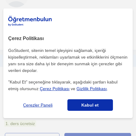
Sınavlara hazırlık derslerinde özel soru çözüm taktikleri veririm ve
eğer okula katkı için alınacak ise müfredata u...
Çerez Politikası
daha fazlasını gör
Ücretsiz iletişime geç
GoStudent, sitenin temel işleyişini sağlamak, içeriği
kişiselleştirmek, reklamları uyarlamak ve etkinliklerini ölçmenin
İlkokul ve Ortaokul Öğrencilerine Birebir İngilizce Özel Ders
yanı sıra size daha iyi bir deneyim sunmak için çerezler gibi
verileri depolar.
Ingilizce
"Kabul Et" seçeneğine tıklayarak, aşağıdaki şartları kabul
Ankara Sehri, Çankaya (A...
etmiş olursunuz
Çerez Politikası
ve
Gizlilik Politikası
.
TED Üniversitesi mezunuyum. İngilizceyi ezberleyerek değil,
Çerezler Paneli
Kabul et
anlayarak ve kullanarak öğrenmek mümkündür. İlkokul ve ...
1. ders ücretsiz