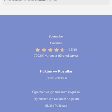
Cities/towns near Ankara sehri
Yorumlar
Güvenlik
9,5/10
790209
yorumlar
öğrenci sayısı
Hüküm ve Koşullar
Çerez Politikası
Çerez Ayarları
Öğretmenler İçin Kullanım Koşulları
Öğrenciler İçin Kullanım Koşulları
Gizlilik Politikası