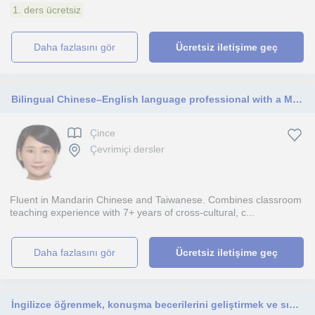
1. ders ücretsiz
daha fazlasını gör
Ücretsiz iletişime geç
Bilingual Chinese–English language professional with a Master's degree in Intercultural CommunicaLon (University of Surrey, UK)
Çince
Çevrimiçi dersler
Fluent in Mandarin Chinese and Taiwanese. Combines classroom
teaching experience with 7+ years of cross-cultural, c...
daha fazlasını gör
Ücretsiz iletişime geç
İngilizce öğrenmek, konuşma becerilerini geliştirmek ve sınavlara hazırlanmak isteyen herkese özel dersler planlıyorum!