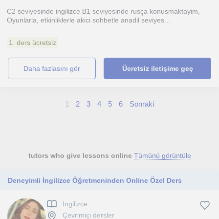
C2 seviyesinde ingilizce B1 seviyesinde rusça konusmaktayim,
Oyunlarla, etkinliklerle akici sohbetle anadil seviyes...
1. ders ücretsiz
daha fazlasını gör
Ücretsiz iletişime geç
1
2
3
4
5
6
Sonraki
tutors who give lessons online
Tümünü görüntüle
Deneyimli İngilizce Öğretmeninden Online Özel Ders
Ingilizce
Çevrimiçi dersler