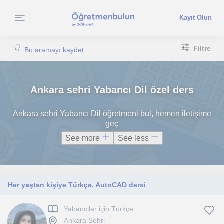
Kayıt Olun
Filtre
Bu aramayı kaydet
Ankara sehri Yabancı Dil özel ders
Ankara sehri Yabancı Dil öğretmeni bul, hemen iletişime
geç
See more
See less
Her yaştan kişiye Türkçe, AutoCAD dersi
Yabancilar için Türkçe
Ankara Sehri