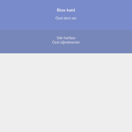
Bize katıl
Özel ders ver
Site haritası
Özel öğretmenler
© 2007 - 2026 ÖğretmenBulun