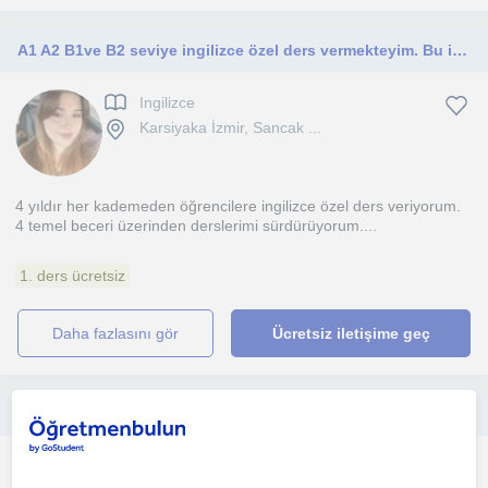
A1 A2 B1ve B2 seviye ingilizce özel ders vermekteyim. Bu işi 4 yıldır aralıklı olarak yapıyorum. Deneyimliyim.
Ingilizce
Karsiyaka İzmir, Sancak ...
4 yıldır her kademeden öğrencilere ingilizce özel ders veriyorum.
4 temel beceri üzerinden derslerimi sürdürüyorum....
1. ders ücretsiz
daha fazlasını gör
Ücretsiz iletişime geç
İzmir’de çocuk ve yetişkin öğrencilerin ihtiyaçlarına yönelik Alman filolojisi eğitimim kapsamında eğlenceli eğitim veriyorum
Almanca