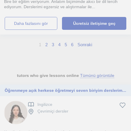
Bire bir eğitim veriyorum. Anlatım biçimimde akıcı bir dil tercih
ediyorum. Derslerimi egzersiz ve alıştırmalar ile...
daha fazlasını gör
Ücretsiz iletişime geç
1
2
3
4
5
6
Sonraki
tutors who give lessons online
Tümünü görüntüle
Öğrenmeye açık herkese öğretmeyi seven biriyim derslerimi c1 seviyesine kadar herkese verebilirim
Ingilizce
Çevrimiçi dersler