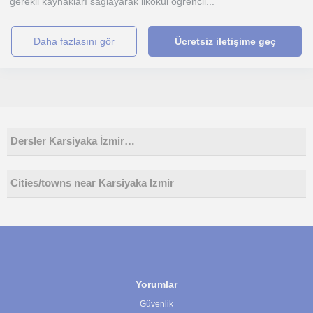
gerekli kaynakları sağlayarak ilkokul ogrencil...
daha fazlasını gör
Ücretsiz iletişime geç
Dersler Karsiyaka İzmir…
Cities/towns near Karsiyaka Izmir
Yorumlar
Güvenlik