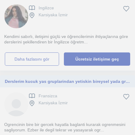
Ingilizce
Karsiyaka İzmir
Kendimi sabırlı, iletişimi güçlü ve öğrencilerimin ihtiyaçlarına göre
derslerini şekillendiren bir İngilizce öğretm...
daha fazlasını gör
Ücretsiz iletişime geç
Derslerim kucuk yas gruplarindan yetiskin bireysel yada gruplara kadar her seviyeye uygun olabilecek duzeydedir. Yasayarak ogretiy
Fransizca
Karsiyaka İzmir
Ogrencinin bire bir gercek hayatla baglanti kurarak ogrenmesini
sagliyorum. Ezber ile degil tekrar ve yasayarak ogr...