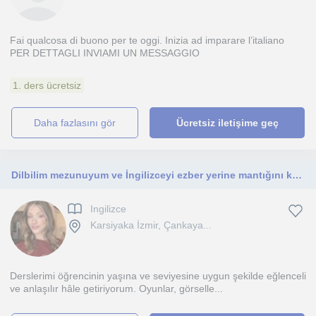
Fai qualcosa di buono per te oggi. Inizia ad imparare l’italiano
PER DETTAGLI INVIAMI UN MESSAGGIO
1. ders ücretsiz
daha fazlasını gör
Ücretsiz iletişime geç
Dilbilim mezunuyum ve İngilizceyi ezber yerine mantığını kavrayarak öğretmeyi hedefliyorum. İlkokul, ortaokul ve lise öğrencilerin
Ingilizce
Karsiyaka İzmir, Çankaya...
Derslerimi öğrencinin yaşına ve seviyesine uygun şekilde eğlenceli
ve anlaşılır hâle getiriyorum. Oyunlar, görselle...