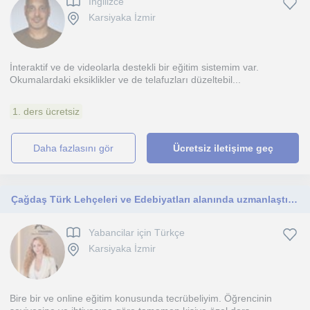
Ingilizce
Karsiyaka İzmir
İnteraktif ve de videolarla destekli bir eğitim sistemim var.
Okumalardaki eksiklikler ve de telafuzları düzeltebil...
1. ders ücretsiz
daha fazlasını gör
Ücretsiz iletişime geç
Çağdaş Türk Lehçeleri ve Edebiyatları alanında uzmanlaştım. Özel Türkçe, diksiyon ve edebiyat dersi veriyorum.
Yabancilar için Türkçe
Karsiyaka İzmir
Bire bir ve online eğitim konusunda tecrübeliyim. Öğrencinin