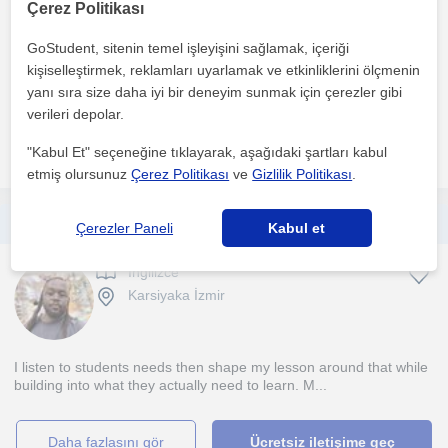
Karsiyaka İzmir
Çerez Politikası
GoStudent, sitenin temel işleyişini sağlamak, içeriği
kişiselleştirmek, reklamları uyarlamak ve etkinliklerini ölçmenin
Bireysel ihtiyaçlara tamamen uyum sağlarım. Çocuklarda almanca
yanı sıra size daha iyi bir deneyim sunmak için çerezler gibi
derslerimde ek olarak oyunlar ve şarkılar kullanırım...
verileri depolar.
daha fazlasını gör
Ücretsiz iletişime geç
"Kabul Et" seçeneğine tıklayarak, aşağıdaki şartları kabul
etmiş olursunuz
Çerez Politikası
ve
Gizlilik Politikası
.
Strong communication skills and a vast amount of experience with Turkish English language learners.
Çerezler Paneli
Kabul et
Ingilizce
Karsiyaka İzmir
I listen to students needs then shape my lesson around that while
building into what they actually need to learn. M...
daha fazlasını gör
Ücretsiz iletişime geç