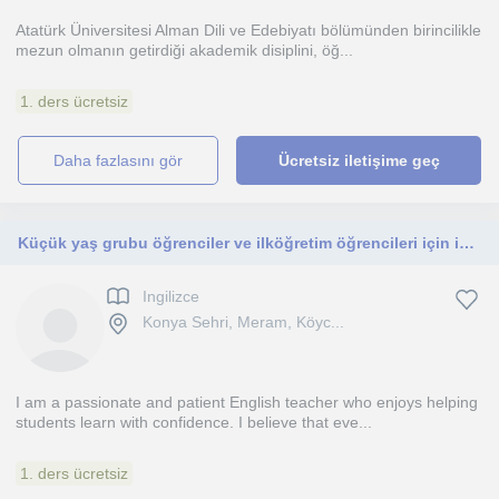
Atatürk Üniversitesi Alman Dili ve Edebiyatı bölümünden birincilikle
mezun olmanın getirdiği akademik disiplini, öğ...
1. ders ücretsiz
daha fazlasını gör
Ücretsiz iletişime geç
Küçük yaş grubu öğrenciler ve ilköğretim öğrencileri için ingilizce dersi vermekteyimdir
Ingilizce
Konya Sehri, Meram, Köyc...
I am a passionate and patient English teacher who enjoys helping
students learn with confidence. I believe that eve...
1. ders ücretsiz