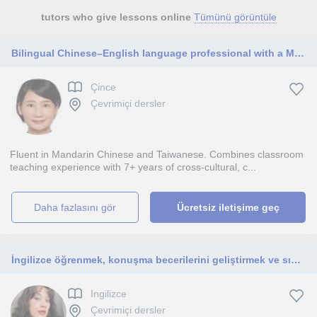
tutors who give lessons online
Tümünü görüntüle
Bilingual Chinese–English language professional with a Master's degree in Intercultural CommunicaLon (University of Surrey, UK)
Çince
Çevrimiçi dersler
Fluent in Mandarin Chinese and Taiwanese. Combines classroom
teaching experience with 7+ years of cross-cultural, c...
daha fazlasını gör
Ücretsiz iletişime geç
İngilizce öğrenmek, konuşma becerilerini geliştirmek ve sınavlara hazırlanmak isteyen herkese özel dersler planlıyorum!
Ingilizce
Çevrimiçi dersler