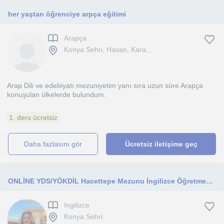
her yaştan öğrenciye arpça eğitimi
Arapça
Konya Sehri, Hasan, Kara...
Arap Dili ve edebiyatı mezuniyetim yanı sıra uzun süre Arapça
konuşulan ülkelerde bulundum.
1. ders ücretsiz
daha fazlasını gör
Ücretsiz iletişime geç
ONLİNE YDS/YÖKDİL Hacettepe Mezunu İngilizce Öğretmeni (96puanYDS) İletişim için LinkedIn: sudenazoztug / e-mail
Ingilizce
Konya Sehri