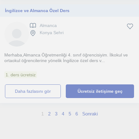
İngilizce ve Almanca Özel Ders
Almanca
Konya Sehri
Merhaba,Almanca Öğretmenliği 4. sınıf öğrencisiyim. İlkokul ve
ortaokul öğrencilerine yönelik İngilizce özel ders v...
1. ders ücretsiz
daha fazlasını gör
Ücretsiz iletişime geç
1
2
3
4
5
6
Sonraki