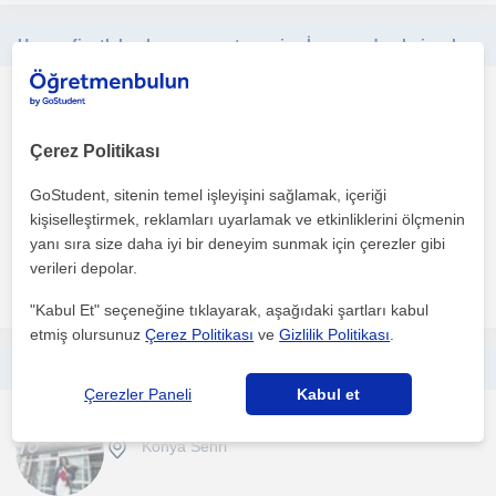
Uygun fiyatlı başlangıç ve orta seviye İsveççe dersleri, sabırlı ve pratik öğretim.
Isveççe
Konya Sehri
Çerez Politikası
GoStudent, sitenin temel işleyişini sağlamak, içeriği
İsveç’te yaşıyorum ve İsveççe dilinde C1 seviyesinde ileri düzeyde
kişiselleştirmek, reklamları uyarlamak ve etkinliklerini ölçmenin
akıcı konuşuyorum. Başlangıç ve orta seviye öğre...
yanı sıra size daha iyi bir deneyim sunmak için çerezler gibi
verileri depolar.
daha fazlasını gör
Ücretsiz iletişime geç
"Kabul Et" seçeneğine tıklayarak, aşağıdaki şartları kabul
etmiş olursunuz
Çerez Politikası
ve
Gizlilik Politikası
.
Uygun ve Etkili Almanca Özel Ders Fırsatı
Çerezler Paneli
Kabul et
Almanca
Konya Sehri