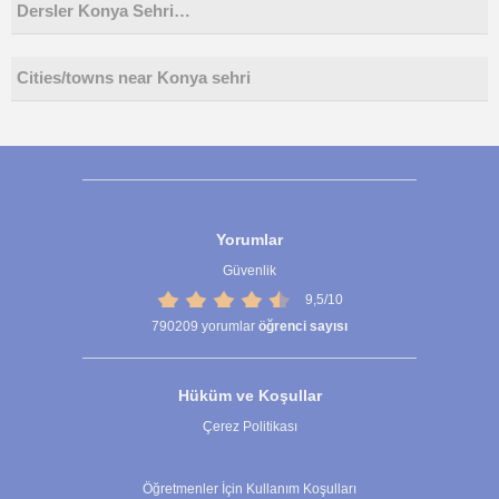
Dersler Konya Sehri…
Cities/towns near Konya sehri
Yorumlar
Güvenlik
9,5/10
790209
yorumlar
öğrenci sayısı
Hüküm ve Koşullar
Çerez Politikası
Çerez Ayarları
Öğretmenler İçin Kullanım Koşulları