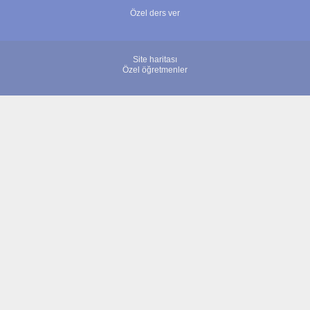
Özel ders ver
Site haritası
Özel öğretmenler
© 2007 - 2026 ÖğretmenBulun