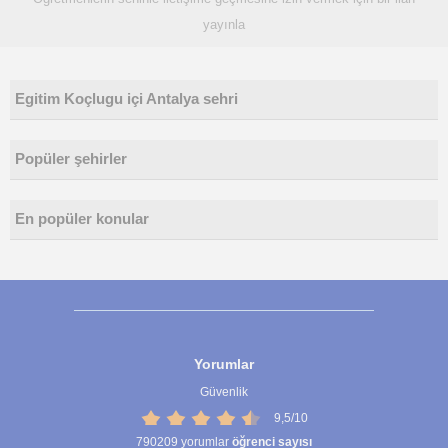
yayınla
Egitim Koçlugu içi Antalya sehri
Popüler şehirler
En popüler konular
Yorumlar
Güvenlik
9,5/10
790209
yorumlar
öğrenci sayısı