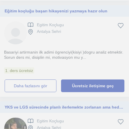
Eğitim koçluğu başarı hikayenizi yazmaya hazır olun
Egitim Koçlugu
Antalya Sehri
Basariyi artirmanin ilk adimi ögrenciyi(kisiyi )dogru analiz etmektir.
Sorun ders mi, disiplin mi, motivasyon mu y...
1. ders ücretsiz
daha fazlasını gör
Ücretsiz iletişime geç
YKS ve LGS sürecinde planlı ilerlemekte zorlanan ama hedefleri olan öğrenciler için buradayım. Sözel alanda akılda kalıcı çalışma
Egitim Koçlugu
Antalya Sehri