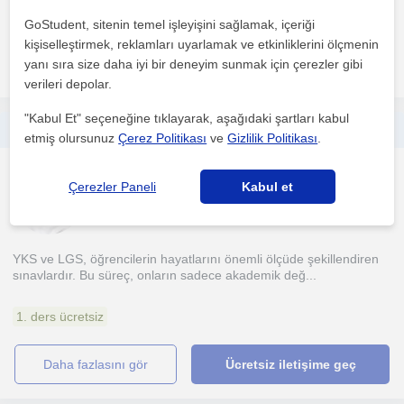
1. ders ücretsiz
GoStudent, sitenin temel işleyişini sağlamak, içeriği
kişiselleştirmek, reklamları uyarlamak ve etkinliklerini ölçmenin
daha fazlasını gör
Ücretsiz iletişime geç
yanı sıra size daha iyi bir deneyim sunmak için çerezler gibi
verileri depolar.
"Kabul Et" seçeneğine tıklayarak, aşağıdaki şartları kabul
Sınav Öğrencileriyle YKS ve LGS Koçluğu
etmiş olursunuz
Çerez Politikası
ve
Gizlilik Politikası
.
Egitim Koçlugu
Çerezler Paneli
Kabul et
Antalya Sehri
YKS ve LGS, öğrencilerin hayatlarını önemli ölçüde şekillendiren
sınavlardır. Bu süreç, onların sadece akademik değ...
1. ders ücretsiz
daha fazlasını gör
Ücretsiz iletişime geç