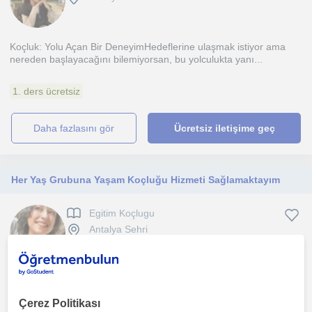
Koçluk: Yolu Açan Bir DeneyimHedeflerine ulaşmak istiyor ama
nereden başlayacağını bilemiyorsan, bu yolculukta yanı...
1. ders ücretsiz
daha fazlasını gör
Ücretsiz iletişime geç
Her Yaş Grubuna Yaşam Koçluğu Hizmeti Sağlamaktayım
Egitim Koçlugu
Antalya Sehri
Yasam Koçlugu: Bu alanda yeniyim. Egitimlerim devam etmekte
ancak bitirmeme çok az bir zaman kaldi. Süpervizyon sür...
Çerez Politikası