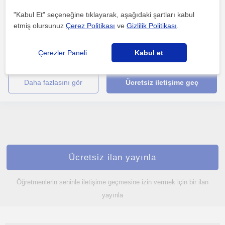
Bursal
"Kabul Et" seçeneğine tıklayarak, aşağıdaki şartları kabul
etmiş olursunuz
Çerez Politikası
ve
Gizlilik Politikası
.
Marmara Üniversitesi Atatürk Eğitim Fakültesi İlköğretim Bölümü
Çerezler Paneli
Kabul et
Fen Bilgisi Öğretmenliği mezunuyum, aynı üniversite...
daha fazlasını gör
Ücretsiz iletişime geç
Ücretsiz ilan yayınla
Öğretmenlerin seninle iletişime geçmesine izin vermek için bir ilan
yayınla