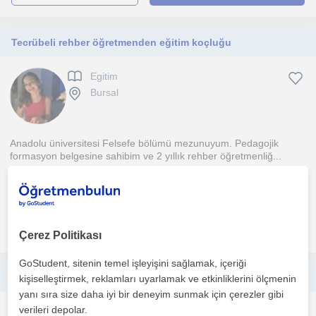
Tecrübeli rehber öğretmenden eğitim koçluğu
Egitim
Bursal
Anadolu üniversitesi Felsefe bölümü mezunuyum. Pedagojik
formasyon belgesine sahibim ve 2 yıllık rehber öğretmenliğ...
1. ders ücretsiz
daha fazlasını gör
Ücretsiz iletişime geç
Çerez Politikası
GoStudent, sitenin temel işleyişini sağlamak, içeriği
Ortaokul gurubu öğrencilere yönelik Fen Bilgisi dersi vermekteyim
kişiselleştirmek, reklamları uyarlamak ve etkinliklerini ölçmenin
yanı sıra size daha iyi bir deneyim sunmak için çerezler gibi
verileri depolar.
Egitim