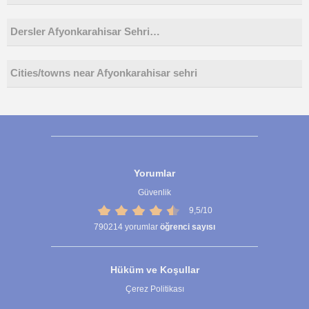
Dersler Afyonkarahisar Sehri…
Cities/towns near Afyonkarahisar sehri
Yorumlar
Güvenlik
9,5/10
790214
yorumlar
öğrenci sayısı
Hüküm ve Koşullar
Çerez Politikası
Çerez Ayarları