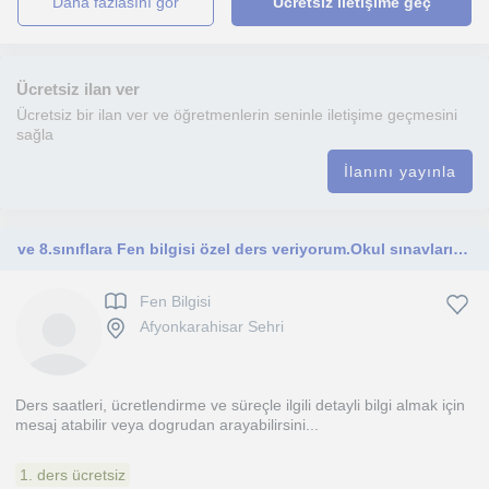
daha fazlasını gör
Ücretsiz iletişime geç
Ücretsiz ilan ver
Ücretsiz bir ilan ver ve öğretmenlerin seninle iletişime geçmesini
sağla
İlanını yayınla
ve 8.sınıflara Fen bilgisi özel ders veriyorum.Okul sınavları,LGS hazırlık ve bursluluk sınavları için birebir ders
Fen Bilgisi
Afyonkarahisar Sehri
Ders saatleri, ücretlendirme ve süreçle ilgili detayli bilgi almak için
mesaj atabilir veya dogrudan arayabilirsini...
1. ders ücretsiz