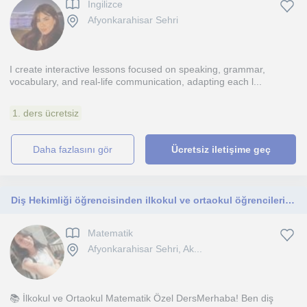
Ingilizce
Afyonkarahisar Sehri
I create interactive lessons focused on speaking, grammar,
vocabulary, and real-life communication, adapting each l...
1. ders ücretsiz
daha fazlasını gör
Ücretsiz iletişime geç
Diş Hekimliği öğrencisinden ilkokul ve ortaokul öğrencilerine matematik dersi
Matematik
Afyonkarahisar Sehri, Ak...
📚 İlkokul ve Ortaokul Matematik Özel DersMerhaba! Ben diş