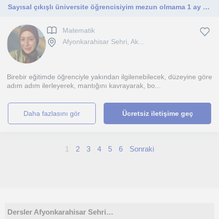
Sayısal çıkışlı üniversite öğrencisiyim mezun olmama 1 ay kaldı, ilkokul ortaokul öğrencilerine yönelik matematik öğretebilirim.
Matematik
Afyonkarahisar Sehri, Ak...
Birebir eğitimde öğrenciyle yakından ilgilenebilecek, düzeyine göre
adım adım ilerleyerek, mantığını kavrayarak, bo...
daha fazlasını gör
Ücretsiz iletişime geç
1
2
3
4
5
6
Sonraki
Dersler Afyonkarahisar Sehri…