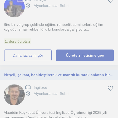
Afyonkarahisar Sehri
Bire bir ve grup şeklinde eğitim, rehberlik seminerleri, eğitim
koçluğu, sınav rehberliği gibi konularda çalışıyoru...
1. ders ücretsiz
daha fazlasını gör
Ücretsiz iletişime geç
Neşeli, şakacı, basitleştirerek ve mantık kurarak anlatan bir İngilizce öğretmeniyim
Ingilizce
Afyonkarahisar Sehri
Alaaddin Keykubat Üniversitesi Ingilizce Ögretmenligi 2025 yili
mezunuyum. Çesitli otellerde çalistim. Gönüllü olar...