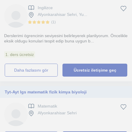
Ingilizce
Afyonkarahisar Sehri, Yu...
(
1
)
Derslerimi ögrencinin seviyesini belirleyerek planliyorum. Öncelikle
eksik oldugu konulari tespit edip buna uygun b...
1. ders ücretsiz
daha fazlasını gör
Ücretsiz iletişime geç
Tyt-Ayt lgs matematik fizik kimya biyoloji
Matematik
Afyonkarahisar Sehri