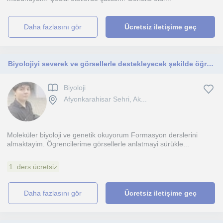
daha fazlasını gör
Ücretsiz iletişime geç
Biyolojiyi severek ve görsellerle destekleyecek şekilde öğretiyorum. Tüm öğrenciler( ) için ilk deneme ücretsiz
Biyoloji
Afyonkarahisar Sehri, Ak...
Moleküler biyoloji ve genetik okuyorum Formasyon derslerini
almaktayim. Ögrencilerime görsellerle anlatmayi sürükle...
1. ders ücretsiz
daha fazlasını gör
Ücretsiz iletişime geç