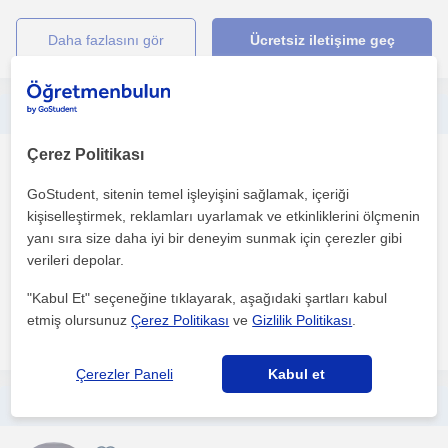
daha fazlasını gör
Ücretsiz iletişime geç
Psikoloji öğrencisiyim. Sabırlı ve öğrenci odaklı bir yaklaşımla, öğrencilerin seviyesine uygun özel dersler veriyorum.
Çerez Politikası
Ilkokul
Afyonkarahisar Sehri
GoStudent, sitenin temel işleyişini sağlamak, içeriği
kişiselleştirmek, reklamları uyarlamak ve etkinliklerini ölçmenin
yanı sıra size daha iyi bir deneyim sunmak için çerezler gibi
Derslerimi öğrencinin seviyesine göre planlıyor, eksik olduğu
verileri depolar.
konuları belirleyerek adım adım ilerliyorum. Amacım s...
"Kabul Et" seçeneğine tıklayarak, aşağıdaki şartları kabul
etmiş olursunuz
Çerez Politikası
ve
Gizlilik Politikası
.
daha fazlasını gör
Ücretsiz iletişime geç
Çerezler Paneli
Kabul et
I am a friendly and patient English teacher who helps students of all ages improve their English with confidence.