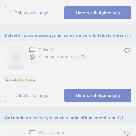
daha fazlasını gör
Ücretsiz iletişime geç
Felsefe lisans mezunuyum.lise ve üniversite felsefe dersi verebilirim💫
Felsefe
Altindag, Karapürçek, Ta...
1. ders ücretsiz
daha fazlasını gör
Ücretsiz iletişime geç
Ankarada online ve yüz yüze olarak eğitim verebilirim. 1-1.5 sene kadar deneyime sahibim. Genç arkadaşlara yardımcı olabilirim.
Web Tasarim