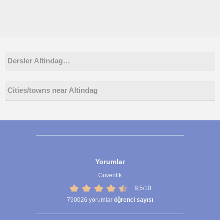
Dersler Altindag…
Cities/towns near Altindag
Yorumlar
Güvenlik
9,5/10
790026
yorumlar
öğrenci sayısı