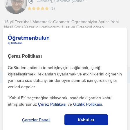
Altindag, Çankaya (Ankar...
(
1
)
16 yil Tecrübeli Matematik-Geometri Ögretmeniyim.Ayrica Yeni
Nesil Soru Yazarligi yapiyorum. Lise ve Ortaokul ögren...
1. ders ücretsiz
daha fazlasını gör
Ücretsiz iletişime geç
Çerez Politikası
GoStudent, sitenin temel işleyişini sağlamak, içeriği
kişiselleştirmek, reklamları uyarlamak ve etkinliklerini ölçmenin
Lise ortaokul maarif modele göre matematik dersi tecrübeli öğretmenden
yanı sıra size daha iyi bir deneyim sunmak için çerezler gibi
verileri depolar.
Matematik
"Kabul Et" seçeneğine tıklayarak, aşağıdaki şartları kabul
Altindag, Çankaya (Ankar...
etmiş olursunuz
Çerez Politikası
ve
Gizlilik Politikası
.
Milli egitim bakanliginda 16 yil mi çalisiyorum etüt merkezlerinde
Çerezler Paneli
Kabul et
çalistim fiilen hala özel ders veriyorum tyt AYT...