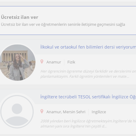
Ücretsiz ilan ver
Ücretsiz bir ilan ver ve öğretmenlerin seninle iletişime geçmesini sağla
İlkokul ve ortaokul fen bilimleri dersi veriyoru
Anamur
Fizik
Her ögrencinin ögrenme düzeyi farklidir ve derslerimi o
planlamaktayim. Farkli ögretim yöntemleri ve mate...
İngiltere tecrübeli TESOL sertifikalı İngilizce Ö
Anamur, Mersin Sehri
Ingilizce
2008 yılından beri İngilizce öğretmekteyim.İngiltere'de hi
almanın yanı sıra İngiltere'nin çeşitli d...