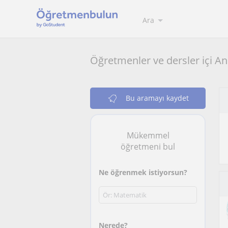
Ara
Öğretmenler ve dersler içi 
Bu aramayı kaydet
Mükemmel
öğretmeni bul
Ne öğrenmek istiyorsun?
Nerede?