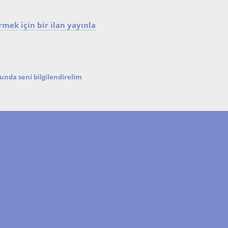
mek için bir ilan yayınla
nda seni bilgilendirelim