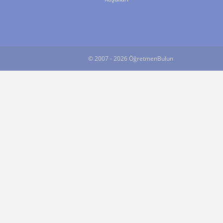
© 2007 - 2026 ÖğretmenBulun