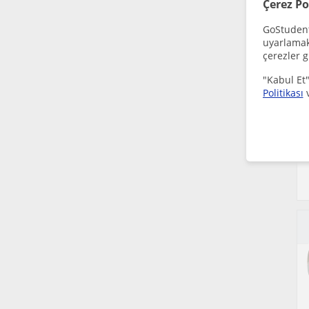
Çerez Po
GoStudent,
uyarlamak 
çerezler g
"Kabul Et"
Politikası