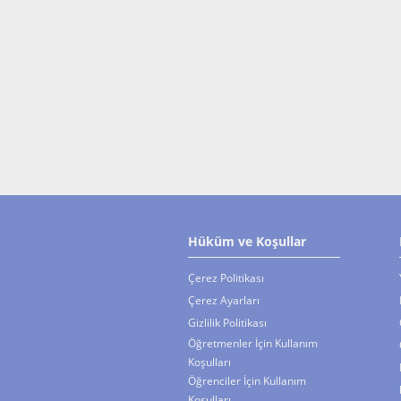
Hüküm ve Koşullar
Çerez Politikası
Çerez Ayarları
Gizlilik Politikası
Öğretmenler İçin Kullanım
Koşulları
Öğrenciler İçin Kullanım
Koşulları