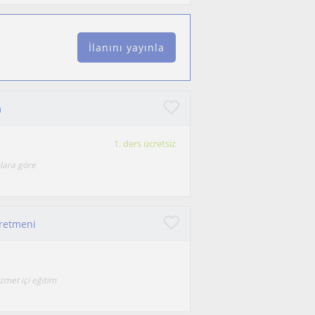
İlanını yayınla
m
1. ders ücretsiz
nlara göre
ğretmeni
zmet içi eğitim