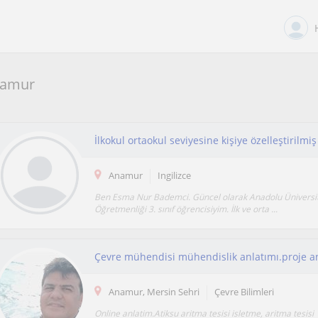
Anamur
İlkokul ortaokul seviyesine kişiye özelleştirilmiş
Anamur
Ingilizce
Ben Esma Nur Bademci. Güncel olarak Anadolu Üniversite
Öğretmenliği 3. sınıf öğrencisiyim. İlk ve orta ...
Çevre mühendisi mühendislik anlatımı.proje a
Anamur, Mersin Sehri
Çevre Bilimleri
Online anlatim.Atiksu aritma tesisi isletme, aritma tesisi