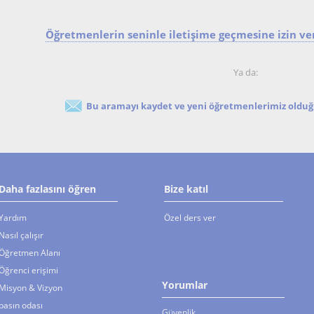
Öğretmenlerin seninle iletişime geçmesine izin ver
Ya da:
Bu aramayı kaydet ve yeni öğretmenlerimiz olduğu
Daha fazlasını öğren
Bize katıl
Yardım
Özel ders ver
Nasıl çalışır
Öğretmen Alanı
Öğrenci erişimi
Yorumlar
Misyon & Vizyon
basın odası
Güvenlik