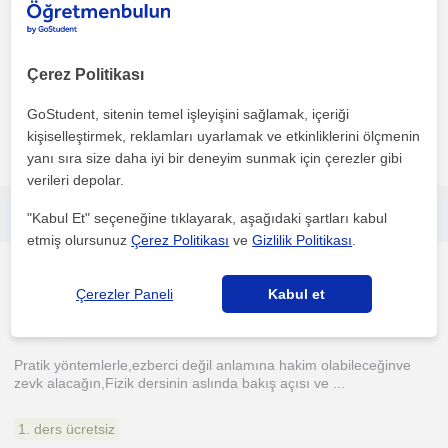
Merhabalar.Ögrencilik yillarimda baslayan online ögretmenlik
serüvenimi bos zamanlarimda gelecegimiz çocuklarimiz i...
Çerez Politikası
1. ders ücretsiz
GoStudent, sitenin temel işleyişini sağlamak, içeriği
kişiselleştirmek, reklamları uyarlamak ve etkinliklerini ölçmenin
daha fazlasını gör
Ücretsiz iletişime geç
yanı sıra size daha iyi bir deneyim sunmak için çerezler gibi
verileri depolar.
"Kabul Et" seçeneğine tıklayarak, aşağıdaki şartları kabul
Lise öğrencileri için,her sınıf düzeyinde fizik dersi verilir
etmiş olursunuz
Çerez Politikası
ve
Gizlilik Politikası
.
Fizik
Baglica Ankara, Baglica ...
Çerezler Paneli
Kabul et
Pratik yöntemlerle,ezberci değil anlamına hakim olabileceğinve
zevk alacağın,Fizik dersinin aslında bakış açısı ve ...
1. ders ücretsiz