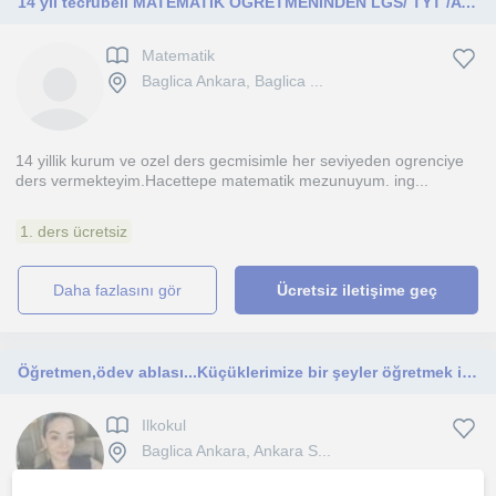
14 yıl tecrübeli MATEMATİK OGRETMENİNDEN LGS/ TYT /AYT/ AP
Matematik
Baglica Ankara, Baglica ...
14 yillik kurum ve ozel ders gecmisimle her seviyeden ogrenciye
ders vermekteyim.Hacettepe matematik mezunuyum. ing...
1. ders ücretsiz
daha fazlasını gör
Ücretsiz iletişime geç
Öğretmen,ödev ablası...Küçüklerimize bir şeyler öğretmek için uygun fiyatli derslerle buradayım
Ilkokul
Baglica Ankara, Ankara S...