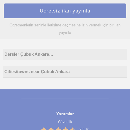
Ücretsiz ilan yayınla
Öğretmenlerin seninle iletişime geçmesine izin vermek için bir ilan
yayınla
Dersler Çubuk Ankara…
Cities/towns near Çubuk Ankara
Yorumlar
Güvenlik
9,5/10