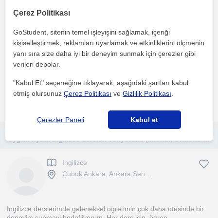
Ingilizce
Çubuk Ankara, Ankara Seh...
Çerez Politikası
GoStudent, sitenin temel işleyişini sağlamak, içeriği
kişiselleştirmek, reklamları uyarlamak ve etkinliklerini ölçmenin
Merhaba, TESOL sertifikalı bir İngilizce öğretmeniyim.
yanı sıra size daha iyi bir deneyim sunmak için çerezler gibi
Öğrencilerimin konuşma, dil bilgisi ve özgüven becerilerini ...
verileri depolar.
1. ders ücretsiz
"Kabul Et" seçeneğine tıklayarak, aşağıdaki şartları kabul
etmiş olursunuz
Çerez Politikası
ve
Gizlilik Politikası
.
daha fazlasını gör
Ücretsiz iletişime geç
Çerezler Paneli
Kabul et
Uygun fiyatlı İngilizce dersleri veriyorum. (İlkokul, Ortaokul ve lise seviyesinde)
Ingilizce
Çubuk Ankara, Ankara Seh...
Ingilizce derslerimde geleneksel ögretimin çok daha ötesinde bir
deneyim sunmayi hedefliyorum. Her ders için, ögren...