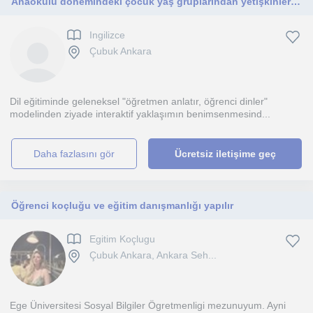
Anaokulu dönemindeki çocuk yaş gruplarından yetişkinlere kadar geniş bir yelpazeye yönelik ders verebilirim.
Ingilizce
Çubuk Ankara
Dil eğitiminde geleneksel "öğretmen anlatır, öğrenci dinler"
modelinden ziyade interaktif yaklaşımın benimsenmesind...
daha fazlasını gör
Ücretsiz iletişime geç
Öğrenci koçluğu ve eğitim danışmanlığı yapılır
Egitim Koçlugu
Çubuk Ankara, Ankara Seh...
Ege Üniversitesi Sosyal Bilgiler Ögretmenligi mezunuyum. Ayni