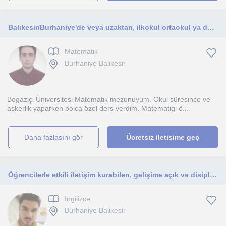
Balıkesir/Burhaniye'de veya uzaktan, ilkokul ortaokul ya da lise, Matematik özel dersi veren Boğaziçi Matematik mezunu öğretmen.
Matematik
Burhaniye Balikesir
Bogaziçi Üniversitesi Matematik mezunuyum. Okul süresince ve
askerlik yaparken bolca özel ders verdim. Matematigi ö...
daha fazlasını gör
Ücretsiz iletişime geç
Öğrencilerle etkili iletişim kurabilen, gelişime açık ve disiplinli bir öğretmen adayıyım.
Ingilizce
Burhaniye Balikesir