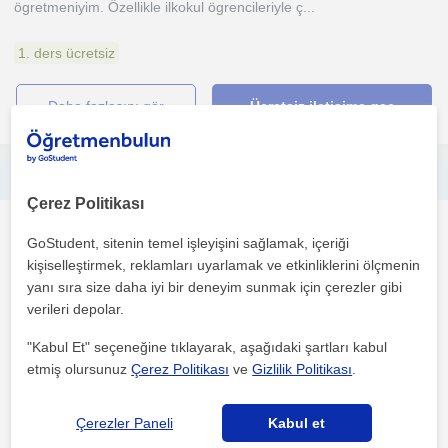
ögretmeniyim. Özellikle ilkokul ögrencileriyle ç...
1. ders ücretsiz
daha fazlasını gör
Ücretsiz iletişime geç
İlköğretim matematik, LGS hazırlık, KPSS temel matematik
Çerez Politikası
Matematik
GoStudent, sitenin temel işleyişini sağlamak, içeriği
Burhaniye Balikesir, Bur...
kişiselleştirmek, reklamları uyarlamak ve etkinliklerini ölçmenin
yanı sıra size daha iyi bir deneyim sunmak için çerezler gibi
verileri depolar.
25 yillik Matematik Ögretmeniyim.. Burhaniyede birçok okulda
görev yaptim.
"Kabul Et" seçeneğine tıklayarak, aşağıdaki şartları kabul
etmiş olursunuz
Çerez Politikası
ve
Gizlilik Politikası
.
1. ders ücretsiz
Çerezler Paneli
Kabul et
daha fazlasını gör
Ücretsiz iletişime geç