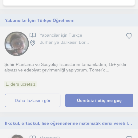
Yabancılar İçin Türkçe Öğretmeni
Yabancilar için Türkçe
Burhaniye Balikesir, Bör...
Şehir Planlama ve Sosyoloji lisanslarını tamamladım, 15+ yıldır
altyazı ve edebiyat çevirmenliği yapıyorum. Tömer'd...
1. ders ücretsiz
daha fazlasını gör
Ücretsiz iletişime geç
İlkokul, ortaokul, lise öğrencilerine matematik dersi verebilirim. Ayrıca üniversite dersleri için analiz-1-2 dersleri verebilirim