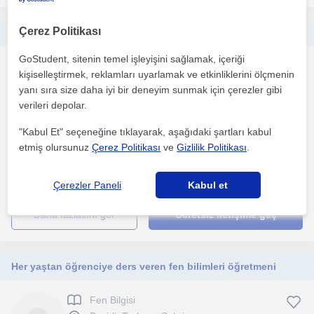
Çerez Politikası
Ortaokul fen bilgisi, lise biyoloji dersi verilir
GoStudent, sitenin temel işleyişini sağlamak, içeriği
Biyoloji
kişiselleştirmek, reklamları uyarlamak ve etkinliklerini ölçmenin
Besirli, Pelitli (Trabzo...
yanı sıra size daha iyi bir deneyim sunmak için çerezler gibi
verileri depolar.
"Kabul Et" seçeneğine tıklayarak, aşağıdaki şartları kabul
Ordu üniversitesi moleküler biyoloji ve genetik mezunuyum.
Aldigim egitimim derslerim ve formasyon tecrübem sayesin...
etmiş olursunuz
Çerez Politikası
ve
Gizlilik Politikası
.
1. ders ücretsiz
Çerezler Paneli
Kabul et
daha fazlasını gör
Ücretsiz iletişime geç
Her yaştan öğrenciye ders veren fen bilimleri öğretmeni
Fen Bilgisi