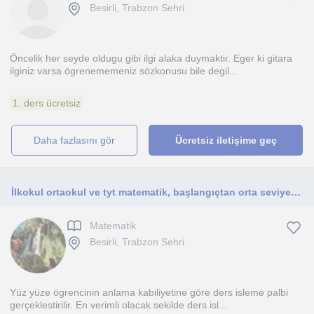
Besirli, Trabzon Sehri
Öncelik her seyde oldugu gibi ilgi alaka duymaktir. Eger ki gitara
ilginiz varsa ögrenememeniz sözkonusu bile degil...
1. ders ücretsiz
daha fazlasını gör
Ücretsiz iletişime geç
İlkokul ortaokul ve tyt matematik, başlangıçtan orta seviyeye kadar ingilizce, fen bilimleri ve tyt ayt biyoloji dersi
Matematik
Besirli, Trabzon Sehri
Yüz yüze ögrencinin anlama kabiliyetine göre ders isleme palbi
gerçeklestirilir. En verimli olacak sekilde ders isl...