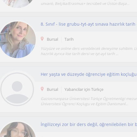
unvanlı, Belçika/Erasmus+ tecrübeli ve Üstün Başa...
8. Sınıf - lise grubu-tyt-ayt sınava hazırlık tari
Bursal
Tarih
Yüzyüze ve online ders verebilecek deneyime sahibim. Li
hazırlık ayrıca lise tarih dersi ve tyt-ayt tarih ...
Bursal
Yabancilar için Türkçe
Gaziosmanpasa Üniversitesi Türkçe Ögretmenligi mezun
Üniversitesi Ögrenci Koçlugu ve Egitim Danismanl...