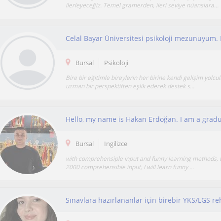
ilerleyeceğiz. Temel gramerden, ileri seviye nüanslara...
Bursal
Psikoloji
Bire bir eğitimle bireylerin her birine kendi gelişim yolcu
uzman bir perspektiften eşlik ederek destek s...
Bursal
Ingilizce
with comprehensiple input and funny learning methods, 
2000 comprehensible input, I will learn funny ...
Sınavlara hazırlananlar için birebir YKS/LGS re