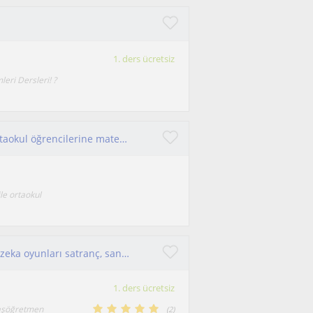
1. ders ücretsiz
leri Dersleri! ?
Boğaziçi Üniversitesi mezunuyum. İlkokul ve ortaokul öğrencilerine matematiği sevdirerek öğretiyorum.
le ortaokul
İlkokul öğrencilerine her ders özel ders, akıl ve zeka oyunları satranç, sanatsal etkinlikler
1. ders ücretsiz
Başöğretmen
(
2
)