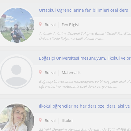
Ortaokul Öğrencilerine fen bilimleri özel ders
Bursal
Fen Bilgisi
Anlasilir Anlatim, Düzenli Takip ve Basari Odakli Fen Bilim
Üniversitede Italyan ortakli uluslararas...
Bursal
Matematik
Boğaziçi Üniversitesi mezunuyum ve birkaç yıldır ilkokul i
öğrencilerine matematik özel dersi veriyorum....
Bursal
Ilkokul
22 Yıllık Deneyim, Avrupa Standartlarında Eğitim!​MEB 