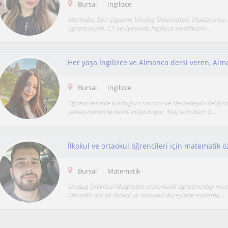
Bursal
Ingilizce
Merhaba, ben Çigdem. Uludag Üniversitesi Uluslararasi Il
ögrencisiyim. C1 seviyesinde Ingilizce sertifikasin...
Bursal
Ingilizce
Öğrencilerimle kurduğum samimi ve destekleyici iletişim
yaklaşımımın temelini oluşturuyor. Staj tecrübem b...
İlkokul ve ortaokul öğrencileri için matematik ö
Bursal
Matematik
Uludag Ünivitesi ilkögretim matematik ögretmenligi me
Öncelikli olarak ilkokul ve ortaokul düzeyinde matema...