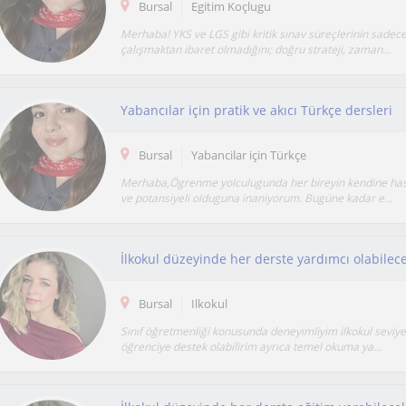
Bursal
Egitim Koçlugu
Merhaba! YKS ve LGS gibi kritik sınav süreçlerinin sadec
çalışmaktan ibaret olmadığını; doğru strateji, zaman...
Yabancılar için pratik ve akıcı Türkçe dersleri
Bursal
Yabancilar için Türkçe
Merhaba,Ögrenme yolculugunda her bireyin kendine has
ve potansiyeli olduguna inaniyorum. Bugüne kadar e...
Bursal
Ilkokul
Sınıf öğretmenliği konusunda deneyimliyim ilkokul seviy
öğrenciye destek olabilirim ayrıca temel okuma ya...