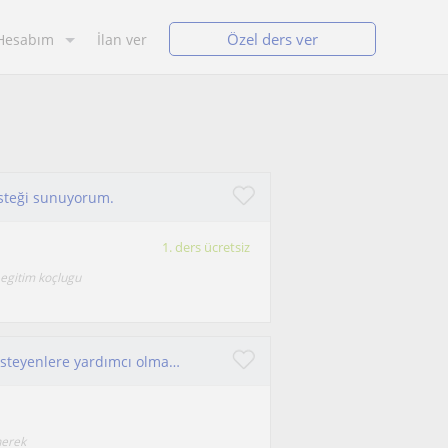
Özel ders ver
Hesabım
İlan ver
desteği sunuyorum.
1. ders ücretsiz
egitim koçlugu
Konuşma becerilerini, telaffuzunu geliştirmek isteyenlere yardımcı olmak istiyorum :D IELTS Academic, speaking 8 skorum var
nerek