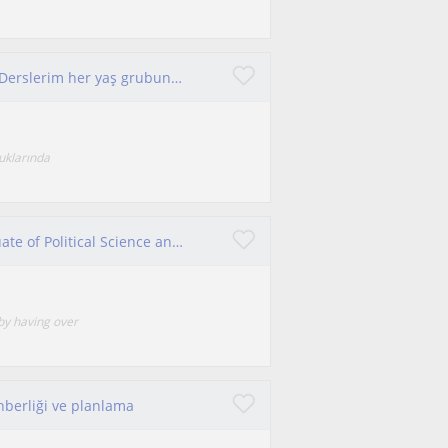
Celal Bayar Üniversitesi psikoloji mezunuyum. Derslerim her yaş grubuna göre ayarlanacak olup uygun destek sağlanacaktır.
luklarında
Hello, my name is Hakan Erdoğan. I am a graduate of Political Science and International Relations
by having over
hberliği ve planlama