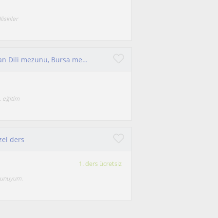
iskiler
Her yaşa İngilizce ve Almanca dersi veren, Alman Dili mezunu, Bursa merkezli öğretmenim.
, eğitim
zel ders
1. ders ücretsiz
zunuyum.