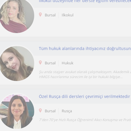
Bursal
Ilkokul
Tüm hukuk alanlarında ihtiyacınız doğrultusu
Bursal
Hukuk
Şu anda stajyer avukat olarak çalışmaktayım. Akademik
HMGS hazırlanma sürecim ile iyi bir hukuki bilgiye...
Özel Rusça dili dersleri çevrimiçi verilmektedir
Bursal
Rusça
7'den 70'ye Hızlı Rusça Öğrenimi! Akıcı Konuşma ve Prati