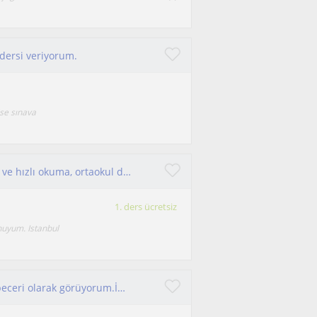
h dersi veriyorum.
se sınava
Her yaşta ve düzeyde öğrenciye eğitim koçluğu ve hızlı okuma, ortaokul düzeyindeki öğrencilere de Türkçe dersleri verilir
1. ders ücretsiz
uyum. Istanbul
İngilizceyi zor bir ders değil, öğrenilebilen bir beceri olarak görüyorum.İngilizcesini geliştirmek isteyen herkesle çalışabilirim