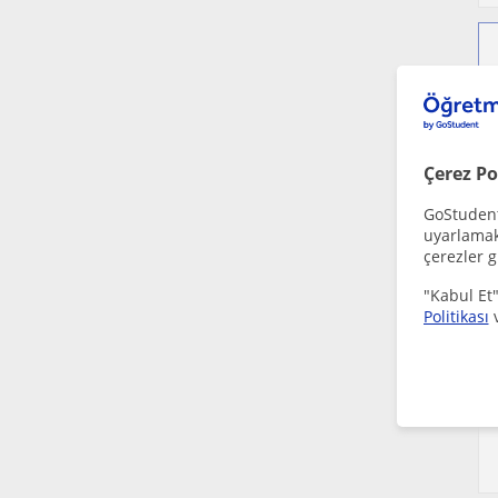
Çerez Po
GoStudent,
uyarlamak 
çerezler g
"Kabul Et"
Politikası