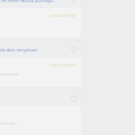
İlkokul düzeyinde her derste eğitim verebilecek ve temel okuma yazmaya destek verebilecek sınıf öğretmeni
1. ders ücretsiz
nda ders veriyorum
1. ders ücretsiz
 anlamda ve
k Dersleri.