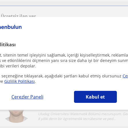
Ücretsiz ilan ver
Ücretsiz bir ilan ver ve öğretmenlerin seninle iletişime geçmesini sağla
litikası
Eğlenceli ve keyifli bir ingilizce öğrenmeye ne
 sitenin temel işleyişini sağlamak, içeriği kişiselleştirmek, reklamla
Bursal
Ingilizce
ve etkinliklerini ölçmenin yanı sıra size daha iyi bir deneyim sunm
ibi verileri depolar.
Online derslerimde ögrencinin yasina ve seviyesine uygun,
egitim süreci olusturuyorum. Derslerde gör...
 seçeneğine tıklayarak, aşağıdaki şartları kabul etmiş olursunuz
Çe
ve
Gizlilik Politikası
.
Geometriyi Ezberletmeyen, Mantığını Öğreten
Çerezler Paneli
Kabul et
Bursal
Matematik: Geometri
Uludag Üniversitesi Matematik Bölümü mezunuyum. Geo
8 yillik derin bir ögretmenlik tecrübesine ve ped...