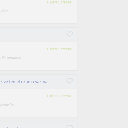
1. ders ücretsiz
e ders
1. ders ücretsiz
 bir temposu
İlkokul düzeyinde her derste yardımcı olabilecek ve temel okuma yazma desteği verebilecek sınıf öğretmeniyim
1. ders ücretsiz
esinde her