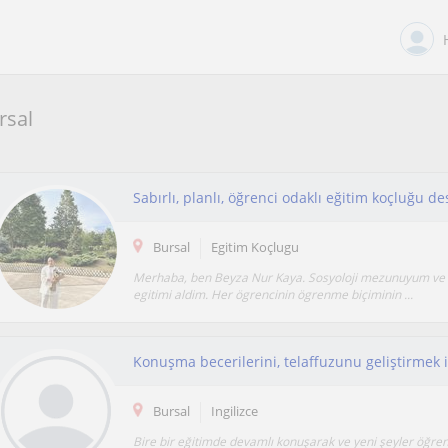
rsal
Sabırlı, planlı, öğrenci odaklı eğitim koçluğu 
Bursal
Egitim Koçlugu
Merhaba, ben Beyza Nur Kaya. Sosyoloji mezunuyum ve 
egitimi aldim. Her ögrencinin ögrenme biçiminin ...
Bursal
Ingilizce
Bire bir eğitimde devamlı konuşarak ve yeni şeyler öğre