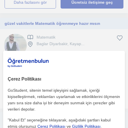
daha fazlasını gör
Ücretsiz iletişime geç
güzel vakitlerle Matematik öğrenmeye hazır mısın
Matematik
Baglar Diyarbakir, Kayap...
Matematik, hayatın her alanında karşımıza çıkan en temel ve
vazgeçilmez bir dildir. Daha fazla düşünme becerilerini...
Çerez Politikası
1. ders ücretsiz
GoStudent, sitenin temel işleyişini sağlamak, içeriği
kişiselleştirmek, reklamları uyarlamak ve etkinliklerini ölçmenin
daha fazlasını gör
Ücretsiz iletişime geç
yanı sıra size daha iyi bir deneyim sunmak için çerezler gibi
verileri depolar.
"Kabul Et" seçeneğine tıklayarak, aşağıdaki şartları kabul
Ücretsiz ilan ver
etmiş olursunuz
Çerez Politikası
ve
Gizlilik Politikası
.
Ücretsiz bir ilan ver ve öğretmenlerin seninle iletişime geçmesini