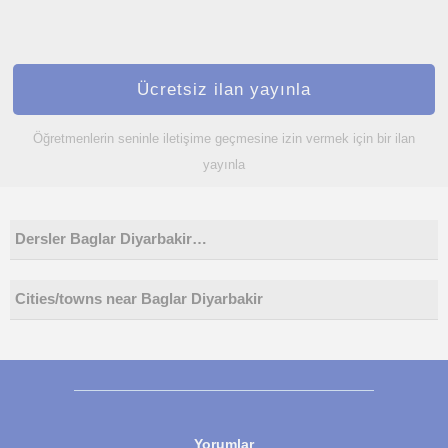
Ücretsiz ilan yayınla
Öğretmenlerin seninle iletişime geçmesine izin vermek için bir ilan
yayınla
Dersler Baglar Diyarbakir…
Cities/towns near Baglar Diyarbakir
Yorumlar