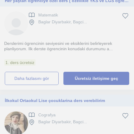
Her yaştan öğrenciye özel ders ( özellikle YKS ve LGS öğrencileri)
Matematik
Baglar Diyarbakir, Bagci...
Derslerimi ögrencinin seviyesini ve eksiklerini belirleyerek
planliyorum. Ilk derste ögrencinin konudaki durumunu a...
1. ders ücretsiz
daha fazlasını gör
Ücretsiz iletişime geç
İlkokul Ortaokul Lise çocuklarina ders verebilirim
Cografya
Baglar Diyarbakir, Bagci...