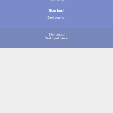
basın odası
Bize katıl
Özel ders ver
Site haritası
Özel öğretmenler
© 2007 - 2026 ÖğretmenBulun