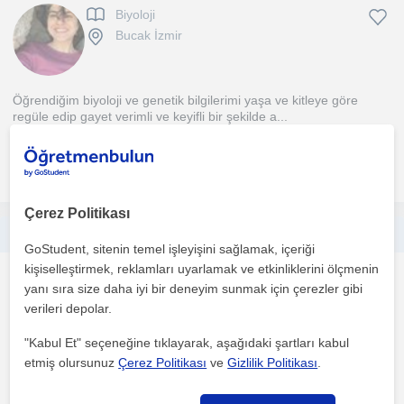
Biyoloji
Bucak İzmir
Öğrendiğim biyoloji ve genetik bilgilerimi yaşa ve kitleye göre
regüle edip gayet verimli ve keyifli bir şekilde a...
daha fazlasını gör
Ücretsiz iletişime geç
Çerez Politikası
Sosyal Bilgiler Ve Tarih Dersi Ortaokul-Lise-TYT-AYT-LGS
GoStudent, sitenin temel işleyişini sağlamak, içeriği
kişiselleştirmek, reklamları uyarlamak ve etkinliklerini ölçmenin
Tarih
yanı sıra size daha iyi bir deneyim sunmak için çerezler gibi
Bucak İzmir
verileri depolar.
(
5
)
"Kabul Et" seçeneğine tıklayarak, aşağıdaki şartları kabul
etmiş olursunuz
Çerez Politikası
ve
Gizlilik Politikası
.
Merhabalar ben tarih alaninda yüksek lisans yapmis sosyal bilgiler
alaninda özel dersler vermis ve kurumda çalismis...