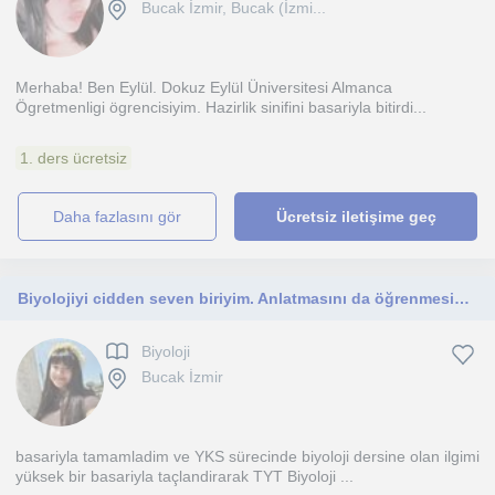
Bucak İzmir, Bucak (İzmi...
Merhaba! Ben Eylül. Dokuz Eylül Üniversitesi Almanca
Ögretmenligi ögrencisiyim. Hazirlik sinifini basariyla bitirdi...
1. ders ücretsiz
daha fazlasını gör
Ücretsiz iletişime geç
Biyolojiyi cidden seven biriyim. Anlatmasını da öğrenmesini de hep sevdim. Kendi öğrendiğim şekilde de aktarmaya devam edeceğim.
Biyoloji
Bucak İzmir
basariyla tamamladim ve YKS sürecinde biyoloji dersine olan ilgimi
yüksek bir basariyla taçlandirarak TYT Biyoloji ...