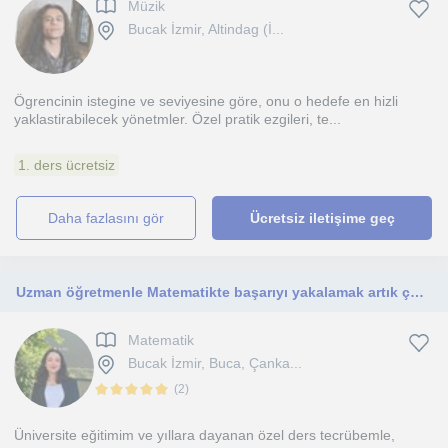
Müzik
Bucak İzmir, Altindag (İ...
Ögrencinin istegine ve seviyesine göre, onu o hedefe en hizli
yaklastirabilecek yönetmler. Özel pratik ezgileri, te...
1. ders ücretsiz
daha fazlasını gör
Ücretsiz iletişime geç
Uzman öğretmenle Matematikte başarıyı yakalamak artık çok kolay.
Matematik
Bucak İzmir, Buca, Çanka...
(
2
)
Üniversite eğitimim ve yıllara dayanan özel ders tecrübemle,