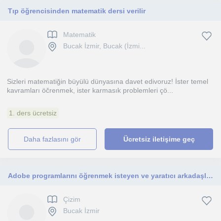
Tıp öğrencisinden matematik dersi verilir
Matematik
Bucak İzmir, Bucak (İzmi...
Sizleri matematiğin büyülü dünyasına davet edivoruz! İster temel
kavramları öčrenmek, ister karmasık problemleri çö...
1. ders ücretsiz
daha fazlasını gör
Ücretsiz iletişime geç
Adobe programlarını öğrenmek isteyen ve yaratıcı arkadaşları bekliyorum!
Çizim
Bucak İzmir