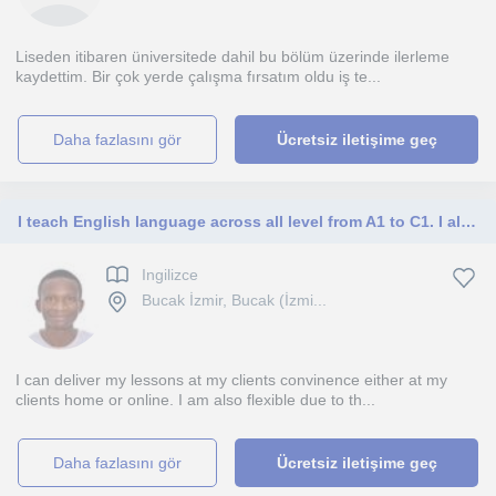
Liseden itibaren üniversitede dahil bu bölüm üzerinde ilerleme
kaydettim. Bir çok yerde çalışma fırsatım oldu iş te...
daha fazlasını gör
Ücretsiz iletişime geç
I teach English language across all level from A1 to C1. I also train children between the age 3-6yrs through songs and jokes.
Ingilizce
Bucak İzmir, Bucak (İzmi...
I can deliver my lessons at my clients convinence either at my
clients home or online. I am also flexible due to th...
daha fazlasını gör
Ücretsiz iletişime geç