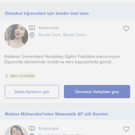
Ortaokul öğrencileri için birebir özel ders
Matematik
Bucak İzmir, Bucak (İzmi...
Balikesir Üniversitesi Necatibey Egitim Fakültesi mezunuyum.
Ögrencilik döneminde ücretli ve ders kapsaminda gönüll...
1. ders ücretsiz
daha fazlasını gör
Ücretsiz iletişime geç
Makine Mühendisi'nden Matematik &F izik Dersleri
Matematik