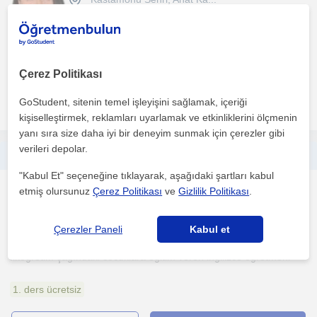
Özel bir dil kursunda hem sınıf hem de özel İngilizce dersleri
veriyorum. Her yaştan ve her seviyeden öğrencilerim ...
Çerez Politikası
GoStudent, sitenin temel işleyişini sağlamak, içeriği
daha fazlasını gör
Ücretsiz iletişime geç
kişiselleştirmek, reklamları uyarlamak ve etkinliklerini ölçmenin
yanı sıra size daha iyi bir deneyim sunmak için çerezler gibi
verileri depolar.
İlköğretim çağındaki cocuklara egitim veren ingilizce ogretmeni
"Kabul Et" seçeneğine tıklayarak, aşağıdaki şartları kabul
Ingilizce
etmiş olursunuz
Çerez Politikası
ve
Gizlilik Politikası
.
Kastamonu Sehri, Budamis...
(
2
)
Çerezler Paneli
Kabul et
İlköğretim çağındaki cocuklara egitim veren ingilizce ogretmeni
1. ders ücretsiz