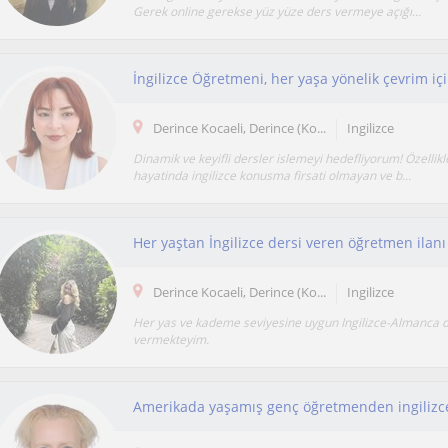
Gerek online gerekse yüz yüze ders vermeye açığı...
İngilizce Öğretmeni, her yaşa yönelik çevrim içi
Derince Kocaeli, Derince (Ko...
Ingilizce
Dinamik ve keyifli dersler islemeyi hedefliyorum! Özellik
hayatinda ingilizce konusma firsati olmayan ve b...
Her yaştan İngilizce dersi veren öğretmen ilanı
Derince Kocaeli, Derince (Ko...
Ingilizce
Her yas ve kademe seviyesine uygun Ingilizce-Almanca d
vermekteyim.
Amerikada yaşamış genç öğretmenden ingilizce