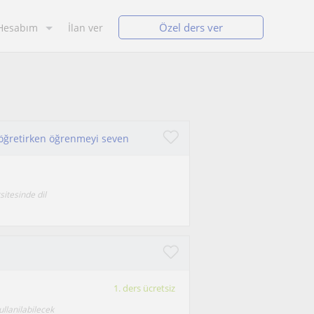
Özel ders ver
Hesabım
İlan ver
 öğretirken öğrenmeyi seven
itesinde dil
1. ders ücretsiz
ullanilabilecek