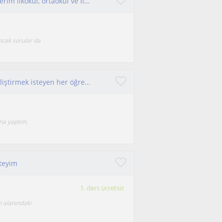
Sabırlı, güleryüzlü ve anliyişli bir insanim derslerim ilkokul, ortaokul ve lise öğrencilerine yönelik.
ncak sorular da
Sınavlara hazırlanan veya derslerde kendini geliştirmek isteyen her öğrenciye destek olmak için hazırım.
ama yaptım.
kteyim
1. ders ücretsiz
 alanındaki