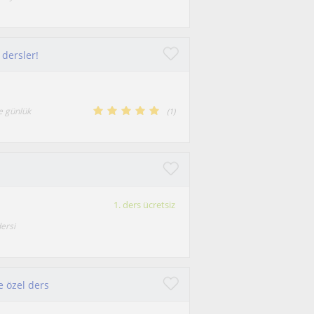
 dersler!
le günlük
(
1
)
1. ders ücretsiz
ersi
 özel ders