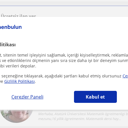
Ücretsiz ilan ver
Ücretsiz bir ilan ver ve öğretmenlerin seninle iletişime geçmesini sağla
litikası
Ingilizce ögretmeninden her seviyede İngilizce
 sitenin temel işleyişini sağlamak, içeriği kişiselleştirmek, reklamla
Derince Kocaeli, Derince (Ko...
Ingilizce
ve etkinliklerini ölçmenin yanı sıra size daha iyi bir deneyim sunm
ibi verileri depolar.
MEB okullarinda 25 yillik bir çalisma hayatindan sonra e
Daha sonra bazi özel kurslarda ve okullarda üc...
 seçeneğine tıklayarak, aşağıdaki şartları kabul etmiş olursunuz
Çe
ve
Gizlilik Politikası
.
ilkokul -ortaokul-lise-yks-kpss matematik dersi
Çerezler Paneli
Kabul et
Derince Kocaeli
Matematik
Merhaba, Atatürk Üniversitesi Matematik ögretmenligi 
mezunu,16 yillik ögretmenim. Matematik dersi hay...