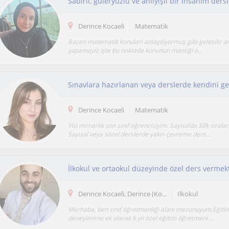
Derince Kocaeli
Matematik
Bazen matematik konulari anlaşiliyormuş gibi gelebilir a
yapamayiz işte bu noktada konunun mantiği o...
Derince Kocaeli
Matematik
Ytü mimarlık son sınıf öğrencisiyim. Sayısalda 50k sıral
Sayısal veya sözel derslerde yakın çevreme ders...
İlkokul ve ortaokul düzeyinde özel ders verme
Derince Kocaeli, Derince (Ko...
Ilkokul
Merhaba, ben sınıf öğretmenliği alanı mezunuyum.Eğitim
deneyimime ek olarak 6 yıl özel eğitim öğretmeni ...