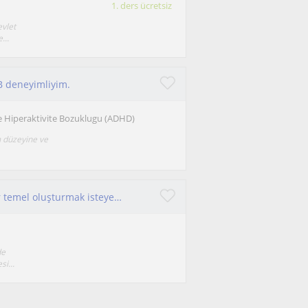
1. ders ücretsiz
evlet
...
B deneyimliyim.
ve Hiperaktivite Bozuklugu (ADHD)
m düzeyine ve
Sıfırdan Almanca öğrenmek isteyen, sağlam bir temel oluşturmak isteyenler ulaşabilir.
de
i...