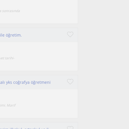
ha sonrasında
ile öğretim.
et tarihi-
kalı yks coğrafya öğretmeni
imi. Marif