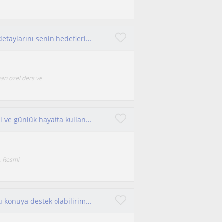
Ben, dil, akademi ve günlük yaşamın karmaşık detaylarını senin hedeflerine uygun şekilde kolaylaştıran bir hocanım.
nan özel ders ve
ingilizce için okul seviyesinde, sınavları geçmeyi ve günlük hayatta kullanmaya uygun 0-12 yaş aralığına öğretmeyi hedefliyorum.
m. Resmi
Tarihe dair akıllarda soru işareti kalan her türlü konuya destek olabilirim, öğrencilerimle birebir ilgilenirim