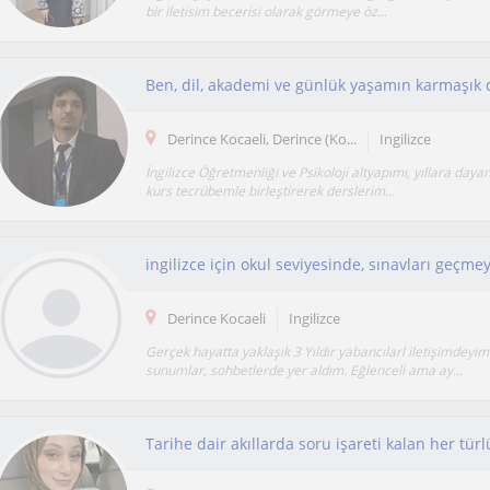
bir iletisim becerisi olarak görmeye öz...
Derince Kocaeli, Derince (Ko...
Ingilizce
İngilizce Öğretmenliği ve Psikoloji altyapımı, yıllara daya
kurs tecrübemle birleştirerek derslerim...
Derince Kocaeli
Ingilizce
Gerçek hayatta yaklaşık 3 Yıldır yabancılarl iletişimdeyi
sunumlar, sohbetlerde yer aldım. Eğlenceli ama ay...