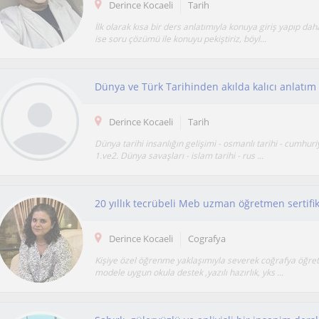
Derince Kocaeli
Tarih
İlk olarak kısa bir ders anlatımıyla konuya giriş yapıp da
ise soru çözümü ile konuyu pekiştiriz, böyl...
Dünya ve Türk Tarihinden akılda kalıcı anlatım 
Derince Kocaeli
Tarih
Dünya tarihi insanlığın gelişimi - osmanlı tarihi - cumhuriy
1.ve2. Dünya savaşları - islam tarihi - rus ...
20 yıllık tecrübeli Meb uzman öğretmen sertifi
Derince Kocaeli
Cografya
Kişiye özel öğrenme yaklaşımıyla severek coğrafya öğret
modele uygun okula destek ,yazılı hazırlık, yks ...