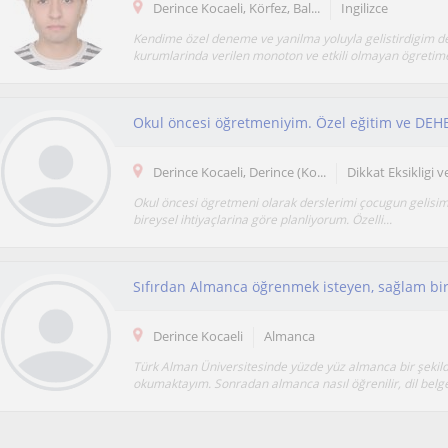
Derince Kocaeli, Körfez, Bal...
Ingilizce
Kendime özel deneme ve yanilma yoluyla gelistirdigim d
kurumlarinda verilen monoton ve etkili olmayan ögretime
Okul öncesi öğretmeniyim. Özel eğitim ve DEH
Derince Kocaeli, Derince (Ko...
Dikkat Eksikligi 
Okul öncesi ögretmeni olarak derslerimi çocugun gelisi
bireysel ihtiyaçlarina göre planliyorum. Özelli...
Derince Kocaeli
Almanca
Türk Alman Üniversitesinde yüzde yüz almanca bir şekil
okumaktayım. Sonradan almanca nasıl öğrenilir, dil belges