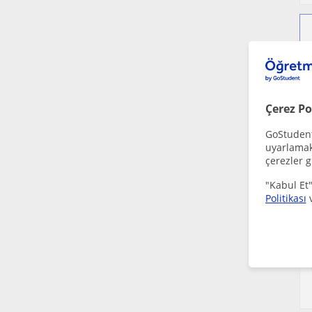
Çerez Po
GoStudent,
uyarlamak 
çerezler g
"Kabul Et"
Politikası