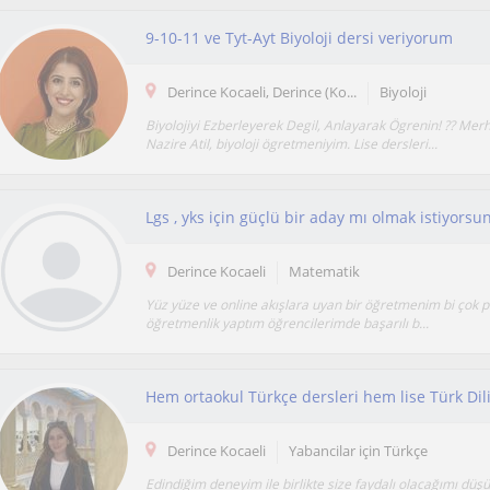
9-10-11 ve Tyt-Ayt Biyoloji dersi veriyorum
Derince Kocaeli, Derince (Ko...
Biyoloji
Biyolojiyi Ezberleyerek Degil, Anlayarak Ögrenin! ?? Mer
Nazire Atil, biyoloji ögretmeniyim. Lise dersleri...
Derince Kocaeli
Matematik
Yüz yüze ve online akışlara uyan bir öğretmenim bi çok 
öğretmenlik yaptım öğrencilerimde başarılı b...
Derince Kocaeli
Yabancilar için Türkçe
Edindiğim deneyim ile birlikte size faydalı olacağımı dü