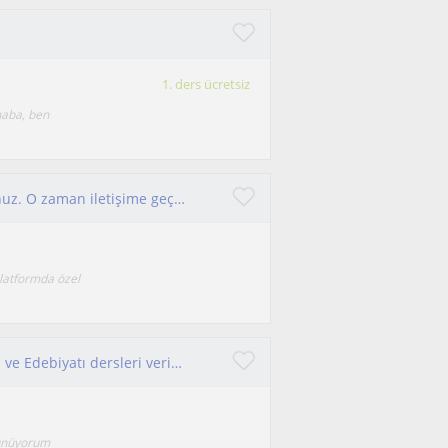
1. ders ücretsiz
haba, ben
Lgs , yks için güçlü bir aday mı olmak istiyorsunuz. O zaman iletişime geçin.
platformda özel
Hem ortaokul Türkçe dersleri hem lise Türk Dili ve Edebiyatı dersleri veriyorum
şünüyorum