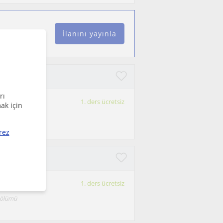
İlanını yayınla
 ders
rı
1. ders ücretsiz
ak için
mekli oldum.
rez
1. ders ücretsiz
bölümü