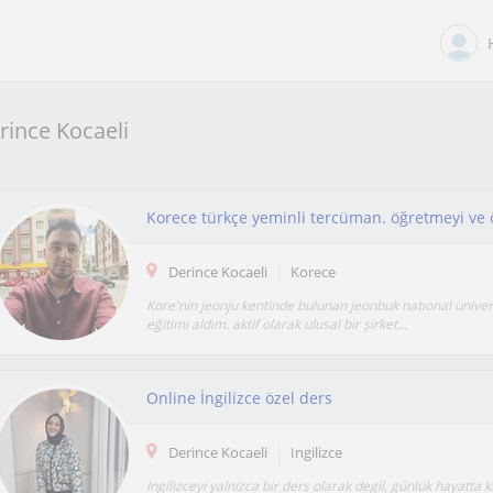
rince Kocaeli
Korece türkçe yeminli tercüman. öğretmeyi ve
Derince Kocaeli
Korece
Kore'nin jeonju kentinde bulunan jeonbuk natıonal ünivers
eğitimi aldım. aktif olarak ulusal bir şirket...
Online İngilizce özel ders
Derince Kocaeli
Ingilizce
Ingilizceyi yalnizca bir ders olarak degil, günlük hayatta k