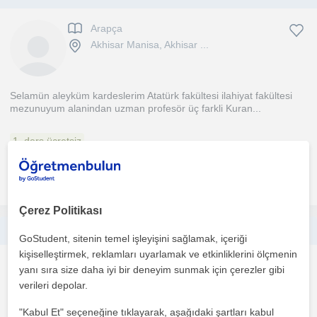
Arapça
Akhisar Manisa, Akhisar ...
Selamün aleyküm kardeslerim Atatürk fakültesi ilahiyat fakültesi
mezunuyum alanindan uzman profesör üç farkli Kuran...
1. ders ücretsiz
daha fazlasını gör
Ücretsiz iletişime geç
Çerez Politikası
Yks düzeyi öğrencilere özel ders veriyorum tecrübeli bir öğretmenim
GoStudent, sitenin temel işleyişini sağlamak, içeriği
kişiselleştirmek, reklamları uyarlamak ve etkinliklerini ölçmenin
Matematik
yanı sıra size daha iyi bir deneyim sunmak için çerezler gibi
Akhisar Manisa
verileri depolar.
"Kabul Et" seçeneğine tıklayarak, aşağıdaki şartları kabul