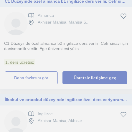
C1 Düzeyinde özel almanca b1 ingilizce ders verilir. Cefr sınavı için danışmanlık verilir
Almanca
Akhisar Manisa, Manisa S...
C1 Düzeyinde özel almanca b2 ingilizce ders verilir. Cefr sinavi için
danismanlik verilir. Ege üniversitesi yüks...
1. ders ücretsiz
daha fazlasını gör
Ücretsiz iletişime geç
İlkokul ve ortaokul düzeyinde İngilizce özel ders veriyorum. Öğrencinin seviyesine uygun, sıkmadan ve anlayarak öğrenmeye dayalı b
Ingilizce
Akhisar Manisa, Akhisar ...