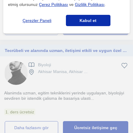
etmiş olursunuz
Çerez Politikası
ve
Gizlilik Politikası
.
Çalıştığım yerde sayısız birebir yapmış olup birebir derslerde son
derece etkili ve donanımlı biriyim. Lisans mezun...
Çerezler Paneli
Kabul et
daha fazlasını gör
Ücretsiz iletişime geç
Tecrübeli ve alanında uzman, iletişimi etkili ve uygun özel ders
Biyoloji
Akhisar Manisa, Akhisar ...
Alanimda uzman, egitim tekniklerini yerinde uygulayan, biyolojiyi
sevdiren bir istendik çalisma ile basariya ulasti...
1. ders ücretsiz
daha fazlasını gör
Ücretsiz iletişime geç