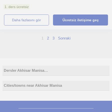
1. ders ücretsiz
daha fazlasını gör
Ücretsiz iletişime geç
1
2
3
Sonraki
Dersler Akhisar Manisa…
Cities/towns near Akhisar Manisa