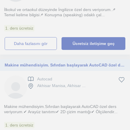
İlkokul ve ortaokul düzeyinde İngilizce özel ders veriyorum.📌
Temel kelime bilgisi📌 Konuşma (speaking) odaklı çal...
1. ders ücretsiz
daha fazlasını gör
Ücretsiz iletişime geç
Makine mühendisiyim. Sıfırdan başlayarak AutoCAD özel ders veriyorum
Autocad
Akhisar Manisa, Akhisar ...
Makine mühendisiyim.Sıfırdan başlayarak AutoCAD özel ders
veriyorum.✔ Arayüz tanıtımı✔ 2D çizim mantığı✔ Ölçülendir...
1. ders ücretsiz