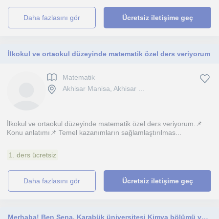
daha fazlasını gör
Ücretsiz iletişime geç
İlkokul ve ortaokul düzeyinde matematik özel ders veriyorum
Matematik
Akhisar Manisa, Akhisar ...
İlkokul ve ortaokul düzeyinde matematik özel ders veriyorum.📌
Konu anlatımı📌 Temel kazanımların sağlamlaştırılmas...
1. ders ücretsiz
daha fazlasını gör
Ücretsiz iletişime geç
Merhaba! Ben Sena, Karabük üniversitesi Kimya bölümü yüksek lisans mezunuyum. TYT, AYT, KPSS birçok sınavda yanınızda olmak isteri