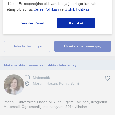
"Kabul Et" seçeneğine tıklayarak, aşağıdaki şartları kabul
etmiş olursunuz
Çerez Politikası
ve
Gizlilik Politikası
.
Öğrenci koçluğu, öğrencinin akademik başarısını artırmanın yanı
sıra motivasyonunu, özgüvenini ve hedef bilincini g...
Çerezler Paneli
Kabul et
1. ders ücretsiz
daha fazlasını gör
Ücretsiz iletişime geç
Matematikte başarmak birlikte daha kolay
Matematik
Meram, Hasan, Konya Sehri
Istanbul Üniversitesi Hasan Ali Yücel Egitim Fakültesi, Ilkögretim
Matematik Ögretmenligi mezunuyum. 2014 yilindan ...