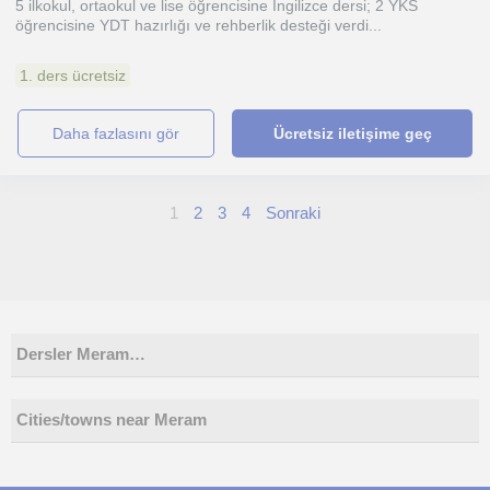
5 ilkokul, ortaokul ve lise öğrencisine İngilizce dersi; 2 YKS
öğrencisine YDT hazırlığı ve rehberlik desteği verdi...
1. ders ücretsiz
daha fazlasını gör
Ücretsiz iletişime geç
1
2
3
4
Sonraki
Dersler Meram…
Cities/towns near Meram