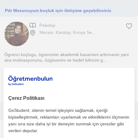
Pdr Mezunuyum koçluk için iletişime geçebilirsiniz
Psikoloji
Meram, Karatay, Konya Se...
Ögrenci koçlugu, ögrencinin akademik basarisini artirmanin yani
sira motivasyonunu, özgüvenini ve hedef bilincini g...
1. ders ücretsiz
daha fazlasını gör
Ücretsiz iletişime geç
Çerez Politikası
GoStudent, sitenin temel işleyişini sağlamak, içeriği
LGS ve YKS grubunda takip kısmında ya da ara sınıflarda destek için buradayım
kişiselleştirmek, reklamları uyarlamak ve etkinliklerini ölçmenin
yanı sıra size daha iyi bir deneyim sunmak için çerezler gibi
Egitim Koçlugu
verileri depolar.
Meram, Karatay, Konya Se...