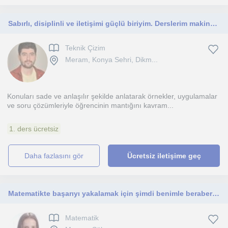
Sabırlı, disiplinli ve iletişimi güçlü biriyim. Derslerim makine mühendisliği öğrencileri ve teknik alanlara ilgi duyanlara
Teknik Çizim
Meram, Konya Sehri, Dikm...
Konuları sade ve anlaşılır şekilde anlatarak örnekler, uygulamalar
ve soru çözümleriyle öğrencinin mantığını kavram...
1. ders ücretsiz
daha fazlasını gör
Ücretsiz iletişime geç
Matematikte başarıyı yakalamak için şimdi benimle beraber çalışmaya başlayın
Matematik