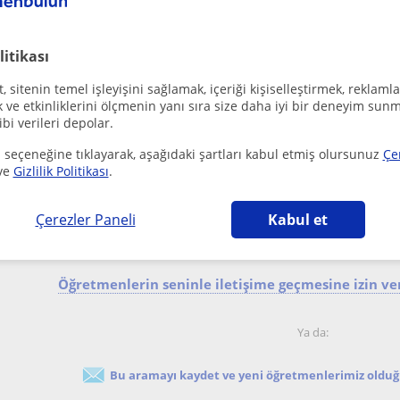
Cumhuriyet Samsun, Cumhuriye...
Matematik
litikası
 sitenin temel işleyişini sağlamak, içeriği kişiselleştirmek, reklamla
ve etkinliklerini ölçmenin yanı sıra size daha iyi bir deneyim sunm
ibi verileri depolar.
İlkokul ve ortaokul düzeyindeki çocuklara İngili
 seçeneğine tıklayarak, aşağıdaki şartları kabul etmiş olursunuz
Çe
Cumhuriyet Samsun
Ingilizce
ve
Gizlilik Politikası
.
Samsun'da yasiyorum, Ingilizce ögretmenligi bölümünde
mezunum. Oldum olasi çocuklarla aram iyi olmustur ve o.
Çerezler Paneli
Kabul et
Öğretmenlerin seninle iletişime geçmesine izin ver
Ya da:
Bu aramayı kaydet ve yeni öğretmenlerimiz olduğu