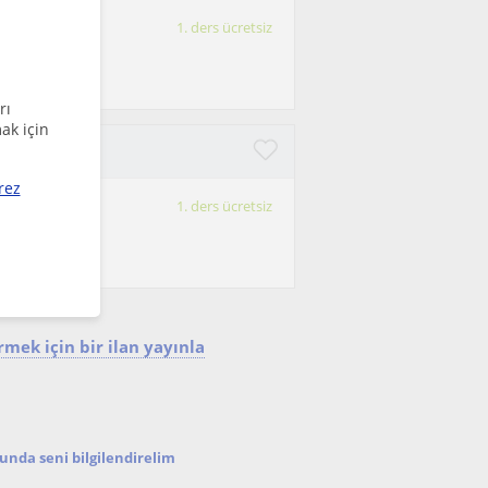
1. ders ücretsiz
rı
ak için
zce eğitimi
rez
1. ders ücretsiz
n yeni
..
mek için bir ilan yayınla
nda seni bilgilendirelim