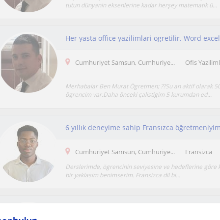
tutun dünyanin eksenlerine kadar herşey matematik ü...
Her yasta office yazilimlari ogretilir. Word exc
Cumhuriyet Samsun, Cumhuriye...
Ofis Yazilim
Merhabalar Ben Murat Ögretmen; ??Su an aktif olarak 50
ögrencim var.Daha önceki çalistigim 5 kurumdan ed...
Cumhuriyet Samsun, Cumhuriye...
Fransizca
Derslerimde, ögrencinin seviyesine ve hedeflerine göre ki
bir yaklasim benimserim. Fransizca dil bi...
Matematik öğretmeniyim tyt ayt matematik öğ