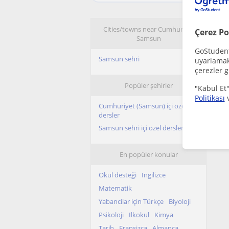
Cities/towns near Cumhuriyet
Çerez Po
Samsun
GoStudent,
Samsun sehri
uyarlamak 
çerezler g
Popüler şehirler
"Kabul Et"
Politikası
Cumhuriyet (Samsun) içi özel
dersler
Samsun sehri içi özel dersler
En popüler konular
Okul desteği
Ingilizce
Matematik
Yabancilar için Türkçe
Biyoloji
Psikoloji
Ilkokul
Kimya
Tarih
Fransizca
Almanca