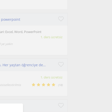
el powerpoint
lari: Excel, Word, PowerPoint
1. ders ücretsiz
 ye yakin
6 yıllık deneyime sahip Fransızca öğretmeniyim. Her yaştan öğrenciye ders veriyorum, ders sonrası ücretsiz notlar sağlıyorum
1. ders ücretsiz
sisellestirilmis
(
18
)
retmeniyim