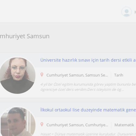
Cumhuriyet Samsun
Üniversite hazırlık sınavı için tarih dersi etkil
Cumhuriyet Samsun, Samsun Se...
Tarih
4 yil bir Özel egitim kurumunda görev yaptim bununla be
ögrenciye özel ders verdim.Ders isleyisim de ög...
İlkokul ortaokul lise duzeyinde matematik genel
Cumhuriyet Samsun, Cumhuriye...
Matematik
Hayat = Dünya matematik üzerine kuruludur. Dunyanin