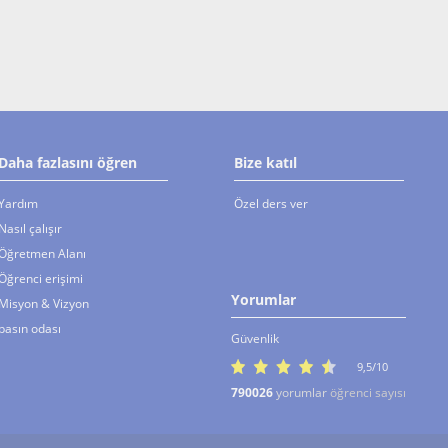
Daha fazlasını öğren
Bize katıl
Yardım
Özel ders ver
Nasıl çalışır
Öğretmen Alanı
Öğrenci erişimi
Yorumlar
Misyon & Vizyon
basın odası
Güvenlik
9,5/10
790026
yorumlar
öğrenci sayısı