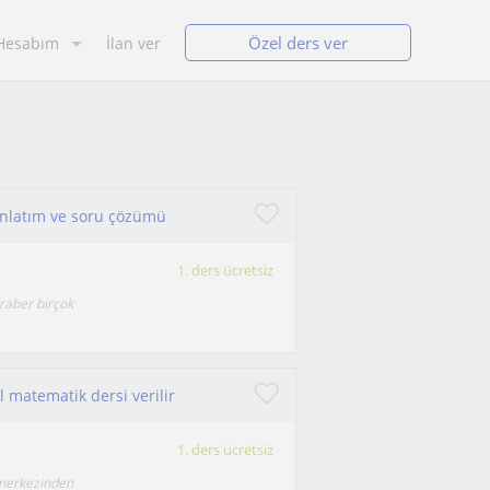
Özel ders ver
Hesabım
İlan ver
i anlatım ve soru çözümü
1. ders ücretsiz
raber birçok
 matematik dersi verilir
1. ders ücretsiz
 merkezinden