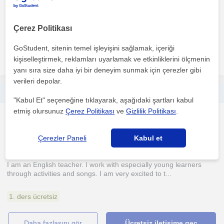
am patient and tolerant. I am also disciplined....
Çerez Politikası
1. ders ücretsiz
GoStudent, sitenin temel işleyişini sağlamak, içeriği
daha fazlasını gör
Ücretsiz iletişime geç
kişiselleştirmek, reklamları uyarlamak ve etkinliklerini ölçmenin
yanı sıra size daha iyi bir deneyim sunmak için çerezler gibi
verileri depolar.
Haydi İngilizce Öğrenelim
"Kabul Et" seçeneğine tıklayarak, aşağıdaki şartları kabul
etmiş olursunuz
Çerez Politikası
ve
Gizlilik Politikası
.
Ingilizce
Kusçular Samsun, Bafra, ...
Çerezler Paneli
Kabul et
I am an English teacher. I work with especially young learners
through activities and songs. I am very excited to t...
1. ders ücretsiz
daha fazlasını gör
Ücretsiz iletişime geç