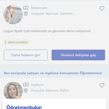
Matematik
Kusçular Samsun, Samsun ...
Uygun fiyatlı özel matematik ve geometri dersi veriyorum .
1. ders ücretsiz
daha fazlasını gör
Ücretsiz iletişime geç
Her seviyeyle çalışan ve ingilizce konuşturan Öğretmeniniz
Ingilizce
Kusçular Samsun, Bafra, ...
I have been teaching for three years.I love teaching my students. I