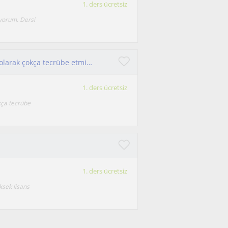
1. ders ücretsiz
ıyorum. Dersi
YDT VE YDS sınav gruplarını online ve yüzyüze olarak çokça tecrübe etmiş ve her yaştan öğrenciye eğitim verebilecek işini severek yapan bir öğretmen 😊
1. ders ücretsiz
kça tecrübe
1. ders ücretsiz
ksek lisans