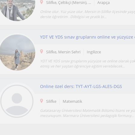
Silifke, Çeltikçi (Mersin), ...
Arapça
Online olur. Yüz yüze olur. Mersin in Silifke ilçesinde yaş
derste öğretirim . Dilbilgisi ve pratik bi...
Silifke, Mersin Sehri
Ingilizce
YDT VE YDS sınav gruplarını yüzyüze ve online olarak ço
etmiş ve her yaştan öğrenciye eğitim verebilecek...
Online özel ders: TYT-AYT-LGS-ALES-DGS
Silifke
Matematik
Galatasaray Üniversitesi Matematik Bölümü lisans ve yü
mezunuyum. Marmara Üniversitesi pedagojik formasy...