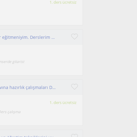
1. ders ücretsiz
Gitar çalmayı keyifli bir şekilde öğreten bir gitar eğitmeniyim. Derslerim özellikle başlangıç ve orta seviye öğrenciler içindir.
onserde gitarist
Lgs matematik Okul derslerine destek LGS sınavına hazırlık çalışmaları Ders çalışma yöntemleri ve teknikleri
1. ders ücretsiz
 Ders çalışma