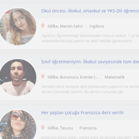
Silifke, Mersin Sehri
Ingilizce
Ingilizce Ögretmenligi bölümünden mezun oldum. 1 yil fa
ortaokullarda staj yaptim ve aktif sekilde ögrencilere ...
Silifke, Burunucu, Erenler (...
Matematik
Dersten önce konuyla ilgili planlamamı yaparım ve dersimi
düzen içerisinde işlerim. Bu dersin sonunda öğr...
Her yaştan çocuğa Fransızca ders verilir
Silifke, Tasucu
Fransizca
program kisiye göre , istege göre ilerlemek olacaktir. M