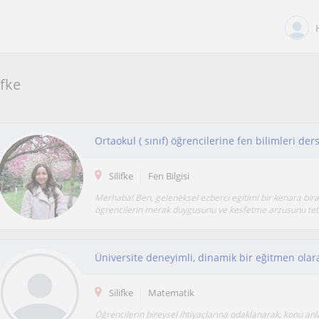
ifke
Ortaokul ( sınıf) öğrencilerine fen bilimleri ders
Silifke
Fen Bilgisi
Merhaba! Ben, geleneksel ezberci egitimi bir kenara bira
ögrencilerin merak duygusunu ve kesfetme arzusunu tetik
Silifke
Matematik
Öğrencilerin bireysel ihtiyaçlarına odaklanarak, konu anl