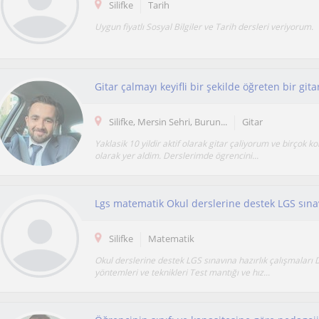
Silifke
Tarih
Uygun fiyatlı Sosyal Bilgiler ve Tarih dersleri veriyorum.
Silifke, Mersin Sehri, Burun...
Gitar
Yaklasik 10 yildir aktif olarak gitar çaliyorum ve birçok k
olarak yer aldim. Derslerimde ögrencini...
Silifke
Matematik
Okul derslerine destek LGS sınavına hazırlık çalışmaları
yöntemleri ve teknikleri Test mantığı ve hız...