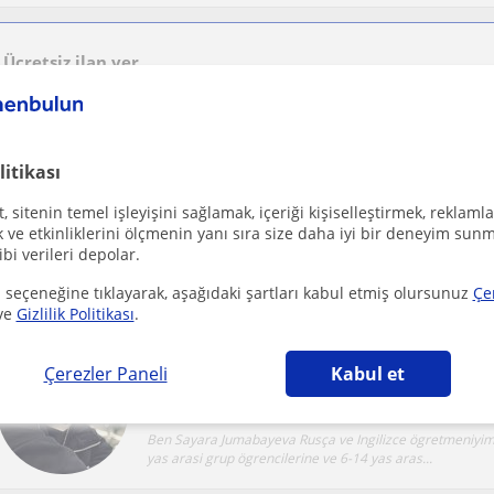
Ücretsiz ilan ver
Ücretsiz bir ilan ver ve öğretmenlerin seninle iletişime geçmesini sağla
litikası
İlkokul seviyesi öğrencilere her dersten özel de
 sitenin temel işleyişini sağlamak, içeriği kişiselleştirmek, reklamla
Silifke, Burunucu, Erenler (...
Ilkokul
ve etkinliklerini ölçmenin yanı sıra size daha iyi bir deneyim sunm
ibi verileri depolar.
Atatürk Üniversitesi sinif ögretmenligi mezunuyum. 202
oldum. Henüz çok deneyimim olmasa da çocuklarla va...
 seçeneğine tıklayarak, aşağıdaki şartları kabul etmiş olursunuz
Çe
ve
Gizlilik Politikası
.
Çerezler Paneli
Kabul et
Silifke, Devedami (Mersin), ...
Rusça
Ben Sayara Jumabayeva Rusça ve Ingilizce ögretmeniyim.
yas arasi grup ögrencilerine ve 6-14 yas aras...