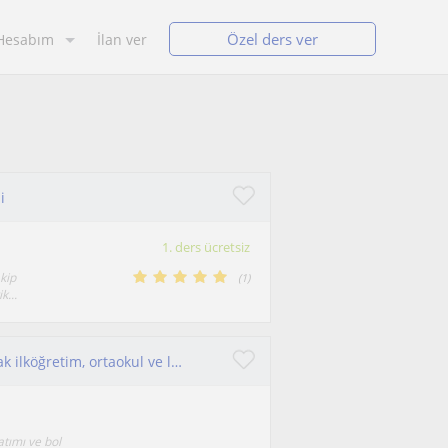
Özel ders ver
Hesabım
İlan ver
i
1. ders ücretsiz
kip
(
1
)
...
Üniversite deneyimli, dinamik bir eğitmen olarak ilköğretim, ortaokul ve lise düzeyindeki öğrencilerin başarısına odaklanıyorum.
atımı ve bol