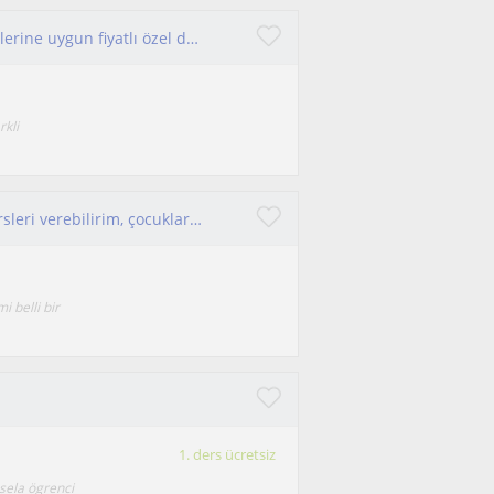
Okul öncesi, ilkokul, ortaokul ve YKS-Dil öğrencilerine uygun fiyatlı özel ders
rkli
Sınıf öğretmeniyim. İlkokul seviyesinde tüm dersleri verebilirim, çocuklarla uyum sağlayabilen birisiyim
 belli bir
1. ders ücretsiz
esela ögrenci