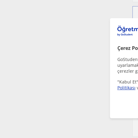
Çerez Po
GoStudent,
uyarlamak 
çerezler g
"Kabul Et"
Politikası