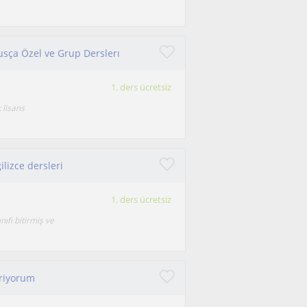
usça Özel ve Grup Derslerı
1. ders ücretsiz
k lisans
lizce dersleri
1. ders ücretsiz
ıfı bitirmiş ve
eriyorum