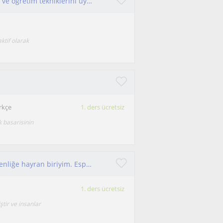
Öğrencinin sınıfı ve kapasitesine göre pedagoji ve öğretim tekniklerini uygulayan ve zorluklar karşısında yılmayan bir öğretmenim.
ktif olarak
rkçe
1. ders ücretsiz
 basarisinin
Küçüklükten beri öğreterek öğrenen ve öğretmenliğe hayran biriyim. Esprili, disiplinli tavrım ile eğlenerek öğretmeyi amaçlıyorum.
1. ders ücretsiz
tir ve insanlar