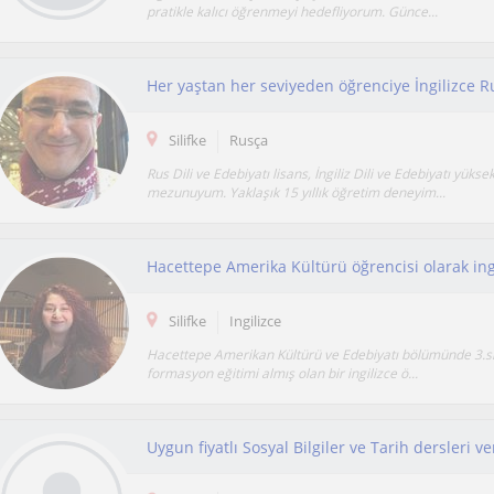
pratikle kalıcı öğrenmeyi hedefliyorum. Günce...
Her yaştan her seviyeden öğrenciye İngilizce R
Silifke
Rusça
Rus Dili ve Edebiyatı lisans, İngiliz Dili ve Edebiyatı yükse
mezunuyum. Yaklaşık 15 yıllık öğretim deneyim...
Hacettepe Amerika Kültürü öğrencisi olarak ingi
Silifke
Ingilizce
Hacettepe Amerikan Kültürü ve Edebiyatı bölümünde 3.sın
formasyon eğitimi almış olan bir ingilizce ö...
Uygun fiyatlı Sosyal Bilgiler ve Tarih dersleri v