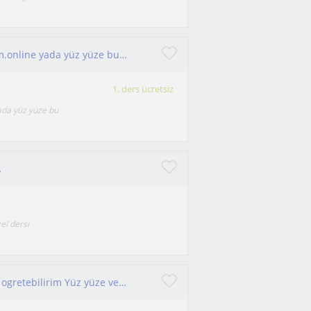
Arapça . Mısır el Ezher üniversitesi mezunuyum.online yada yüz yüze bu dili öğretirim
1. ders ücretsiz
ada yüz yüze bu
…
el dersi
Evet. İngilizce öğreniyorum Yabancılara Türkçe ogretebilirim Yüz yüze veya online olabilir. Mersin in Silifke ilçesinde yaşıyor