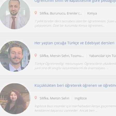
Silifke, Burunucu, Erenler (...
Kimya
7 yıllık birebir ders tecrübesi olan bir öğretmenim. Şuan a
çalışıyorum. Özel bir kurumda Kimya öğretmen...
Her yaştan çocuğa Türkçe ve Edebiyat dersleri
Silifke, Mersin Sehri, Tosmu...
Yabancilar için Tü
Türkçe Ögretmenligi mezunuyum. Ögrencilerin akademik
yani sira dil sevgisi kazanmalarini da önemseyen, ...
Silifke, Mersin Sehri
Ingilizce
İngilizce bazı insanlar için merhabadan ileriye geçememiş
kendilerini başarısız zanneder. Ancak ben ...