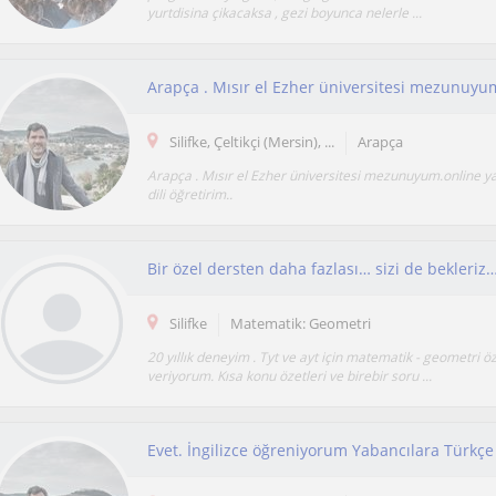
yurtdisina çikacaksa , gezi boyunca nelerle ...
Silifke, Çeltikçi (Mersin), ...
Arapça
Arapça . Mısır el Ezher üniversitesi mezunuyum.online y
dili öğretirim..
Bir özel dersten daha fazlası… sizi de bekleriz
Silifke
Matematik: Geometri
20 yıllık deneyim . Tyt ve ayt için matematik - geometri öz
veriyorum. Kısa konu özetleri ve birebir soru ...